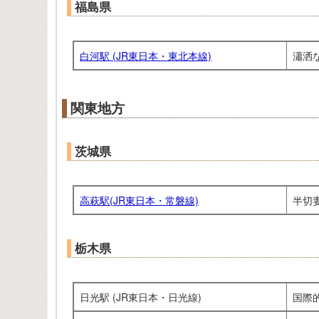
福島県
白河駅 (JR東日本・東北本線)
瀟洒
関東地方
茨城県
高萩駅(JR東日本・常磐線)
半切
栃木県
日光駅 (JR東日本・日光線)
国際