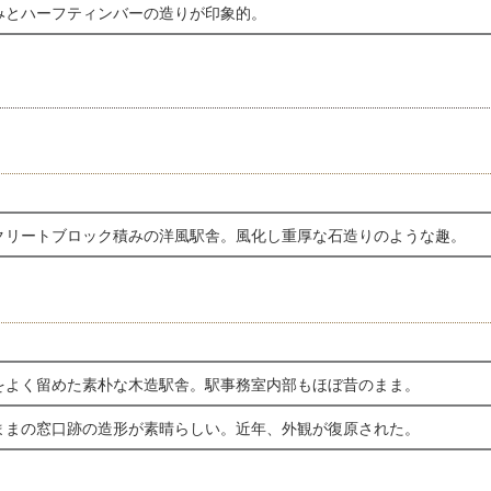
みとハーフティンバーの造りが印象的。
クリートブロック積みの洋風駅舎。風化し重厚な石造りのような趣。
をよく留めた素朴な木造駅舎。駅事務室内部もほぼ昔のまま。
ままの窓口跡の造形が素晴らしい。近年、外観が復原された。