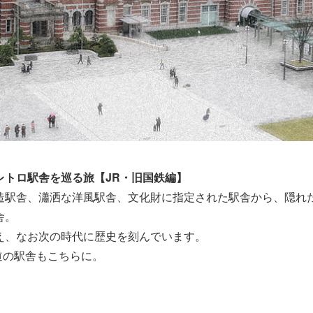
レトロ駅舎を巡る旅【JR・旧国鉄編】
造駅舎、瀟洒な洋風駅舎、文化財に指定された駅舎から、隠れ
舎。
え、なお次の時代に歴史を刻んでいます。
道の駅舎もこちらに。