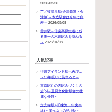
2026/05/26
芦ノ牧温泉駅(会津鉄道・会
津線)～木造駅舎は今年で白
寿～
2026/05/08
雲井駅～信楽高原鐵道に残
る唯一の木造駅舎を訪ねる
～
2026/04/08
人気記事
！
行川アイランド駅へ再び…
～16年振りに訪れると～
東京駅丸の内駅舎づくしの
旅[5]～重要文化財駅舎の壮
麗な外観～
定光寺駅 (JR東海・中央本
線)～崖っぷちの秘境駅～