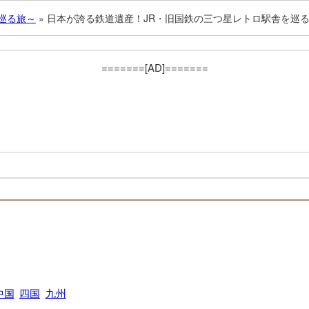
巡る旅～
»
日本が誇る鉄道遺産！JR・旧国鉄の三つ星レトロ駅舎を巡
=======[AD]=======
中国
四国
九州