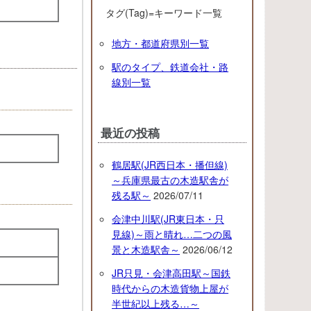
タグ(Tag)=キーワード一覧
地方・都道府県別一覧
駅のタイプ、鉄道会社・路
線別一覧
最近の投稿
鶴居駅(JR西日本・播但線)
～兵庫県最古の木造駅舎が
残る駅～
2026/07/11
会津中川駅(JR東日本・只
見線)～雨と晴れ…二つの風
景と木造駅舎～
2026/06/12
JR只見・会津高田駅～国鉄
時代からの木造貨物上屋が
半世紀以上残る…～