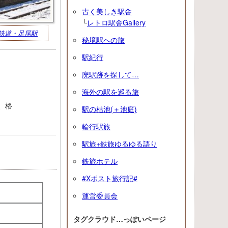
古く美しき駅舎
└
レトロ駅舎Gallery
鉄道・足尾駅
秘境駅への旅
駅紀行
。
廃駅跡を探して…
海外の駅を巡る旅
、格
駅の枯池(＋池庭)
輪行駅旅
駅旅+鉄旅ゆるゆる語り
鉄旅ホテル
#Xポスト旅行記#
運営委員会
タグクラウド…っぽいページ