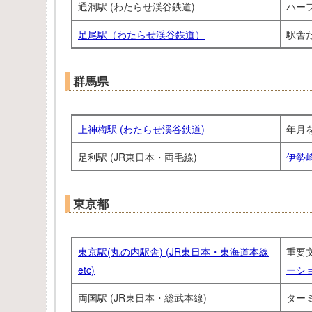
通洞駅 (わたらせ渓谷鉄道)
ハー
足尾駅（わたらせ渓谷鉄道）
駅舎
群馬県
上神梅駅 (わたらせ渓谷鉄道)
年月
足利駅 (JR東日本・両毛線)
伊勢
東京都
東京駅(丸の内駅舎) (JR東日本・東海道本線
重要
etc)
ーシ
両国駅 (JR東日本・総武本線)
ター