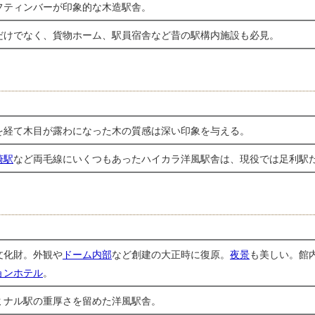
フティンバーが印象的な木造駅舎。
だけでなく、貨物ホーム、駅員宿舎など昔の駅構内施設も必見。
を経て木目が露わになった木の質感は深い印象を与える。
崎駅
など両毛線にいくつもあったハイカラ洋風駅舎は、現役では足利駅
文化財。外観や
ドーム内部
など創建の大正時に復原。
夜景
も美しい。館
ョンホテル
。
ミナル駅の重厚さを留めた洋風駅舎。