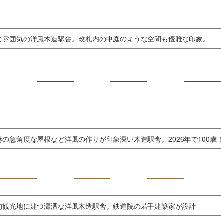
な雰囲気の洋風木造駅舎。改札内の中庭のような空間も優雅な印象。
妻の急角度な屋根など洋風の作りが印象深い木造駅舎。2026年で100歳
的観光地に建つ瀟洒な洋風木造駅舎。鉄道院の若手建築家が設計