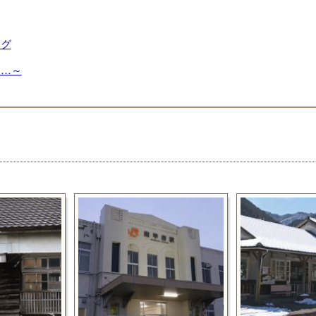
ング
舎…～