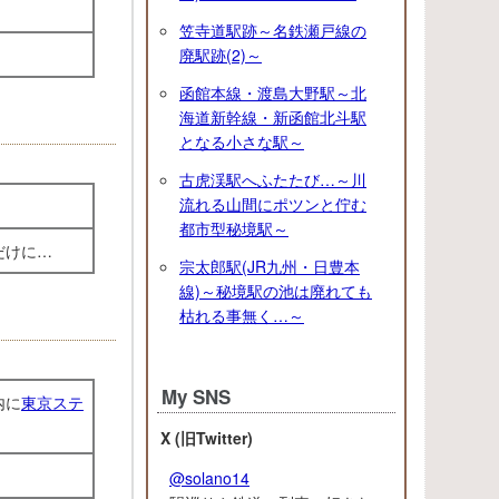
笠寺道駅跡～名鉄瀬戸線の
廃駅跡(2)～
函館本線・渡島大野駅～北
海道新幹線・新函館北斗駅
となる小さな駅～
古虎渓駅へふたたび…～川
流れる山間にポツンと佇む
都市型秘境駅～
だけに…
宗太郎駅(JR九州・日豊本
線)～秘境駅の池は廃れても
枯れる事無く…～
My SNS
内に
東京ステ
X (旧Twitter)
@solano14