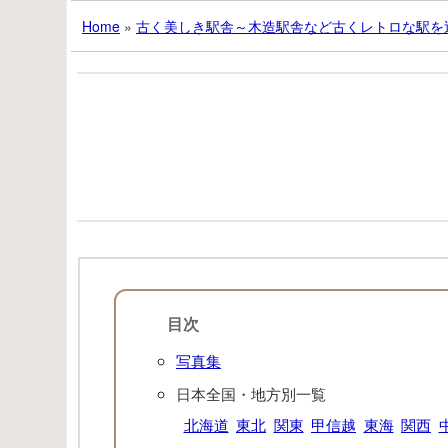
Home
»
古く美しき駅舎～木造駅舎など古くレトロな駅を
目次
写真集
日本全国・地方別一覧
北海道
東北
関東
甲信越
東海
関西