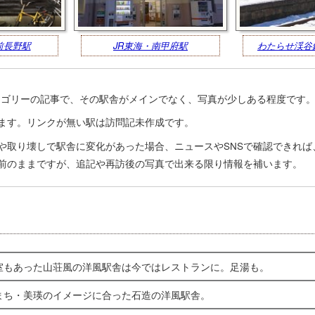
前長野駅
JR東海・南甲府駅
わたらせ渓谷
ゴリーの記事で、その駅舎がメインでなく、写真が少しある程度です
ます。リンクが無い駅は訪問記未作成です。
や取り壊しで駅舎に変化があった場合、ニュースやSNSで確認できれば
前のままですが、追記や再訪後の写真で出来る限り情報を補います。
室もあった山荘風の洋風駅舎は今ではレストランに。足湯も。
まち・美瑛のイメージに合った石造の洋風駅舎。