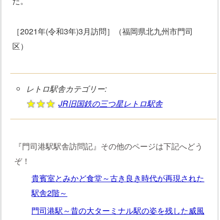
だ。
［2021年(令和3年)3月訪問］（福岡県北九州市門司
区）
レトロ駅舎カテゴリー:
JR旧国鉄の三つ星レトロ駅舎
『門司港駅駅舎訪問記』その他のページは下記へどう
ぞ！
貴賓室とみかど食堂～古き良き時代が再現された
駅舎2階～
門司港駅～昔の大ターミナル駅の姿を残した威風