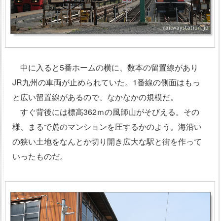
中に入ると5番ホームの横に、数本の留置線があり
JR九州の車両が止められていた。1番線の側面はもっ
と広い留置線があるので、なかなかの規模だ。
すぐ背後には標高362ｍの風師山がそびえる。その
様、まるで麓のマンションを圧するかのよう。海沿い
の狭い土地をなんとか切り開き広大な駅と街を作って
いったものだ。