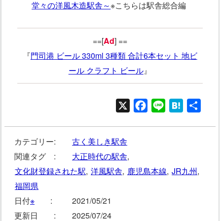
堂々の洋風木造駅舎～
※こちらは駅舎総合編
==[
Ad
] ==
『
門司港 ビール 330ml 3種類 合計6本セット 地ビ
ール クラフト ビール
』
X
Facebook
Line
Hatena
共
有
カテゴリー:
古く美しき駅舎
関連タグ :
大正時代の駅舎
,
文化財登録された駅
,
洋風駅舎
,
鹿児島本線
,
JR九州
,
福岡県
日付
※
:
2021/05/21
更新日 :
2025/07/24