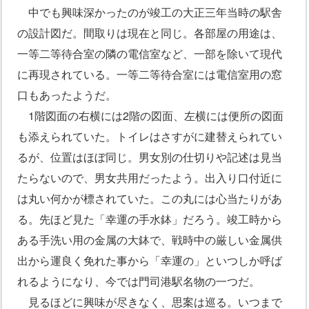
中でも興味深かったのが竣工の大正三年当時の駅舎
の設計図だ。間取りは現在と同じ。各部屋の用途は、
一等二等待合室の隣の電信室など、一部を除いて現代
に再現されている。一等二等待合室には電信室用の窓
口もあったようだ。
1階図面の右横には2階の図面、左横には便所の図面
も添えられていた。トイレはさすがに建替えられてい
るが、位置はほぼ同じ。男女別の仕切りや記述は見当
たらないので、男女共用だったよう。出入り口付近に
は丸い何かが標されていた。この丸には心当たりがあ
る。先ほど見た「幸運の手水鉢」だろう。竣工時から
ある手洗い用の金属の大鉢で、戦時中の厳しい金属供
出から運良く免れた事から「幸運の」といつしか呼ば
れるようになり、今では門司港駅名物の一つだ。
見るほどに興味が尽きなく、思案は巡る。いつまで