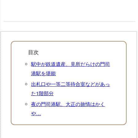
目次
駅中が鉄道遺産、見所だらけの門司
港駅を堪能
出札口や一等二等待合室などがあっ
た1階部分
夜の門司港駅、大正の旅情はかく
や…