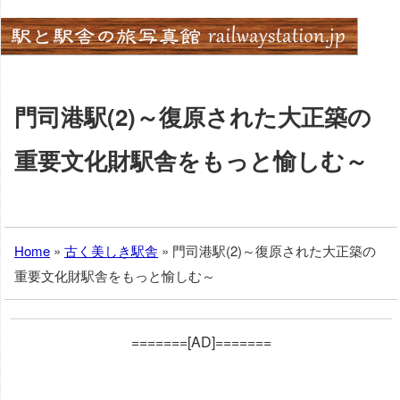
Skip
to
content
門司港駅(2)～復原された大正築の
重要文化財駅舎をもっと愉しむ～
Home
»
古く美しき駅舎
»
門司港駅(2)～復原された大正築の
重要文化財駅舎をもっと愉しむ～
=======[AD]=======