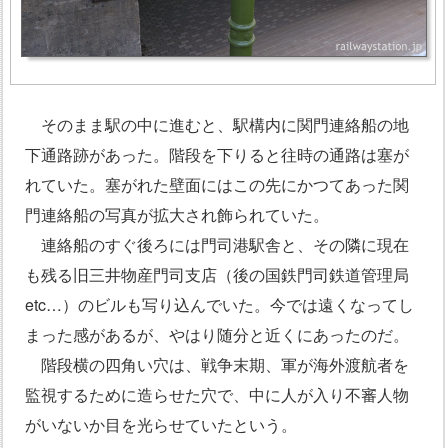
そのまま駅の中に進むと、駅構内に関門連絡船の地
下通路跡があった。階段を下りると往時の通路は塞が
れていた。塞がれた壁面にはこの先にかつてあった関
門連絡船の写真が拡大され飾られていた。
連絡船のすぐ後ろには門司港駅舎と、その隣に現在
も残る旧三井物産門司支店（後の国鉄門司鉄道管理局
etc…）のビルも写り込んでいた。今では遠くなってし
まった感があるが、やはり随分と近くにあったのだ。
階段横の四角い穴は、戦争末期、軍が海外渡航者を
監視するために造らせた穴で、中に人が入り不審人物
がいないか目を光らせていたという。