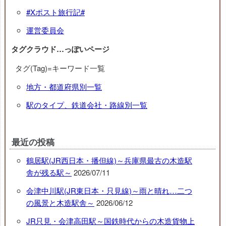
#Xポスト旅行記#
運営委員会
タグクラウド…っぽいページ
タグ(Tag)=キーワード一覧
地方・都道府県別一覧
駅のタイプ、鉄道会社・路線別一覧
最近の投稿
鶴居駅(JR西日本・播但線)～兵庫県最古の木造駅
舎が残る駅～
2026/07/11
会津中川駅(JR東日本・只見線)～雨と晴れ…二つ
の風景と木造駅舎～
2026/06/12
JR只見・会津高田駅～国鉄時代からの木造貨物上