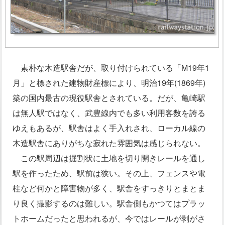
素朴な木造駅舎だが、取り付けられている「M19年1
月」と標された建物財産標により、明治19年(1869年)
築の国内最古の現役駅舎とされている。だが、亀崎駅
は無人駅ではなく、武豊線内でも多い利用客数を誇る
ゆえもあるが、駅舎はよく手入れされ、ローカル線の
木造駅舎にありがちな寂れた雰囲気は感じられない。
この駅周辺は掘割状に土地を切り開きレールを通し
駅を作ったため、駅前は狭い。その上、フェンスや電
柱など何かと障害物が多く、駅舎をすっきりとまとま
り良く撮影するのは難しい。駅舎側もかつてはプラッ
トホームだったと思われるが、今ではレールが剥がさ