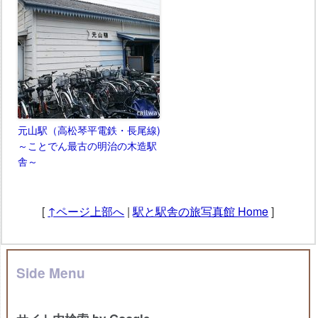
元山駅（高松琴平電鉄・長尾線)
～ことでん最古の明治の木造駅
舎～
[
↑ページ上部へ
|
駅と駅舎の旅写真館 Home
]
Side Menu