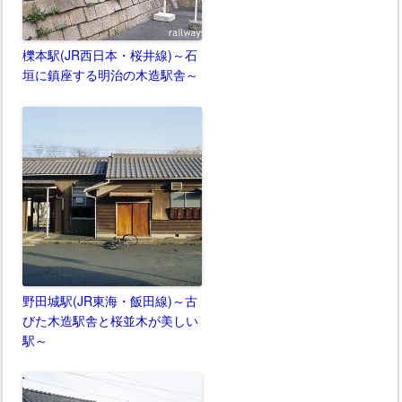
櫟本駅(JR西日本・桜井線)～石
垣に鎮座する明治の木造駅舎～
野田城駅(JR東海・飯田線)～古
びた木造駅舎と桜並木が美しい
駅～