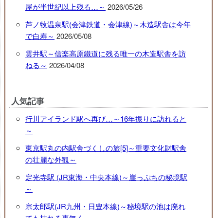
屋が半世紀以上残る…～
2026/05/26
芦ノ牧温泉駅(会津鉄道・会津線)～木造駅舎は今年
で白寿～
2026/05/08
雲井駅～信楽高原鐵道に残る唯一の木造駅舎を訪
ねる～
2026/04/08
人気記事
行川アイランド駅へ再び…～16年振りに訪れると
～
東京駅丸の内駅舎づくしの旅[5]～重要文化財駅舎
の壮麗な外観～
定光寺駅 (JR東海・中央本線)～崖っぷちの秘境駅
～
宗太郎駅(JR九州・日豊本線)～秘境駅の池は廃れ
ても枯れる事無く…～