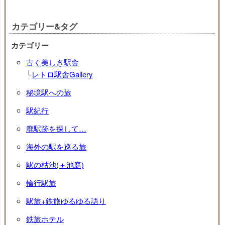
カテゴリー&タグ
カテゴリー
古く美しき駅舎
└
レトロ駅舎Gallery
秘境駅への旅
駅紀行
廃駅跡を探して…
海外の駅を巡る旅
駅の枯池(＋池庭)
輪行駅旅
駅旅+鉄旅ゆるゆる語り
鉄旅ホテル