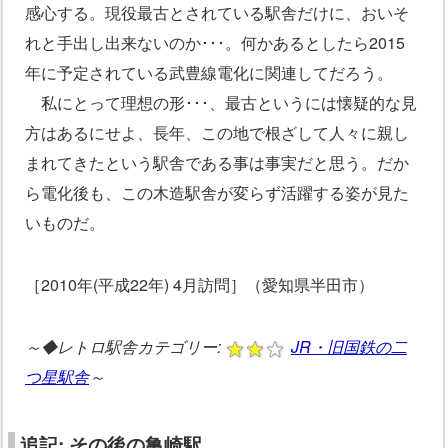
感心する。現役最古とされている駅舎だけに、おいそ
れと手出し出来ないのか･･･。何かあるとしたら2015
年に予定されている武豊線電化に関連してだろう。
私にとって理想の形･･･、最古というには懐疑的な見
方はあるにせよ、長年、この地で根ざして人々に親し
まれてきたという駅舎である事は事実だと思う。だか
ら電化後も、この木造駅舎が変らず活躍する姿が見た
いものだ。
［2010年(平成22年) 4月訪問］（愛知県半田市）
～◆レトロ駅舎カテゴリー:
JR・旧国鉄の二
つ星駅舎
～
追記: その後の亀崎駅