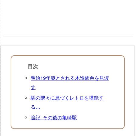
目次
明治19年築とされる木造駅舎を見渡
す
駅の隅々に息づくレトロを堪能す
る…
追記: その後の亀崎駅