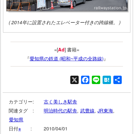
( 2014年に設置されたエレベーター付きの跨線橋。 )
=[
Ad
] 書籍=
『
愛知県の鉄道 (昭和~平成の全路線)
』
X
Facebook
Line
Hatena
共
有
カテゴリー:
古く美しき駅舎
関連タグ :
明治時代の駅舎
,
武豊線
,
JR東海
,
愛知県
日付
※
:
2010/04/01