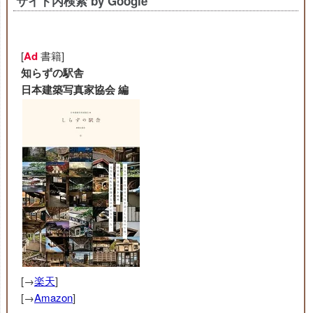
サイト内検索 by Google
[
Ad
書籍]
知らずの駅舎
日本建築写真家協会 編
[→
楽天
]
[→
Amazon
]