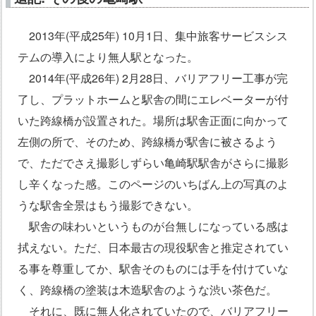
2013年(平成25年) 10月1日、集中旅客サービスシス
テムの導入により無人駅となった。
2014年(平成26年) 2月28日、バリアフリー工事が完
了し、プラットホームと駅舎の間にエレベーターが付
いた跨線橋が設置された。場所は駅舎正面に向かって
左側の所で、そのため、跨線橋が駅舎に被さるよう
で、ただでさえ撮影しずらい亀崎駅駅舎がさらに撮影
し辛くなった感。このページのいちばん上の写真のよ
うな駅舎全景はもう撮影できない。
駅舎の味わいというものが台無しになっている感は
拭えない。ただ、日本最古の現役駅舎と推定されてい
る事を尊重してか、駅舎そのものには手を付けていな
く、跨線橋の塗装は木造駅舎のような渋い茶色だ。
それに、既に無人化されていたので、バリアフリー