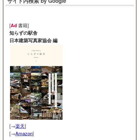
サイト内検索 by Google
[
Ad
書籍]
知らずの駅舎
日本建築写真家協会 編
[→
楽天
]
[→
Amazon
]