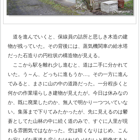
道を進んでいくと、保線員の詰所と思しき木造の建
物が残っていた。その背後には、蒸気機関車の給水塔
だった石造りの円柱状の構造物が見える。
ここから駅を離れ少し進むと、道は二手に分かれて
いた。う～ん、どっちに進もうか…。その一方に進ん
でみると、まさに山の中の道路だった。一分程歩くと
何かの作業場らしき建物が見えたが。今日は休みなの
か、既に廃業したのか、無人で明かり一つついていな
い。集落まで下りてみたかったが、先に見えるのは鬱
蒼としてた山林の中に続く道のみで、すぐに人里が現
れる雰囲気ではなかった。空は暗くなりはじめ、こん
な寂しげな夜道を戻らなければいけないと想像すると