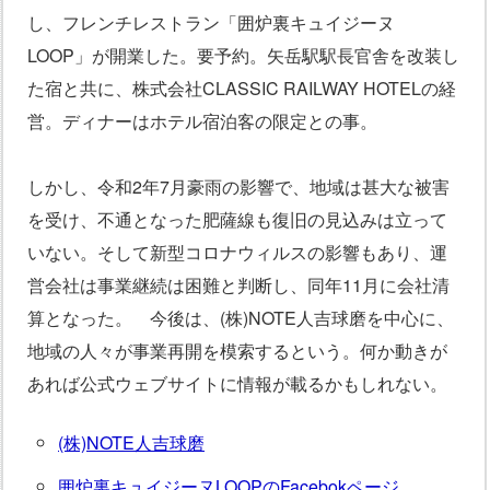
し、フレンチレストラン「囲炉裏キュイジーヌ
LOOP」が開業した。要予約。矢岳駅駅長官舎を改装し
た宿と共に、株式会社CLASSIC RAILWAY HOTELの経
営。ディナーはホテル宿泊客の限定との事。
しかし、令和2年7月豪雨の影響で、地域は甚大な被害
を受け、不通となった肥薩線も復旧の見込みは立って
いない。そして新型コロナウィルスの影響もあり、運
営会社は事業継続は困難と判断し、同年11月に会社清
算となった。
今後は、(株)NOTE人吉球磨を中心に、
地域の人々が事業再開を模索するという。何か動きが
あれば公式ウェブサイトに情報が載るかもしれない。
(株)NOTE人吉球磨
囲炉裏キュイジーヌLOOPのFacebokページ、