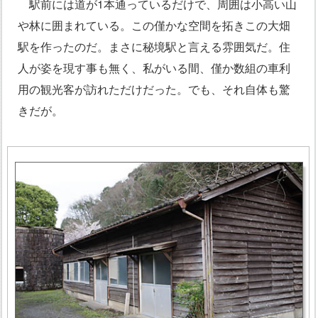
駅前には道が1本通っているだけで、周囲は小高い山
や林に囲まれている。この僅かな空間を拓きこの大畑
駅を作ったのだ。まさに秘境駅と言える雰囲気だ。住
人が姿を現す事も無く、私がいる間、僅か数組の車利
用の観光客が訪れただけだった。でも、それ自体も驚
きだが。