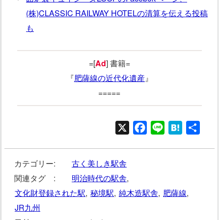
(株)CLASSIC RAILWAY HOTELの清算を伝える投稿
も
=[
Ad
] 書籍=
『
肥薩線の近代化遺産
』
=====
X
Facebook
Line
Hatena
共
有
カテゴリー:
古く美しき駅舎
関連タグ :
明治時代の駅舎
,
文化財登録された駅
,
秘境駅
,
純木造駅舎
,
肥薩線
,
JR九州