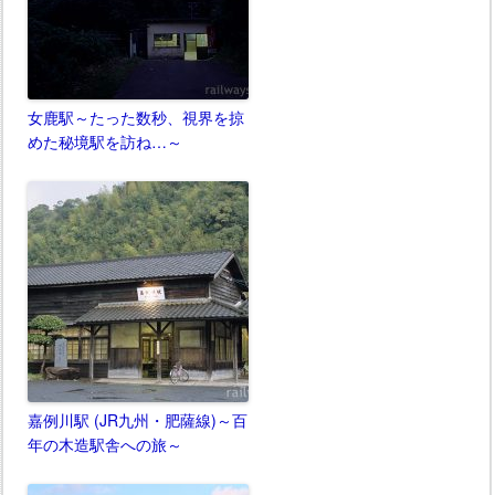
女鹿駅～たった数秒、視界を掠
めた秘境駅を訪ね…～
嘉例川駅 (JR九州・肥薩線)～百
年の木造駅舎への旅～