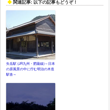
◆
関連記事: 以下の記事もどうぞ！
矢岳駅 (JR九州・肥薩線)～日本
の原風景の中に佇む明治の木造
駅舎～