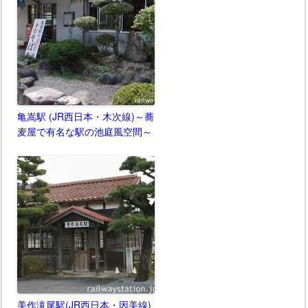
亀嵩駅 (JR西日本・木次線)～蕎
麦屋で有名な駅の池庭風空間～
美作滝尾駅(JR西日本・因美線)