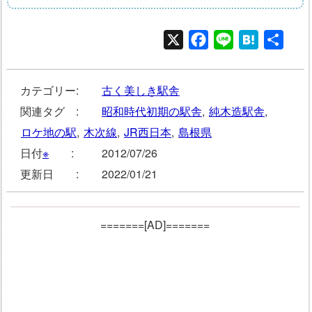
X
Facebook
Line
Hatena
共
有
カテゴリー:
古く美しき駅舎
関連タグ :
昭和時代初期の駅舎
,
純木造駅舎
,
ロケ地の駅
,
木次線
,
JR西日本
,
島根県
日付
※
:
2012/07/26
更新日 :
2022/01/21
=======[AD]=======