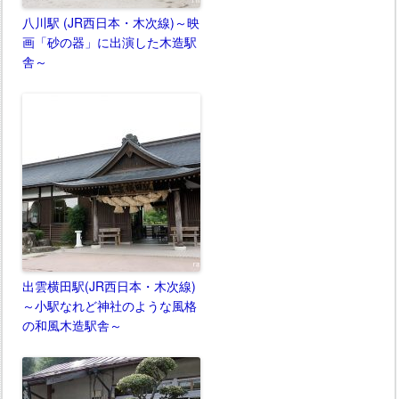
八川駅 (JR西日本・木次線)～映
画「砂の器」に出演した木造駅
舎～
出雲横田駅(JR西日本・木次線)
～小駅なれど神社のような風格
の和風木造駅舎～