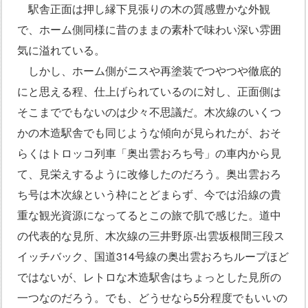
駅舎正面は押し縁下見張りの木の質感豊かな外観
で、ホーム側同様に昔のままの素朴で味わい深い雰囲
気に溢れている。
しかし、ホーム側がニスや再塗装でつやつや徹底的
にと思える程、仕上げられているのに対し、正面側は
そこまででもないのは少々不思議だ。木次線のいくつ
かの木造駅舎でも同じような傾向が見られたが、おそ
らくはトロッコ列車「奥出雲おろち号」の車内から見
て、見栄えするように改修したのだろう。奥出雲おろ
ち号は木次線という枠にとどまらず、今では沿線の貴
重な観光資源になってるとこの旅で肌で感じた。道中
の代表的な見所、木次線の三井野原‐出雲坂根間三段ス
イッチバック、国道314号線の奥出雲おろちループほど
ではないが、レトロな木造駅舎はちょっとした見所の
一つなのだろう。でも、どうせなら5分程度でもいいの