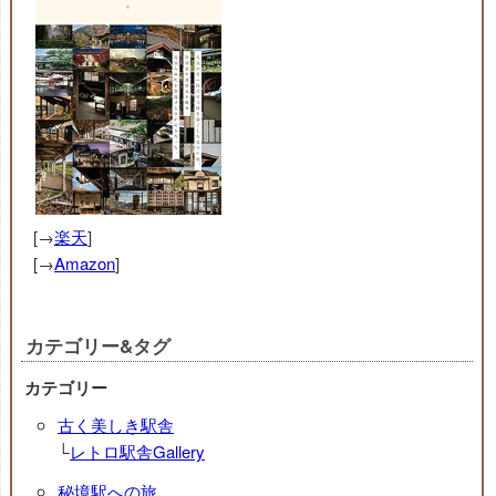
[→
楽天
]
[→
Amazon
]
カテゴリー&タグ
カテゴリー
古く美しき駅舎
└
レトロ駅舎Gallery
秘境駅への旅