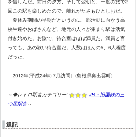
を惜しんだ。前日の夕方、そして翌朝と、一度の旅で2
回この駅を楽しめたので、離れがたさもひとしおだ。
夏休み期間の早朝だというのに、部活動に向かう高
校生達やおばさんなど、地元の人々が集まり駅は活気
付き始めた。お陰で、待合室はほぼ満員だ。満員と言
っても、あの狭い待合室だ。人数はほんの5、6人程度
だった。
［2012年(平成24年) 7月訪問］(島根県奥出雲町)
～◆レトロ駅舎カテゴリー:
JR・旧国鉄の三
つ星駅舎
～
追記