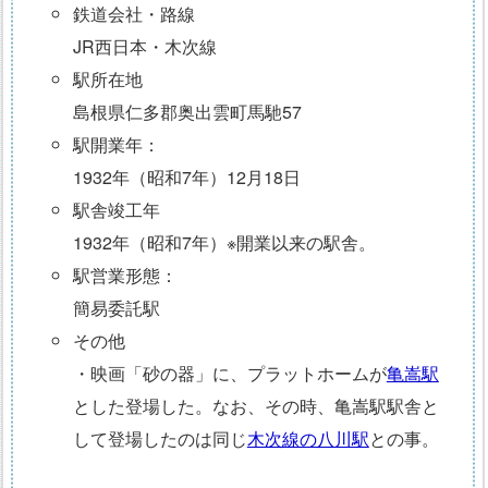
鉄道会社・路線
JR西日本・木次線
駅所在地
島根県仁多郡奥出雲町馬馳57
駅開業年：
1932年（昭和7年）12月18日
駅舎竣工年
1932年（昭和7年）※開業以来の駅舎。
駅営業形態：
簡易委託駅
その他
・映画「砂の器」に、プラットホームが
亀嵩駅
とした登場した。なお、その時、亀嵩駅駅舎と
して登場したのは同じ
木次線の八川駅
との事。