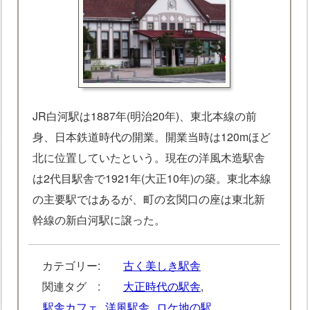
JR白河駅は1887年(明治20年)、東北本線の前
身、日本鉄道時代の開業。開業当時は120mほど
北に位置していたという。現在の洋風木造駅舎
は2代目駅舎で1921年(大正10年)の築。東北本線
の主要駅ではあるが、町の玄関口の座は東北新
幹線の新白河駅に譲った。
カテゴリー:
古く美しき駅舎
関連タグ :
大正時代の駅舎
,
駅舎カフェ
,
洋風駅舎
,
ロケ地の駅
,