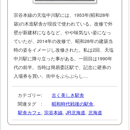
宗谷本線の天塩中川駅には、1953年(昭和28年
築)の木造駅舎が現役で使われている。改修で外
壁が新建材になるなど、やや味気ない姿になっ
ていたが、2014年の改修で、昭和28年の建築当
時の姿をイメージし改修された。私は2回、天塩
中川駅に降り立った事がある。一回目は1990年
代の前半。当時は簡易委託駅で、記念に硬券の
入場券を買い、街中をぶらぶらし…
カテゴリー:
古く美しき駅舎
関連タグ :
昭和時代戦後の駅舎
,
駅舎カフェ
,
宗谷本線
,
JR北海道
,
北海道