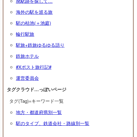
廃駅跡を探して…
海外の駅を巡る旅
駅の枯池(＋池庭)
輪行駅旅
駅旅+鉄旅ゆるゆる語り
鉄旅ホテル
#Xポスト旅行記#
運営委員会
タグクラウド…っぽいページ
タグ(Tag)=キーワード一覧
地方・都道府県別一覧
駅のタイプ、鉄道会社・路線別一覧