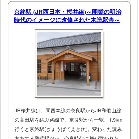
京終駅 (JR西日本・桜井線)～開業の明治
時代のイメージに改修された木造駅舎～
JR桜井線は、関西本線の奈良駅からJR和歌山線
の高田駅を結ぶ路線で、奈良駅から一駅、1.9km
行くと京終駅(きょうばてえき)だ。変わった読み
方をする難読駅だが、奈良時代に都が置かれた