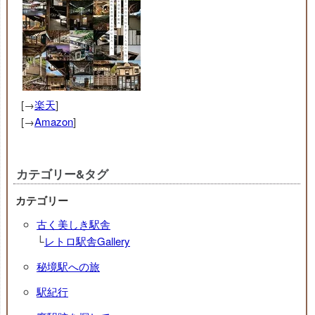
[→
楽天
]
[→
Amazon
]
カテゴリー&タグ
カテゴリー
古く美しき駅舎
└
レトロ駅舎Gallery
秘境駅への旅
駅紀行