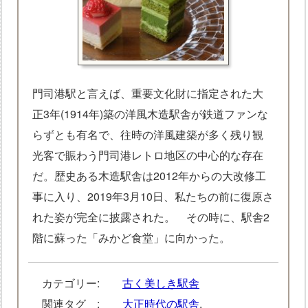
門司港駅と言えば、重要文化財に指定された大
正3年(1914年)築の洋風木造駅舎が鉄道ファンな
らずとも有名で、往時の洋風建築が多く残り観
光客で賑わう門司港レトロ地区の中心的な存在
だ。歴史ある木造駅舎は2012年からの大改修工
事に入り、2019年3月10日、私たちの前に復原さ
れた姿が完全に披露された。 その時に、駅舎2
階に蘇った「みかど食堂」に向かった。
カテゴリー:
古く美しき駅舎
関連タグ :
大正時代の駅舎
,