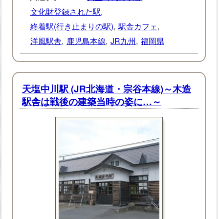
文化財登録された駅
,
終着駅(行き止まりの駅)
,
駅舎カフェ
,
洋風駅舎
,
鹿児島本線
,
JR九州
,
福岡県
天塩中川駅 (JR北海道・宗谷本線)～木造
駅舎は戦後の建築当時の姿に…～