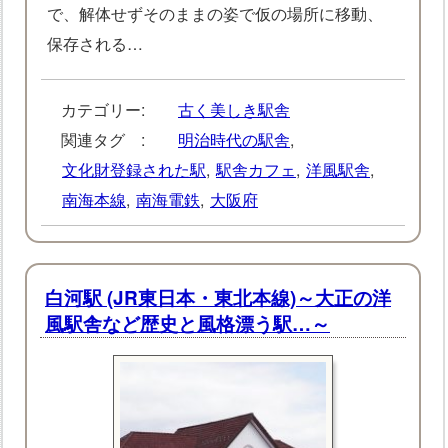
で、解体せずそのままの姿で仮の場所に移動、
保存される…
カテゴリー:
古く美しき駅舎
関連タグ :
明治時代の駅舎
,
文化財登録された駅
,
駅舎カフェ
,
洋風駅舎
,
南海本線
,
南海電鉄
,
大阪府
白河駅 (JR東日本・東北本線)～大正の洋
風駅舎など歴史と風格漂う駅…～