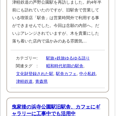
津軽鉄道の芦野公園駅を再訪しました。約4年半
前にも訪れていたのですが、旧駅舎で営業して
いる喫茶店「駅舎」は営業時間外で利用する事
ができませんでした。今回は念願の内部へ。だ
いぶアレンジされていますが、木を貴重にした
落ち着いた店内で温かみのある雰囲気…
カテゴリー:
駅旅+鉄旅ゆるゆる語り
関連タグ :
昭和時代初期の駅舎
,
文化財登録された駅
,
駅舎カフェ
,
中小私鉄
,
津軽鉄道
,
青森県
曳家後の浜寺公園駅旧駅舎、カフェにギ
ャラリーに工事中でも活用中