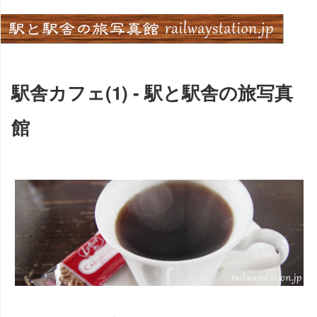
Skip
to
content
駅舎カフェ(1) - 駅と駅舎の旅写真
館