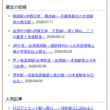
最近の投稿
鶴居駅(JR西日本・播但線)～兵庫県最古の木造駅
舎が残る駅～
2026/07/11
会津中川駅(JR東日本・只見線)～雨と晴れ…二つ
の風景と木造駅舎～
2026/06/12
JR只見・会津高田駅～国鉄時代からの木造貨物上
屋が半世紀以上残る…～
2026/05/26
芦ノ牧温泉駅(会津鉄道・会津線)～木造駅舎は今年
で白寿～
2026/05/08
雲井駅～信楽高原鐵道に残る唯一の木造駅舎を訪
ねる～
2026/04/08
人気記事
行川アイランド駅へ再び…～16年振りに訪れると