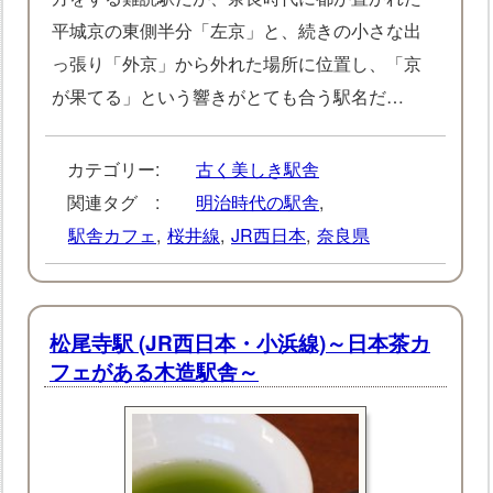
平城京の東側半分「左京」と、続きの小さな出
っ張り「外京」から外れた場所に位置し、「京
が果てる」という響きがとても合う駅名だ…
カテゴリー:
古く美しき駅舎
関連タグ :
明治時代の駅舎
,
駅舎カフェ
,
桜井線
,
JR西日本
,
奈良県
松尾寺駅 (JR西日本・小浜線)～日本茶カ
フェがある木造駅舎～