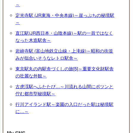
～
定光寺駅 (JR東海・中央本線)～崖っぷちの秘境駅
～
直江駅(JR西日本・山陰本線)～駅の一員ではなく
なった木造駅舎～
岩峅寺駅 (富山地鉄立山線・上滝線)～昭和の街並
みが似合いそうなレトロ駅舎～
東京駅丸の内駅舎づくしの旅[5]～重要文化財駅舎
の壮麗な外観～
古虎渓駅へふたたび…～川流れる山間にポツンと
佇む都市型秘境駅～
行川アイランド駅～楽園の入口だった駅は秘境駅
に…～