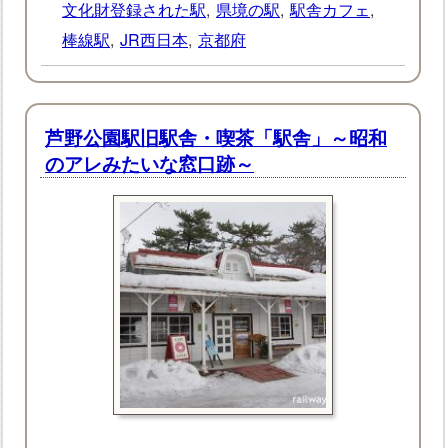
文化財登録された駅
,
県境の駅
,
駅舎カフェ
,
棒線駅
,
JR西日本
,
京都府
芦野公園駅旧駅舎・喫茶「駅舎」～昭和
のアレみたいな窓口跡～