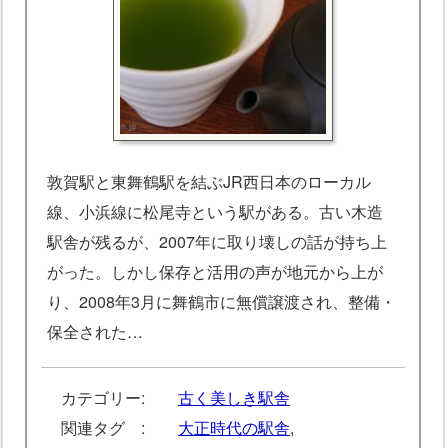
敦賀駅と東舞鶴駅を結ぶJR西日本のローカル
線、小浜線に松尾寺という駅がある。古い木造
駅舎が残るが、2007年に取り壊しの話が持ち上
がった。しかし保存と活用の声が地元から上が
り、2008年3月に舞鶴市に無償譲渡され、整備・
保全された…
カテゴリー:
古く美しき駅舎
関連タグ :
大正時代の駅舎
,