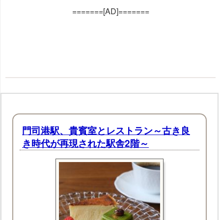
=======[AD]=======
門司港駅、貴賓室とレストラン～古き良
き時代が再現された駅舎2階～