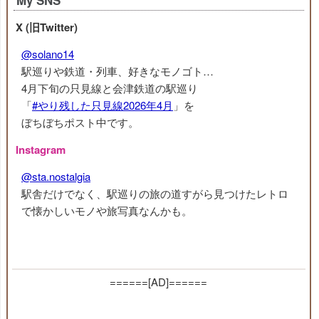
My SNS
X (旧Twitter)
@solano14
駅巡りや鉄道・列車、好きなモノゴト…
4月下旬の只見線と会津鉄道の駅巡り
「
#やり残した只見線2026年4月
」を
ぼちぼちポスト中です。
Instagram
@sta.nostalgia
駅舎だけでなく、駅巡りの旅の道すがら見つけたレトロ
で懐かしいモノや旅写真なんかも。
======[AD]======