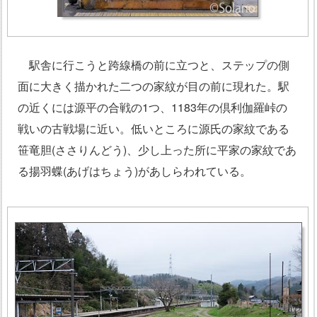
駅舎に行こうと跨線橋の前に立つと、ステップの側
面に大きく描かれた二つの家紋が目の前に現れた。駅
の近くには源平の合戦の1つ、1183年の倶利伽羅峠の
戦いの古戦場に近い。低いところに源氏の家紋である
笹竜胆(ささりんどう)、少し上った所に平家の家紋であ
る揚羽蝶(あげはちょう)があしらわれている。