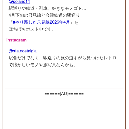
@solano14
駅巡りや鉄道・列車、好きなモノゴト…
4月下旬の只見線と会津鉄道の駅巡り
「
#やり残した只見線2026年4月
」を
ぼちぼちポスト中です。
Instagram
@sta.nostalgia
駅舎だけでなく、駅巡りの旅の道すがら見つけたレトロ
で懐かしいモノや旅写真なんかも。
======[AD]======