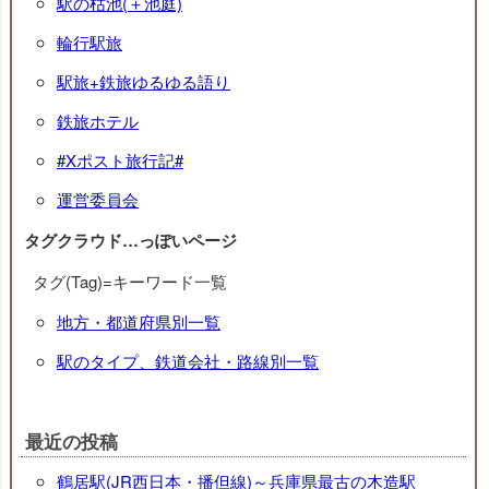
駅の枯池(＋池庭)
輪行駅旅
駅旅+鉄旅ゆるゆる語り
鉄旅ホテル
#Xポスト旅行記#
運営委員会
タグクラウド…っぽいページ
タグ(Tag)=キーワード一覧
地方・都道府県別一覧
駅のタイプ、鉄道会社・路線別一覧
最近の投稿
鶴居駅(JR西日本・播但線)～兵庫県最古の木造駅