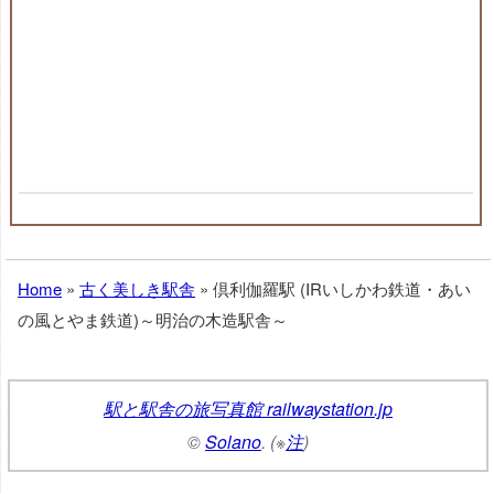
Home
»
古く美しき駅舎
»
倶利伽羅駅 (IRいしかわ鉄道・あい
の風とやま鉄道)～明治の木造駅舎～
駅と駅舎の旅写真館 railwaystation.jp
©
Solano
. (※
注
)