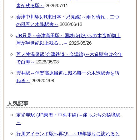
舎が残る駅～
2026/07/11
会津中川駅(JR東日本・只見線)～雨と晴れ…二つ
の風景と木造駅舎～
2026/06/12
JR只見・会津高田駅～国鉄時代からの木造貨物上
屋が半世紀以上残る…～
2026/05/26
芦ノ牧温泉駅(会津鉄道・会津線)～木造駅舎は今年
で白寿～
2026/05/08
雲井駅～信楽高原鐵道に残る唯一の木造駅舎を訪
ねる～
2026/04/08
人気記事
定光寺駅 (JR東海・中央本線)～崖っぷちの秘境駅
～
行川アイランド駅へ再び…～16年振りに訪れると