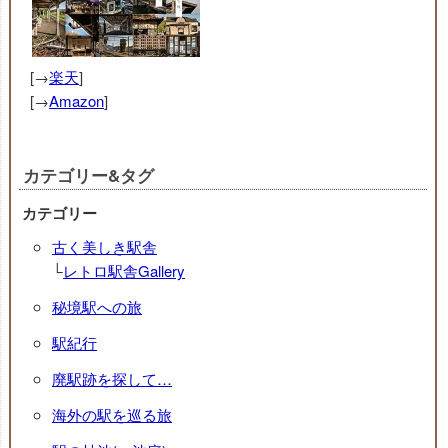
[→
楽天
]
[→
Amazon
]
カテゴリー&タグ
カテゴリー
古く美しき駅舎
└
レトロ駅舎Gallery
秘境駅への旅
駅紀行
廃駅跡を探して…
海外の駅を巡る旅