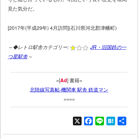
見た気分だ。
[2017年(平成29年) 4月訪問](石川県河北郡津幡町)
～◆レトロ駅舎カテゴリー:
JR・旧国鉄の一
つ星駅舎
～
=[
Ad
] 書籍=
北陸線写真帖‐機関車 駅舎 鉄道マン
====
X
Facebook
Line
Hatena
共
有