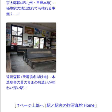
宗太郎駅(JR九州・日豊本線)～
秘境駅の池は廃れても枯れる事
無く…～
遠州森駅 (天竜浜名湖鉄道)～木
造駅舎の昔のままの息遣いが味
わい深い駅～
[
↑ページ上部へ
|
駅と駅舎の旅写真館 Home
]