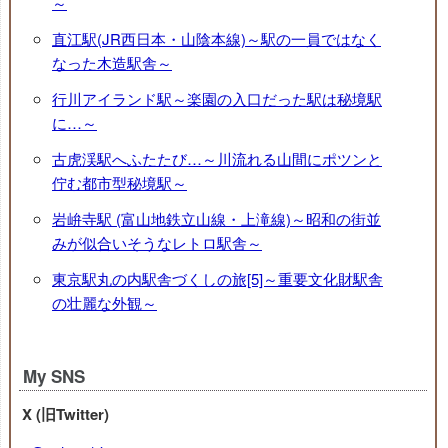
～
直江駅(JR西日本・山陰本線)～駅の一員ではなく
なった木造駅舎～
行川アイランド駅～楽園の入口だった駅は秘境駅
に…～
古虎渓駅へふたたび…～川流れる山間にポツンと
佇む都市型秘境駅～
岩峅寺駅 (富山地鉄立山線・上滝線)～昭和の街並
みが似合いそうなレトロ駅舎～
東京駅丸の内駅舎づくしの旅[5]～重要文化財駅舎
の壮麗な外観～
My SNS
X (旧Twitter)