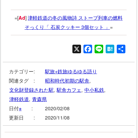
=[
Ad
]
津軽鉄道の冬の風物詩 ストーブ列車の燃料
そっくり「 石炭クッキー 3個セット 」
=
X
Facebook
Line
Hatena
共
有
カテゴリー:
駅旅+鉄旅ゆるゆる語り
関連タグ :
昭和時代初期の駅舎
,
文化財登録された駅
,
駅舎カフェ
,
中小私鉄
,
津軽鉄道
,
青森県
日付
※
:
2020/02/08
更新日 :
2020/11/08