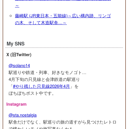
～
藤崎駅 (JR東日本・五能線)～広い構内跡、リンゴ
の木、そして木造駅舎…～
My SNS
X (旧Twitter)
@solano14
駅巡りや鉄道・列車、好きなモノゴト…
4月下旬の只見線と会津鉄道の駅巡り
「
#やり残した只見線2026年4月
」を
ぼちぼちポスト中です。
Instagram
@sta.nostalgia
駅舎だけでなく、駅巡りの旅の道すがら見つけたレトロ
で懐かしいモノや旅写真なんかも。