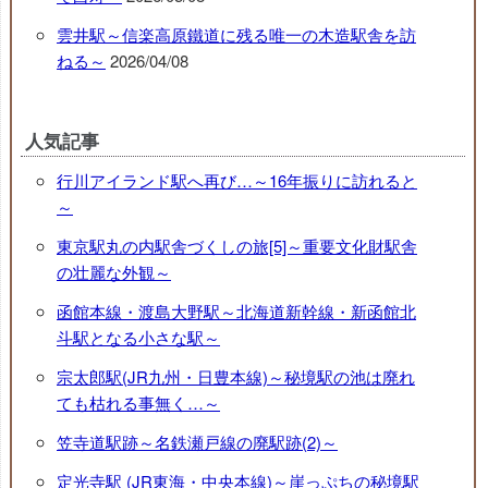
雲井駅～信楽高原鐵道に残る唯一の木造駅舎を訪
ねる～
2026/04/08
人気記事
行川アイランド駅へ再び…～16年振りに訪れると
～
東京駅丸の内駅舎づくしの旅[5]～重要文化財駅舎
の壮麗な外観～
函館本線・渡島大野駅～北海道新幹線・新函館北
斗駅となる小さな駅～
宗太郎駅(JR九州・日豊本線)～秘境駅の池は廃れ
ても枯れる事無く…～
笠寺道駅跡～名鉄瀬戸線の廃駅跡(2)～
定光寺駅 (JR東海・中央本線)～崖っぷちの秘境駅