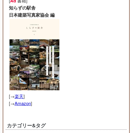
[
Ad
書籍]
知らずの駅舎
日本建築写真家協会 編
[→
楽天
]
[→
Amazon
]
カテゴリー&タグ