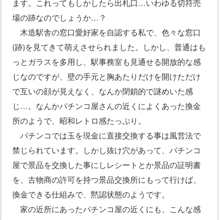
ます。これってもしかしたら出札口…いわゆる切符売
場の跡なのでしょうか…？
木造駅舎の窓口愛好家を自認する私で、色々な窓口
(跡)を見てきて萌えさせられました。しかし、普通はも
っとガラスを多用し、駅事務室も見通せる開放的な感
じなのですが、壁の手元と胸あたりだけを開けただけ
で互いの顔が見えなく、なんか閉鎖的で謎めいた感
じ…。なんかパチンコ屋さんの近くによくあった換金
所のようで、昭和レトロ感たっぷり。
パチンコでは玉を現金に直接交換する事は風営法で
禁じられています。しかし抜け穴があって、パチンコ
屋で景品を交換した事にしレシートとか景品の証明書
を、古物商の許可を持つ景品交換所にもって行けば、
換金できる仕組みで、黙認状態のようです。
家の近所にあったパチンコ屋の近くにも、こんな感