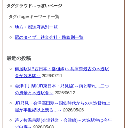
タグクラウド…っぽいページ
タグ(Tag)=キーワード一覧
地方・都道府県別一覧
駅のタイプ、鉄道会社・路線別一覧
最近の投稿
鶴居駅(JR西日本・播但線)～兵庫県最古の木造駅
舎が残る駅～
2026/07/11
会津中川駅(JR東日本・只見線)～雨と晴れ…二つ
の風景と木造駅舎～
2026/06/12
JR只見・会津高田駅～国鉄時代からの木造貨物上
屋が半世紀以上残る…～
2026/05/26
芦ノ牧温泉駅(会津鉄道・会津線)～木造駅舎は今年
で白寿～
2026/05/08