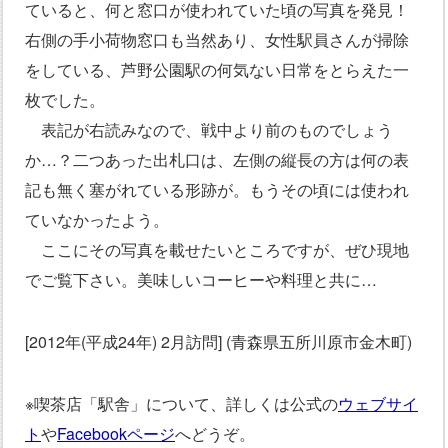
ていると、何と窓口が使われていた頃の写真を発見！
右側の手小荷物窓口も当然あり、女性駅員さんが掃除
をしている、芦野公園駅の何気ない日常をとらえた一
枚でした。
表記が右読みなので、戦中より前のものでしょう
か…？二つあった出札口は、左側の縦長の方は何の表
記も無く塞がれている形跡が。もうその頃には使われ
ていなかったよう。
ここにその写真を載せたいところですが、ぜひ現地
でご覧下さい。美味しいコーヒーや料理と共に…
[2012年(平成24年) 2月訪問] (青森県五所川原市金木町)
※喫茶店「駅舎」について、詳しくは公式の
ウェブサイ
ト
や
Facebookページ
へどうぞ。