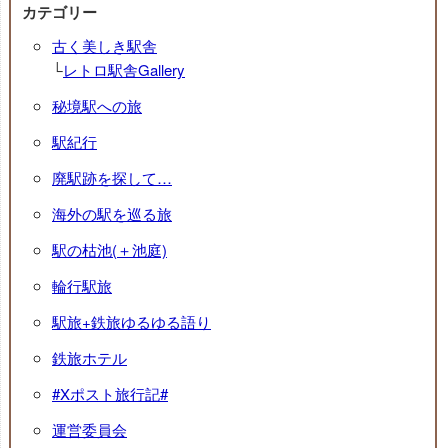
カテゴリー
古く美しき駅舎
└
レトロ駅舎Gallery
秘境駅への旅
駅紀行
廃駅跡を探して…
海外の駅を巡る旅
駅の枯池(＋池庭)
輪行駅旅
駅旅+鉄旅ゆるゆる語り
鉄旅ホテル
#Xポスト旅行記#
運営委員会