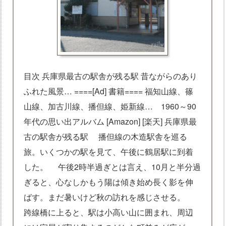
目次 兵庫県最古の駅舎が残る駅 昔ながらのあり
ふれた風景… ====[Ad] 書籍==== 福知山線、篠
山線、加古川線、播但線、姫新線… 1960～90
年代の思い出アルバム [Amazon] [楽天] 兵庫県最
古の駅舎が残る駅 播但線の木造駅舎を巡る
旅。いくつかの駅を見て、午後に鶴居駅に到着
した。 午後2時半過ぎとは言え、10月と半分過
ぎると、心なしかもう陽は傾き始め長く影を伸
ばす。まだ暑いけど秋の訪れを感じさせる。
跨線橋に上ると、駅は小高い山に囲まれ、周辺