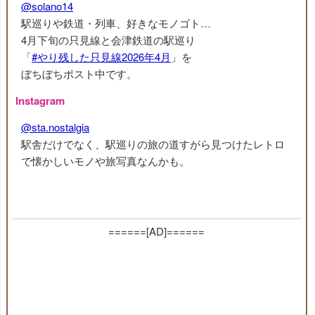
@solano14
駅巡りや鉄道・列車、好きなモノゴト…
4月下旬の只見線と会津鉄道の駅巡り
「
#やり残した只見線2026年4月
」を
ぼちぼちポスト中です。
Instagram
@sta.nostalgia
駅舎だけでなく、駅巡りの旅の道すがら見つけたレトロ
で懐かしいモノや旅写真なんかも。
======[AD]======