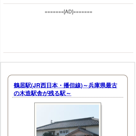
=======[AD]=======
鶴居駅(JR西日本・播但線)～兵庫県最古
の木造駅舎が残る駅～