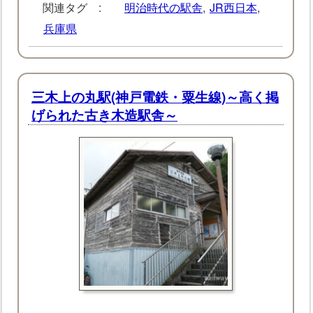
関連タグ :
明治時代の駅舎
,
JR西日本
,
兵庫県
三木上の丸駅(神戸電鉄・粟生線)～高く掲
げられた古き木造駅舎～