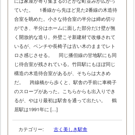
には家屋が寄り集まるのどかな町並みが広がっ
ていた。 1番線から先ほど見た2番線の木造待
合室を眺めた。小さな待合室の半分は締め切り
ができ、半分はホームに面した部分だけ壁が無
く開放的な造り。外壁こそ新建材で改修されて
いるが、ベンチや長椅子は古い木のままでレト
ロさ感じさせる。 同じ播但線の甘地駅にも同
じ待合室が残されている。竹田駅にもほぼ同じ
構造の木造待合室があるが、そちらは大きめ
だ。 跨線橋から歩くと、駅舎の手前に車椅子
のスロープがあった。こちらからも出入りでき
るが、やはり最初は駅舎を通って出たい。 鶴
居駅は1991年に […]
カテゴリー:
古く美しき駅舎