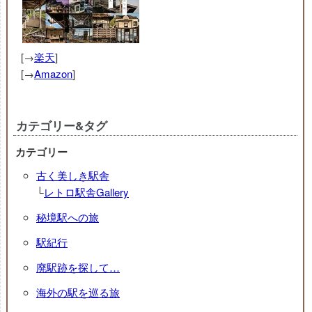
[→
楽天
]
[→
Amazon
]
カテゴリー&タグ
カテゴリー
古く美しき駅舎
└
レトロ駅舎Gallery
秘境駅への旅
駅紀行
廃駅跡を探して…
海外の駅を巡る旅