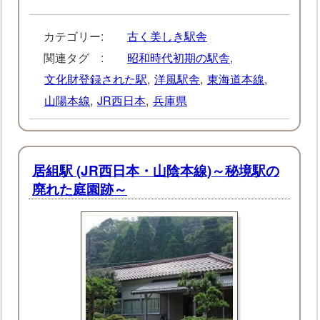
カテゴリー:
古く美しき駅舎
関連タグ :
昭和時代初期の駅舎
,
文化財登録された駅
,
洋風駅舎
,
東海道本線
,
山陽本線
,
JR西日本
,
兵庫県
居組駅 (JR西日本・山陰本線)～秘境駅の
廃れた庭園跡～