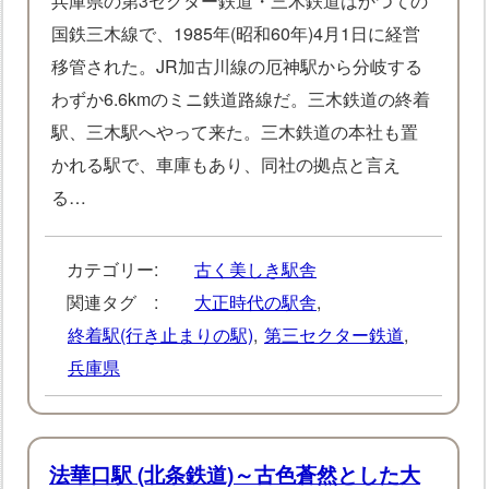
兵庫県の第3セクター鉄道・三木鉄道はかつての
国鉄三木線で、1985年(昭和60年)4月1日に経営
移管された。JR加古川線の厄神駅から分岐する
わずか6.6kmのミニ鉄道路線だ。三木鉄道の終着
駅、三木駅へやって来た。三木鉄道の本社も置
かれる駅で、車庫もあり、同社の拠点と言え
る…
カテゴリー:
古く美しき駅舎
関連タグ :
大正時代の駅舎
,
終着駅(行き止まりの駅)
,
第三セクター鉄道
,
兵庫県
法華口駅 (北条鉄道)～古色蒼然とした大