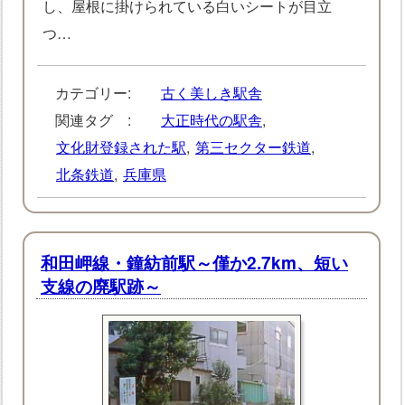
し、屋根に掛けられている白いシートが目立
つ…
カテゴリー:
古く美しき駅舎
関連タグ :
大正時代の駅舎
,
文化財登録された駅
,
第三セクター鉄道
,
北条鉄道
,
兵庫県
和田岬線・鐘紡前駅～僅か2.7km、短い
支線の廃駅跡～