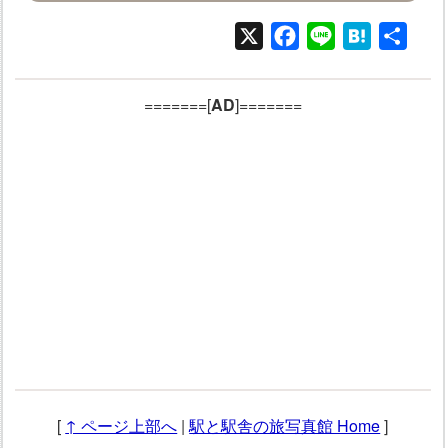
X
Facebook
Line
Hatena
共
有
=======[
AD
]=======
[
↑ ページ上部へ
|
駅と駅舎の旅写真館 Home
]