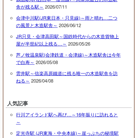
舎が残る駅～
2026/07/11
会津中川駅(JR東日本・只見線)～雨と晴れ…二つ
の風景と木造駅舎～
2026/06/12
JR只見・会津高田駅～国鉄時代からの木造貨物上
屋が半世紀以上残る…～
2026/05/26
芦ノ牧温泉駅(会津鉄道・会津線)～木造駅舎は今年
で白寿～
2026/05/08
雲井駅～信楽高原鐵道に残る唯一の木造駅舎を訪
ねる～
2026/04/08
人気記事
行川アイランド駅へ再び…～16年振りに訪れると
～
定光寺駅 (JR東海・中央本線)～崖っぷちの秘境駅