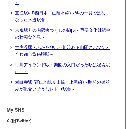
～
直江駅(JR西日本・山陰本線)～駅の一員ではなく
なった木造駅舎～
東京駅丸の内駅舎づくしの旅[5]～重要文化財駅舎
の壮麗な外観～
古虎渓駅へふたたび…～川流れる山間にポツンと
佇む都市型秘境駅～
行川アイランド駅～楽園の入口だった駅は秘境駅
に…～
岩峅寺駅 (富山地鉄立山線・上滝線)～昭和の街並
みが似合いそうなレトロ駅舎～
My SNS
X (旧Twitter)