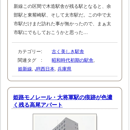
新線この区間で木造駅舎が残る駅となると、余
部駅と東觜崎駅、そして太市駅だ。この中で太
市駅だけまだ訪れた事が無かったので、まぁ太
市駅にでもしておこうかと思った…
カテゴリー:
古く美しき駅舎
関連タグ :
昭和時代初期の駅舎
,
姫新線
,
JR西日本
,
兵庫県
姫路モノレール・大将軍駅の痕跡が色濃
く残る高尾アパート