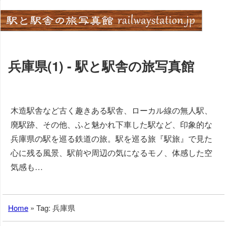
Skip
to
content
兵庫県(1) - 駅と駅舎の旅写真館
木造駅舎など古く趣きある駅舎、ローカル線の無人駅、
廃駅跡、その他、ふと魅かれ下車した駅など、印象的な
兵庫県の駅を巡る鉄道の旅。駅を巡る旅『駅旅』で見た
心に残る風景、駅前や周辺の気になるモノ、体感した空
気感も…
Home
»
Tag: 兵庫県