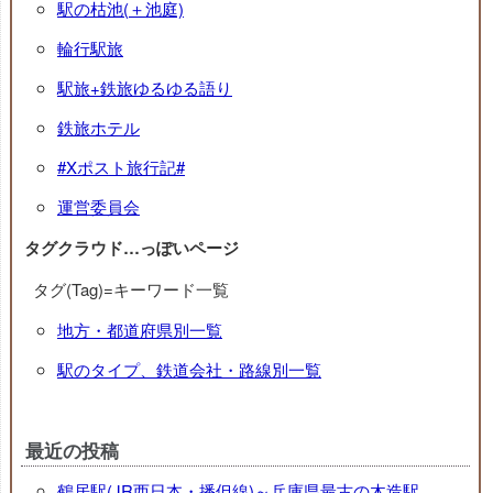
駅の枯池(＋池庭)
輪行駅旅
駅旅+鉄旅ゆるゆる語り
鉄旅ホテル
#Xポスト旅行記#
運営委員会
タグクラウド…っぽいページ
タグ(Tag)=キーワード一覧
地方・都道府県別一覧
駅のタイプ、鉄道会社・路線別一覧
最近の投稿
鶴居駅(JR西日本・播但線)～兵庫県最古の木造駅