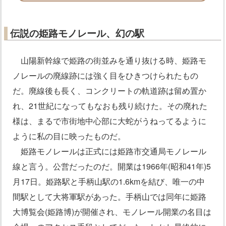
伝説の姫路モノレール、幻の駅
山陽新幹線で姫路の街並みを通り抜ける時、姫路モ
ノレールの廃線跡には強く目をひきつけられたもの
だ。廃線後も長く、コンクリートの軌道跡は留め置か
れ、21世紀になってもなおも残り続けた。その廃れた
様は、まるで市街地中心部に大蛇がうねってるように
ように私の目に映ったものだ。
姫路モノレールは正式には姫路市交通局モノレール
線と言う。公営だったのだ。開業は1966年(昭和41年)5
月17日。姫路駅と手柄山駅の1.6kmを結び、唯一の中
間駅として大将軍駅があった。手柄山では同年に姫路
大博覧会(姫路博)が開催され、モノレール開業の名目は