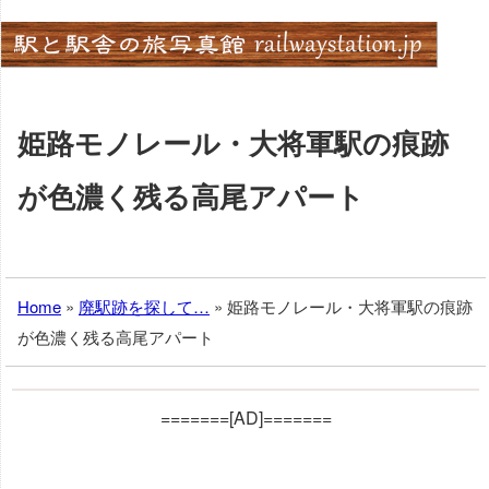
Skip
to
content
姫路モノレール・大将軍駅の痕跡
が色濃く残る高尾アパート
Home
»
廃駅跡を探して…
»
姫路モノレール・大将軍駅の痕跡
が色濃く残る高尾アパート
=======[AD]=======