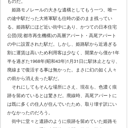
ものだ。
姫路モノレールの大きな遺構としてもう一つ、唯一
の途中駅だった大将軍駅も往時の姿のまま残ってい
る。姫路駅にほど近い街中にあり、かつての日本住宅
公団(現:都市再生機構)の高層アパート・高尾アパート
の中に設置された駅だ。しかし、姫路駅から近過ぎる
割に運賃は高いため利用客は少なく、開業から僅か1年
半を過ぎた1968年(昭和43年)1月31日に駅休止となり、
廃線まで復活する事は無かった。まさに幻の如く人々
の前から消え去った駅だ。
それにしてもそんな場所にさえ、現在も、色濃く痕
跡を留めているとは驚きだ。廃線時、高尾アパートに
は既に多くの住人が住んでいたため、取り壊す訳にい
かなかったのだろう。
街中に堂々と遺跡のように痕跡を留めていた姫路モ