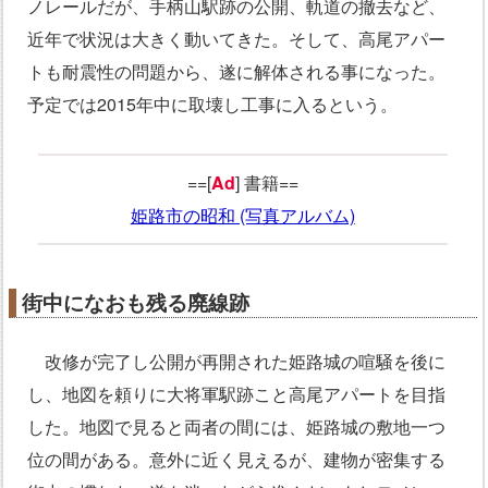
ノレールだが、手柄山駅跡の公開、軌道の撤去など、
近年で状況は大きく動いてきた。そして、高尾アパー
トも耐震性の問題から、遂に解体される事になった。
予定では2015年中に取壊し工事に入るという。
==[
Ad
] 書籍==
姫路市の昭和 (写真アルバム)
街中になおも残る廃線跡
改修が完了し公開が再開された姫路城の喧騒を後に
し、地図を頼りに大将軍駅跡こと高尾アパートを目指
した。地図で見ると両者の間には、姫路城の敷地一つ
位の間がある。意外に近く見えるが、建物が密集する