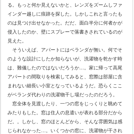
る。もっと何か見えないかと、レンズをズームしファ
インダー越しに痕跡を探した。しかしこれと言ったも
のは見つけ出せなかった。だだ、面白半分に何者かが
侵入したのか、壁にスプレーで落書きされているのが
見えた。
そういえば、アパートにはベランダが無い。何でそ
のような設計にしたか知らないが、洗濯物を乾かす時
は、難儀したのではないだろうか…。家に帰って高尾
アパートの間取りを検索してみると、窓際は部屋に含
まれない細長い小室となっているようだ。恐らくここ
がベランダ代わりの洗濯物干し場だったのだろう。
窓全体を見渡したり、一つの窓をじっくりと眺めて
みたりもした。窓は住人の息遣いが表れる部分だから
だ。。しかし、窓のほとんどから、そんな雰囲気は感
じられなかった…。いくつかの窓に、洗濯物が干され