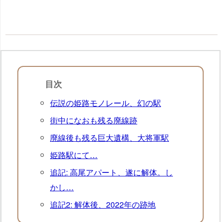
目次
伝説の姫路モノレール、幻の駅
街中になおも残る廃線跡
廃線後も残る巨大遺構、大将軍駅
姫路駅にて…
追記: 高尾アパート、遂に解体。し
かし…
追記2: 解体後、2022年の跡地