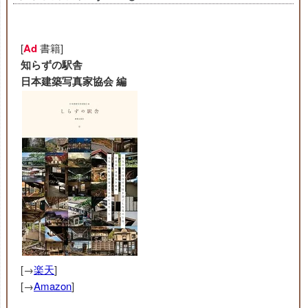
[
Ad
書籍]
知らずの駅舎
日本建築写真家協会 編
[→
楽天
]
[→
Amazon
]