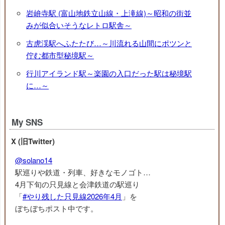
岩峅寺駅 (富山地鉄立山線・上滝線)～昭和の街並
みが似合いそうなレトロ駅舎～
古虎渓駅へふたたび…～川流れる山間にポツンと
佇む都市型秘境駅～
行川アイランド駅～楽園の入口だった駅は秘境駅
に…～
My SNS
X (旧Twitter)
@solano14
駅巡りや鉄道・列車、好きなモノゴト…
4月下旬の只見線と会津鉄道の駅巡り
「
#やり残した只見線2026年4月
」を
ぼちぼちポスト中です。