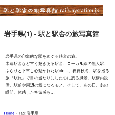
Skip
to
content
岩手県(1) - 駅と駅舎の旅写真館
岩手県の印象的な駅をめぐる鉄道の旅。
木造駅舎など古く趣きある駅舎、ローカル線の無人駅、
ふらりと下車し心魅かれた駅etc…。春夏秋冬、駅を巡る
旅『駅旅』で目の当たりにした心に残る風景。駅構内設
備、駅前や周辺の気になるモノ、そして、あの日、あの
瞬間、体感した空気感も…
Home
»
Tag: 岩手県