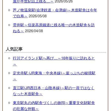
屋が半世紀以上残る…～
2026/05/26
芦ノ牧温泉駅(会津鉄道・会津線)～木造駅舎は今年
で白寿～
2026/05/08
雲井駅～信楽高原鐵道に残る唯一の木造駅舎を訪
ねる～
2026/04/08
人気記事
行川アイランド駅へ再び…～16年振りに訪れると
～
定光寺駅 (JR東海・中央本線)～崖っぷちの秘境駅
～
直江駅(JR西日本・山陰本線)～駅の一員ではなく
なった木造駅舎～
東京駅丸の内駅舎づくしの旅[5]～重要文化財駅舎
の壮麗な外観～