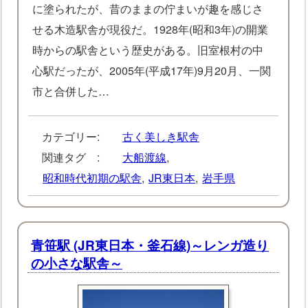
に塗られたが、昔のままの佇まいが趣を感じさ
せる木造駅舎が現役だ。1928年(昭和3年)の開業
時からの駅舎という歴史がある。旧室根村の中
心駅だったが、2005年(平成17年)9月20月、一関
市と合併した…
カテゴリー:
古く美しき駅舎
関連タグ :
大船渡線
,
昭和時代初期の駅舎
,
JR東日本
,
岩手県
青笹駅 (JR東日本・釜石線)～レンガ造り
の小さな駅舎～