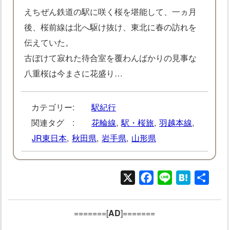
えちぜん鉄道の駅に咲く桜を堪能して、一ヵ月
後、桜前線は北へ駆け抜け、東北に春の訪れを
伝えていた。
古ぼけて寂れた待合室を覆わんばかりの見事な
八重桜は今まさに花盛り…
カテゴリー:
駅紀行
関連タグ :
花輪線
,
駅・桜旅
,
羽越本線
,
JR東日本
,
秋田県
,
岩手県
,
山形県
X
Facebook
Line
Hatena
共
有
=======[
AD
]=======