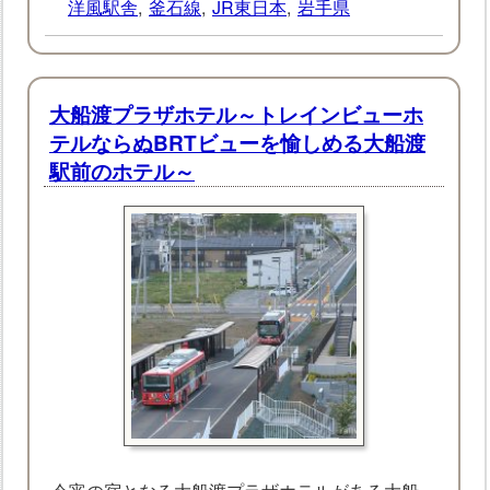
洋風駅舎
,
釜石線
,
JR東日本
,
岩手県
大船渡プラザホテル～トレインビューホ
テルならぬBRTビューを愉しめる大船渡
駅前のホテル～