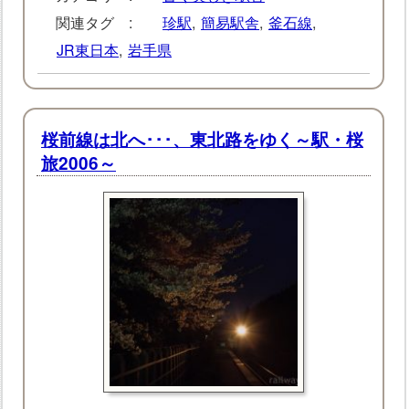
関連タグ :
珍駅
,
簡易駅舎
,
釜石線
,
JR東日本
,
岩手県
桜前線は北へ･･･、東北路をゆく～駅・桜
旅2006～