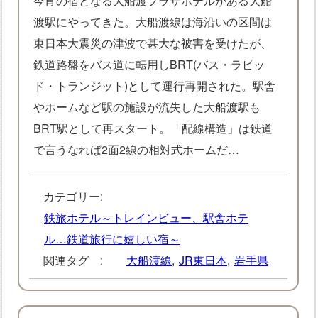
今宵の宿となる大船渡プラザホテルがある大船
渡駅にやってきた。大船渡線は海沿いの区間は
東日本大震災の津波で甚大な被害を受けたが、
鉄道路盤をバス道に転用しBRT(バス・ラピッ
ド・トランジット)として運行再開された。駅舎
やホームなど駅の施設が流失した大船渡駅も
BRT駅として再スタート。「配線構造」は鉄道
で言うなれば2面2線の相対式ホームだ…
カテゴリー:
鉄旅ホテル～トレインビュー、駅舎ホテ
ル…鉄道旅行に嬉しい宿～
関連タグ :
大船渡線
,
JR東日本
,
岩手県