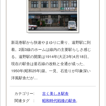
新花巻駅から快速やまゆりに乗り、遠野駅に到
着。2面3線のホームは線内の主要駅らしさ感じ
る。遠野駅の開業は1914年(大正3年)4月18日。
現在の駅舎は釜石線の改軌と全通が成った、
1950年(昭和25年)築。一見、石造りが印象深い
洋風駅舎だが…
カテゴリー:
古く美しき駅舎
関連タグ :
昭和時代戦後の駅舎
,