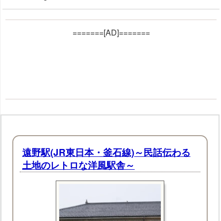
=======[AD]=======
遠野駅(JR東日本・釜石線)～民話伝わる
土地のレトロな洋風駅舎～