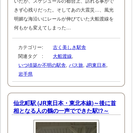
いたが、スケジュールの都合上、訪れる事がで
きず心残りだった。そしてあの大震災…、風光
明媚な海沿いにレールが伸びていた大船渡線を
何もかも変えてしまった…
カテゴリー:
古く美しき駅舎
関連タグ :
大船渡線
,
いつ頃築か不明の駅舎
,
バス旅
,
JR東日本
,
岩手県
仙北町駅 (JR東日本・東北本線)～後に首
相となる人の鶴の一声でできた駅!?～