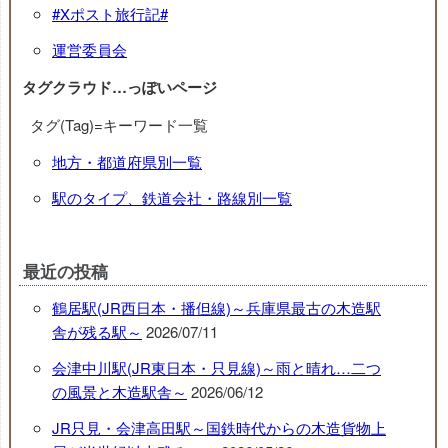
#Xポスト旅行記#
運営委員会
タグクラウド…っぽいページ
タグ(Tag)=キーワード一覧
地方・都道府県別一覧
駅のタイプ、鉄道会社・路線別一覧
最近の投稿
鶴居駅(JR西日本・播但線)～兵庫県最古の木造駅
舎が残る駅～
2026/07/11
会津中川駅(JR東日本・只見線)～雨と晴れ…二つ
の風景と木造駅舎～
2026/06/12
JR只見・会津高田駅～国鉄時代からの木造貨物上