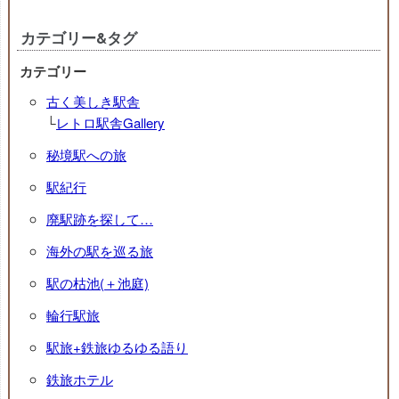
カテゴリー&タグ
カテゴリー
古く美しき駅舎
└
レトロ駅舎Gallery
秘境駅への旅
駅紀行
廃駅跡を探して…
海外の駅を巡る旅
駅の枯池(＋池庭)
輪行駅旅
駅旅+鉄旅ゆるゆる語り
鉄旅ホテル