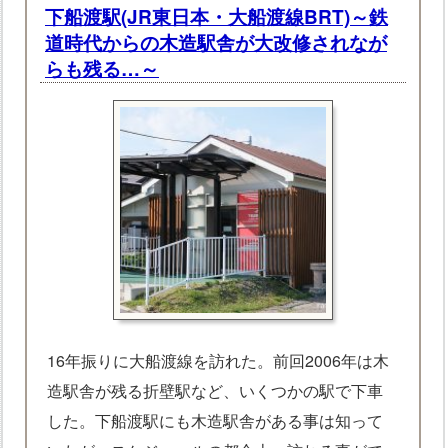
下船渡駅(JR東日本・大船渡線BRT)～鉄
道時代からの木造駅舎が大改修されなが
らも残る…～
16年振りに大船渡線を訪れた。前回2006年は木
造駅舎が残る折壁駅など、いくつかの駅で下車
した。下船渡駅にも木造駅舎がある事は知って