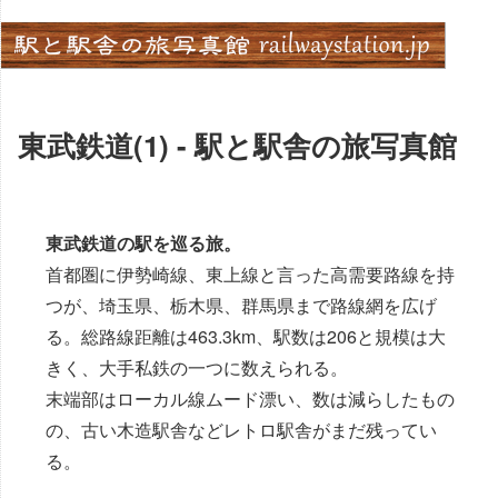
Skip
to
content
東武鉄道(1) - 駅と駅舎の旅写真館
東武鉄道の駅を巡る旅。
首都圏に伊勢崎線、東上線と言った高需要路線を持
つが、埼玉県、栃木県、群馬県まで路線網を広げ
る。総路線距離は463.3km、駅数は206と規模は大
きく、大手私鉄の一つに数えられる。
末端部はローカル線ムード漂い、数は減らしたもの
の、古い木造駅舎などレトロ駅舎がまだ残ってい
る。