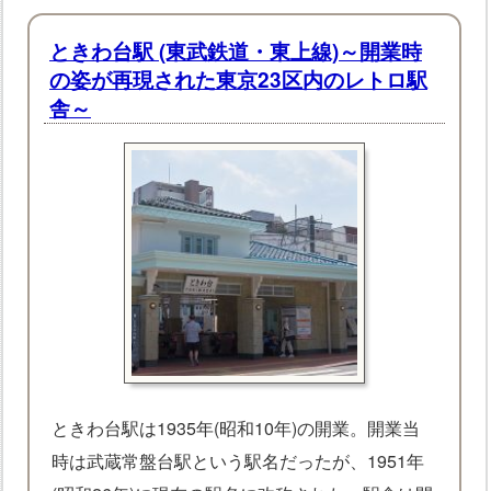
ときわ台駅 (東武鉄道・東上線)～開業時
の姿が再現された東京23区内のレトロ駅
舎～
ときわ台駅は1935年(昭和10年)の開業。開業当
時は武蔵常盤台駅という駅名だったが、1951年