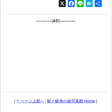
X
Facebook
Line
Hatena
共
有
=======[
AD
]=======
[
↑ ページ上部へ
|
駅と駅舎の旅写真館 Home
]