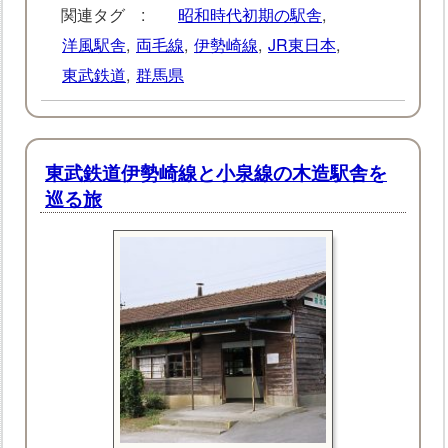
関連タグ :
昭和時代初期の駅舎
,
洋風駅舎
,
両毛線
,
伊勢崎線
,
JR東日本
,
東武鉄道
,
群馬県
東武鉄道伊勢崎線と小泉線の木造駅舎を
巡る旅