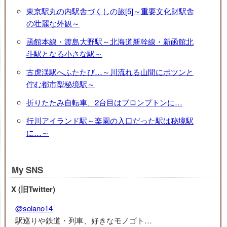
東京駅丸の内駅舎づくしの旅[5]～重要文化財駅舎
の壮麗な外観～
函館本線・渡島大野駅～北海道新幹線・新函館北
斗駅となる小さな駅～
古虎渓駅へふたたび…～川流れる山間にポツンと
佇む都市型秘境駅～
折りたたみ自転車、2台目はブロンプトンに…
行川アイランド駅～楽園の入口だった駅は秘境駅
に…～
My SNS
X (旧Twitter)
@solano14
駅巡りや鉄道・列車、好きなモノゴト…