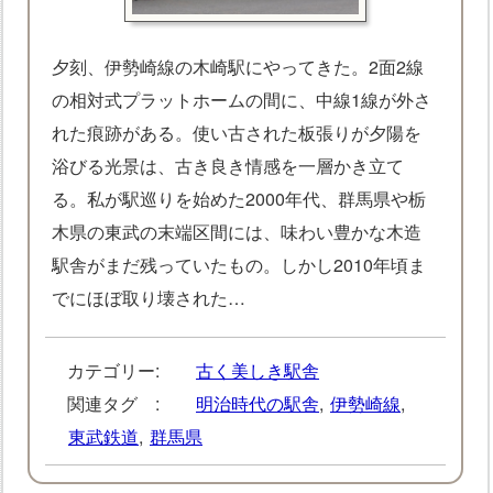
夕刻、伊勢崎線の木崎駅にやってきた。2面2線
の相対式プラットホームの間に、中線1線が外さ
れた痕跡がある。使い古された板張りが夕陽を
浴びる光景は、古き良き情感を一層かき立て
る。私が駅巡りを始めた2000年代、群馬県や栃
木県の東武の末端区間には、味わい豊かな木造
駅舎がまだ残っていたもの。しかし2010年頃ま
でにほぼ取り壊された…
カテゴリー:
古く美しき駅舎
関連タグ :
明治時代の駅舎
,
伊勢崎線
,
東武鉄道
,
群馬県