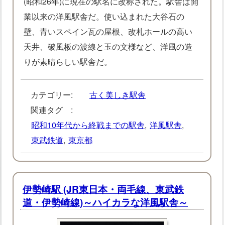
(昭和26年)に現在の駅名に改称された。駅舎は開
業以来の洋風駅舎だ。使い込まれた大谷石の
壁、青いスペイン瓦の屋根、改札ホールの高い
天井、破風板の波線と玉の文様など、洋風の造
りが素晴らしい駅舎だ。
カテゴリー:
古く美しき駅舎
関連タグ :
昭和10年代から終戦までの駅舎
,
洋風駅舎
,
東武鉄道
,
東京都
伊勢崎駅 (JR東日本・両毛線、東武鉄
道・伊勢崎線)～ハイカラな洋風駅舎～