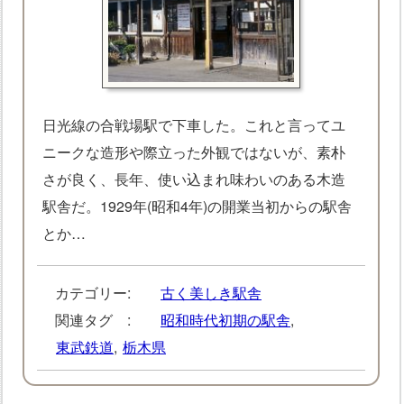
日光線の合戦場駅で下車した。これと言ってユ
ニークな造形や際立った外観ではないが、素朴
さが良く、長年、使い込まれ味わいのある木造
駅舎だ。1929年(昭和4年)の開業当初からの駅舎
とか…
カテゴリー:
古く美しき駅舎
関連タグ :
昭和時代初期の駅舎
,
東武鉄道
,
栃木県