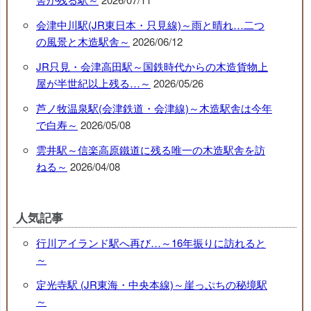
会津中川駅(JR東日本・只見線)～雨と晴れ…二つ
の風景と木造駅舎～
2026/06/12
JR只見・会津高田駅～国鉄時代からの木造貨物上
屋が半世紀以上残る…～
2026/05/26
芦ノ牧温泉駅(会津鉄道・会津線)～木造駅舎は今年
で白寿～
2026/05/08
雲井駅～信楽高原鐵道に残る唯一の木造駅舎を訪
ねる～
2026/04/08
人気記事
行川アイランド駅へ再び…～16年振りに訪れると
～
定光寺駅 (JR東海・中央本線)～崖っぷちの秘境駅
～