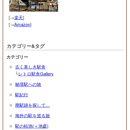
[→
楽天
]
[→
Amazon
]
カテゴリー&タグ
カテゴリー
古く美しき駅舎
└
レトロ駅舎Gallery
秘境駅への旅
駅紀行
廃駅跡を探して…
海外の駅を巡る旅
駅の枯池(＋池庭)