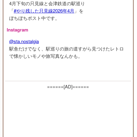
4月下旬の只見線と会津鉄道の駅巡り
「
#やり残した只見線2026年4月
」を
ぼちぼちポスト中です。
Instagram
@sta.nostalgia
駅舎だけでなく、駅巡りの旅の道すがら見つけたレトロ
で懐かしいモノや旅写真なんかも。
======[AD]======