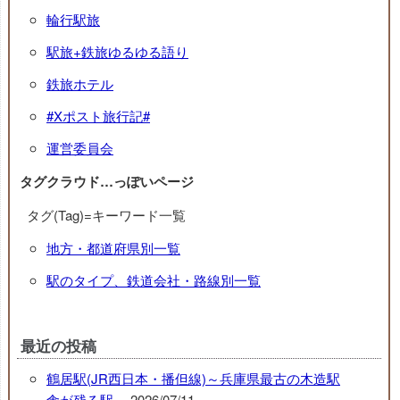
輪行駅旅
駅旅+鉄旅ゆるゆる語り
鉄旅ホテル
#Xポスト旅行記#
運営委員会
タグクラウド…っぽいページ
タグ(Tag)=キーワード一覧
地方・都道府県別一覧
駅のタイプ、鉄道会社・路線別一覧
最近の投稿
鶴居駅(JR西日本・播但線)～兵庫県最古の木造駅
舎が残る駅～
2026/07/11