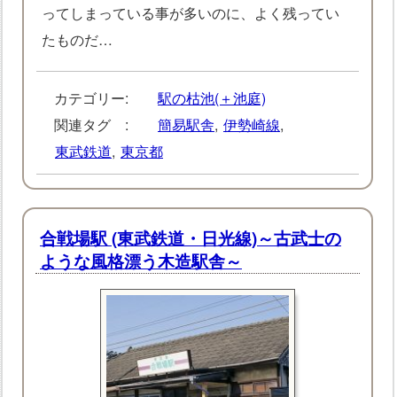
ってしまっている事が多いのに、よく残ってい
たものだ…
カテゴリー:
駅の枯池(＋池庭)
関連タグ :
簡易駅舎
,
伊勢崎線
,
東武鉄道
,
東京都
合戦場駅 (東武鉄道・日光線)～古武士の
ような風格漂う木造駅舎～