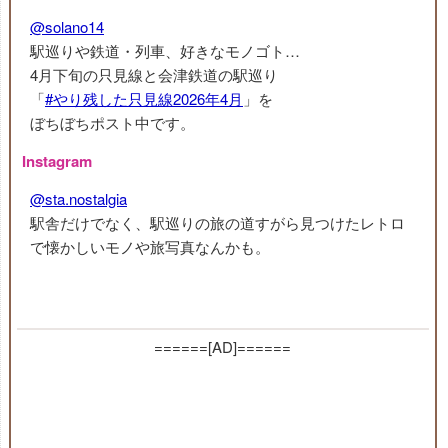
@solano14
駅巡りや鉄道・列車、好きなモノゴト…
4月下旬の只見線と会津鉄道の駅巡り
「
#やり残した只見線2026年4月
」を
ぼちぼちポスト中です。
Instagram
@sta.nostalgia
駅舎だけでなく、駅巡りの旅の道すがら見つけたレトロ
で懐かしいモノや旅写真なんかも。
======[AD]======