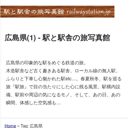
Skip
to
content
広島県(1) - 駅と駅舎の旅写真館
広島県の印象的な駅をめぐる鉄道の旅。
木造駅舎など古く趣きある駅舎、ローカル線の無人駅、
ふらりと下車し心魅かれた駅etc…。春夏秋冬、駅を巡る
旅『駅旅』で目の当たりにした心に残る風景。駅構内設
備、駅前や周辺の気になるモノ、そして、あの日、あの
瞬間、体感した空気感も…
Home
»
Tag: 広島県