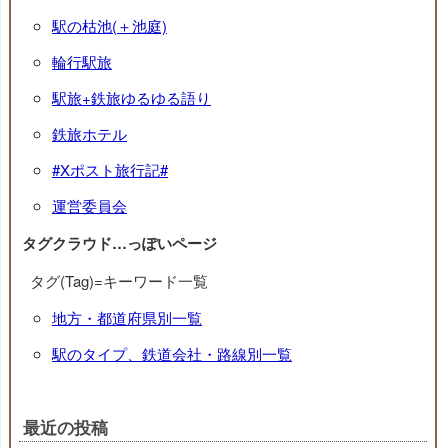
駅の枯池(＋池庭)
輪行駅旅
駅旅+鉄旅ゆるゆる語り
鉄旅ホテル
#Xポスト旅行記#
運営委員会
タグクラウド…っぽいページ
タグ(Tag)=キーワード一覧
地方・都道府県別一覧
駅のタイプ、鉄道会社・路線別一覧
最近の投稿