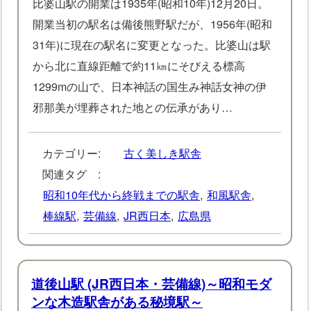
比婆山駅の開業は1935年(昭和10年)12月20日。
開業当初の駅名は備後熊野駅だが、1956年(昭和
31年)に現在の駅名に変更となった。比婆山は駅
から北に直線距離で約11㎞にそびえる標高
1299mの山で、日本神話の国生み神話女神の伊
邪那美が埋葬された地との伝承があり…
カテゴリー:
古く美しき駅舎
関連タグ :
昭和10年代から終戦までの駅舎
,
和風駅舎
,
棒線駅
,
芸備線
,
JR西日本
,
広島県
道後山駅 (JR西日本・芸備線)～昭和モダ
ンな木造駅舎がある秘境駅～