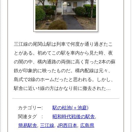
三江線の尾関山駅は列車で何度か通り過ぎたこ
とがある。初めてこの駅を車内から見た時、夜
の闇の中、構内通路の両側に高く育った2本の蘇
鉄が印象的に映ったものだ。構内配線は元々、
島式で2線のホームだったと思われる。しかし、
駅舎に近い1線の方はかなり前に撤去された…
カテゴリー:
駅の枯池(＋池庭)
関連タグ :
昭和時代戦後の駅舎
,
簡易駅舎
,
三江線
,
JR西日本
,
広島県