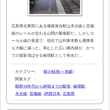
広島県北東部にある備後落合駅は木次線と芸備
線のレールが交わる山間の要衝駅だ。しかしロ
ーカル線の衰退で、現在では列車本数も乗降客
も大幅に減った。草むした広い構内跡が、かつ
ての面影偲ばせる秘境駅として有名だ…
カテゴリー:
駅の枯池(＋池庭)
関連タグ :
昭和10年代から終戦までの駅舎
,
秘境駅
,
木次線
,
芸備線
,
JR西日本
,
広島県