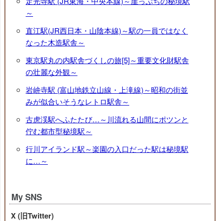
定光寺駅 (JR東海・中央本線)～崖っぷちの秘境駅
～
直江駅(JR西日本・山陰本線)～駅の一員ではなく
なった木造駅舎～
東京駅丸の内駅舎づくしの旅[5]～重要文化財駅舎
の壮麗な外観～
岩峅寺駅 (富山地鉄立山線・上滝線)～昭和の街並
みが似合いそうなレトロ駅舎～
古虎渓駅へふたたび…～川流れる山間にポツンと
佇む都市型秘境駅～
行川アイランド駅～楽園の入口だった駅は秘境駅
に…～
My SNS
X (旧Twitter)