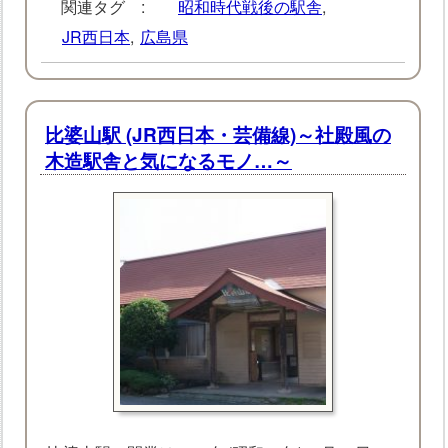
関連タグ :
昭和時代戦後の駅舎
,
JR西日本
,
広島県
比婆山駅 (JR西日本・芸備線)～社殿風の
木造駅舎と気になるモノ…～