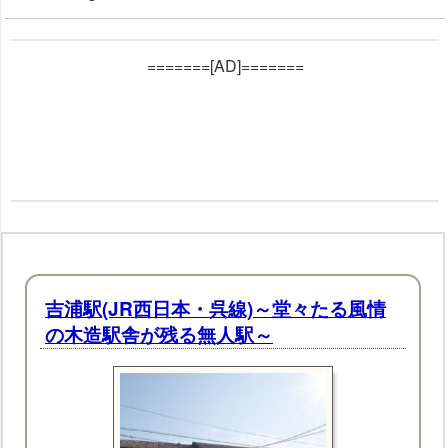
=======[AD]=======
吉浦駅(JR西日本・呉線)～堂々たる風情
の木造駅舎が残る無人駅～