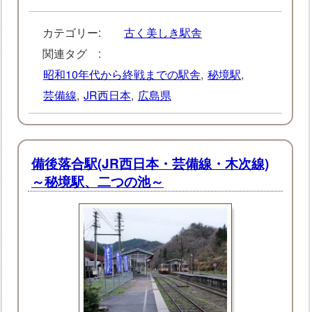
カテゴリー:
古く美しき駅舎
関連タグ :
昭和10年代から終戦までの駅舎
,
秘境駅
,
芸備線
,
JR西日本
,
広島県
備後落合駅(JR西日本・芸備線・木次線)
～秘境駅、二つの池～