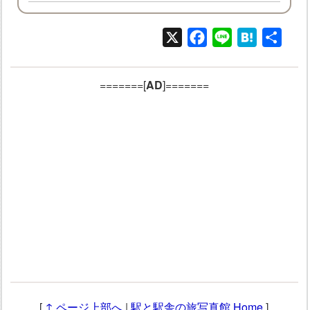
X
Facebook
Line
Hatena
共
有
=======[
AD
]=======
[
↑ ページ上部へ
|
駅と駅舎の旅写真館 Home
]