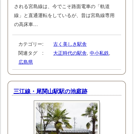
される宮島線は、今でこそ路面電車の「軌道
線」と直通運転をしているが、昔は宮島線専用
の高床車…
カテゴリー:
古く美しき駅舎
関連タグ :
大正時代の駅舎
,
中小私鉄
,
広島県
三江線・尾関山駅駅の池庭跡