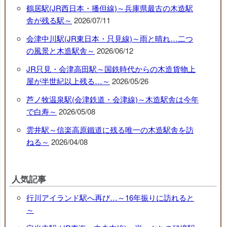
鶴居駅(JR西日本・播但線)～兵庫県最古の木造駅
舎が残る駅～
2026/07/11
会津中川駅(JR東日本・只見線)～雨と晴れ…二つ
の風景と木造駅舎～
2026/06/12
JR只見・会津高田駅～国鉄時代からの木造貨物上
屋が半世紀以上残る…～
2026/05/26
芦ノ牧温泉駅(会津鉄道・会津線)～木造駅舎は今年
で白寿～
2026/05/08
雲井駅～信楽高原鐵道に残る唯一の木造駅舎を訪
ねる～
2026/04/08
人気記事
行川アイランド駅へ再び…～16年振りに訪れると
～