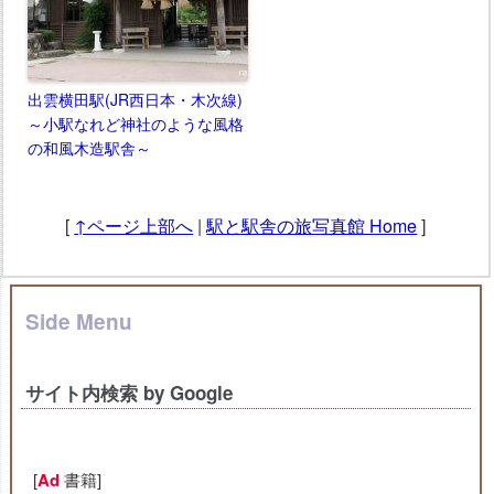
出雲横田駅(JR西日本・木次線)
～小駅なれど神社のような風格
の和風木造駅舎～
[
↑ページ上部へ
|
駅と駅舎の旅写真館 Home
]
Side Menu
サイト内検索 by Google
[
Ad
書籍]