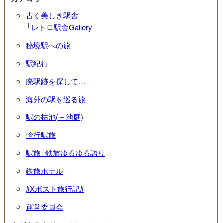
古く美しき駅舎
└
レトロ駅舎Gallery
秘境駅への旅
駅紀行
廃駅跡を探して…
海外の駅を巡る旅
駅の枯池(＋池庭)
輪行駅旅
駅旅+鉄旅ゆるゆる語り
鉄旅ホテル
#Xポスト旅行記#
運営委員会