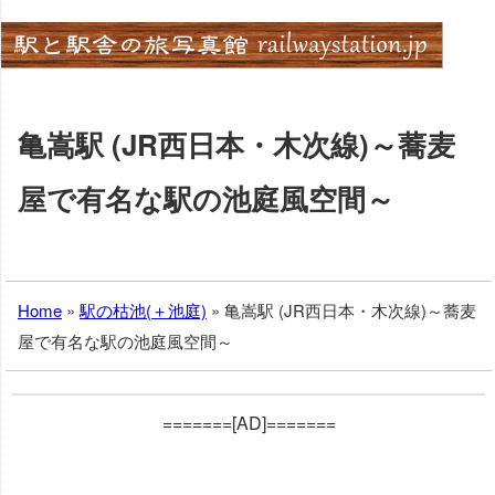
Skip
to
content
亀嵩駅 (JR西日本・木次線)～蕎麦
屋で有名な駅の池庭風空間～
Home
»
駅の枯池(＋池庭)
»
亀嵩駅 (JR西日本・木次線)～蕎麦
屋で有名な駅の池庭風空間～
=======[AD]=======