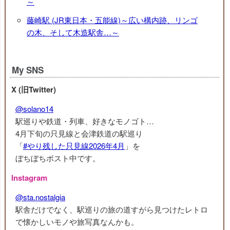
～
藤崎駅 (JR東日本・五能線)～広い構内跡、リンゴ
の木、そして木造駅舎…～
My SNS
X (旧Twitter)
@solano14
駅巡りや鉄道・列車、好きなモノゴト…
4月下旬の只見線と会津鉄道の駅巡り
「
#やり残した只見線2026年4月
」を
ぼちぼちポスト中です。
Instagram
@sta.nostalgia
駅舎だけでなく、駅巡りの旅の道すがら見つけたレトロ
で懐かしいモノや旅写真なんかも。