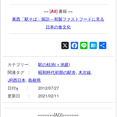
== [
Ad
] 書籍 ==
東西「駅そば」探訪 – 和製ファストフードに見る
日本の食文化
X
Facebook
Line
Hatena
共
有
カテゴリー:
駅の枯池(＋池庭)
関連タグ :
昭和時代初期の駅舎
,
木次線
,
JR西日本
,
島根県
日付
※
:
2012/07/27
更新日 :
2021/02/11
=======[AD]=======