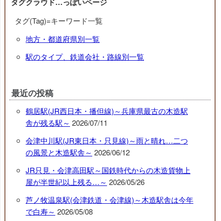
タグクラウド…っぽいページ
タグ(Tag)=キーワード一覧
地方・都道府県別一覧
駅のタイプ、鉄道会社・路線別一覧
最近の投稿
鶴居駅(JR西日本・播但線)～兵庫県最古の木造駅
舎が残る駅～
2026/07/11
会津中川駅(JR東日本・只見線)～雨と晴れ…二つ
の風景と木造駅舎～
2026/06/12
JR只見・会津高田駅～国鉄時代からの木造貨物上
屋が半世紀以上残る…～
2026/05/26
芦ノ牧温泉駅(会津鉄道・会津線)～木造駅舎は今年
で白寿～
2026/05/08