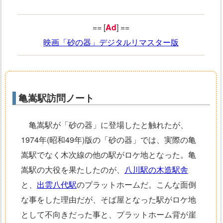
== [
Ad
] ==
映画「砂の器」デジタルリマスター版
亀嵩駅訪問ノート
亀嵩駅が「砂の器」に登場したと触れたが、
1974年(昭和49年)版の「砂の器」では、実際の亀
嵩駅でなく木次線の他の駅がロケ地となった。亀
嵩駅の大役を果たしたのが、
八川駅の木造駅舎
と、
出雲八代駅
のプラットホームだ。こんな面倒
な事をした理由だが、そば屋となった駅がロケ地
として不向きだった事と、プラットホーム背が崖