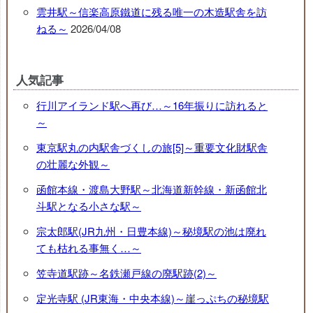
雲井駅～信楽高原鐵道に残る唯一の木造駅舎を訪
ねる～
2026/04/08
人気記事
行川アイランド駅へ再び…～16年振りに訪れると
～
東京駅丸の内駅舎づくしの旅[5]～重要文化財駅舎
の壮麗な外観～
函館本線・渡島大野駅～北海道新幹線・新函館北
斗駅となる小さな駅～
宗太郎駅(JR九州・日豊本線)～秘境駅の池は廃れ
ても枯れる事無く…～
笠寺道駅跡～名鉄瀬戸線の廃駅跡(2)～
定光寺駅 (JR東海・中央本線)～崖っぷちの秘境駅