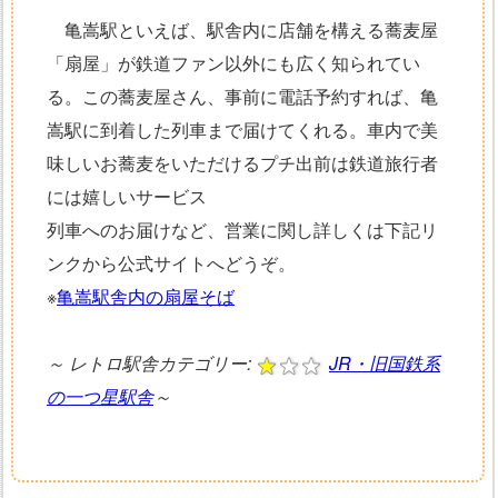
亀嵩駅といえば、駅舎内に店舗を構える蕎麦屋
「扇屋」が鉄道ファン以外にも広く知られてい
る。この蕎麦屋さん、事前に電話予約すれば、亀
嵩駅に到着した列車まで届けてくれる。車内で美
味しいお蕎麦をいただけるプチ出前は鉄道旅行者
には嬉しいサービス
列車へのお届けなど、営業に関し詳しくは下記リ
ンクから公式サイトへどうぞ。
※
亀嵩駅舎内の扇屋そば
～
レトロ駅舎カテゴリー:
JR・旧国鉄系
の一つ星駅舎
～