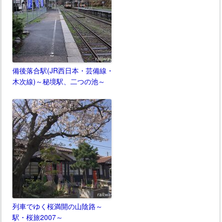
備後落合駅(JR西日本・芸備線・
木次線)～秘境駅、二つの池～
列車でゆく桜満開の山陰路～
駅・桜旅2007～