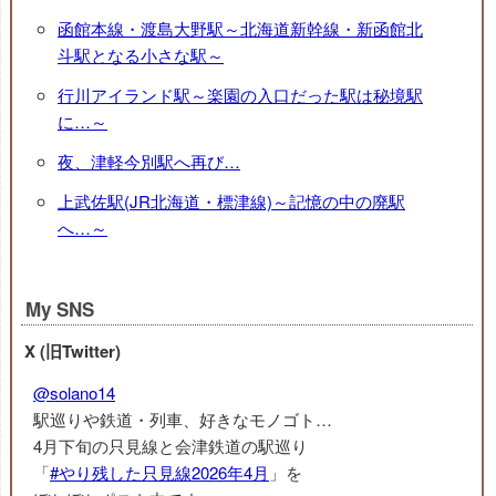
函館本線・渡島大野駅～北海道新幹線・新函館北
斗駅となる小さな駅～
行川アイランド駅～楽園の入口だった駅は秘境駅
に…～
夜、津軽今別駅へ再び…
上武佐駅(JR北海道・標津線)～記憶の中の廃駅
へ…～
My SNS
X (旧Twitter)
@solano14
駅巡りや鉄道・列車、好きなモノゴト…
4月下旬の只見線と会津鉄道の駅巡り
「
#やり残した只見線2026年4月
」を