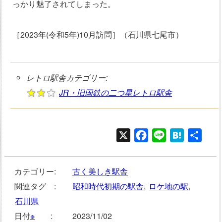
っかり魅了されてしまった。
［2023年(令和5年)10月訪問］（石川県七尾市）
レトロ駅舎カテゴリー:
JR・旧国鉄の二つ星レトロ駅舎
X
Facebook
Line
Hatena
共
有
カテゴリー:
古く美しき駅舎
関連タグ :
昭和時代初期の駅舎
,
ロケ地の駅
,
石川県
日付
※
:
2023/11/02