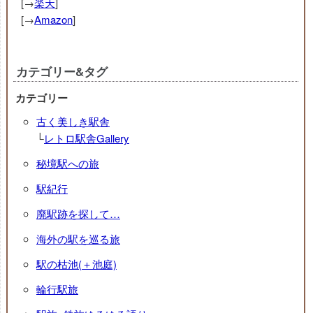
[→
楽天
]
[→
Amazon
]
カテゴリー&タグ
カテゴリー
古く美しき駅舎
└
レトロ駅舎Gallery
秘境駅への旅
駅紀行
廃駅跡を探して…
海外の駅を巡る旅
駅の枯池(＋池庭)
輪行駅旅