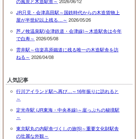
の風景と木造駅舎～
2026/06/12
JR只見・会津高田駅～国鉄時代からの木造貨物上
屋が半世紀以上残る…～
2026/05/26
芦ノ牧温泉駅(会津鉄道・会津線)～木造駅舎は今年
で白寿～
2026/05/08
雲井駅～信楽高原鐵道に残る唯一の木造駅舎を訪
ねる～
2026/04/08
人気記事
行川アイランド駅へ再び…～16年振りに訪れると
～
定光寺駅 (JR東海・中央本線)～崖っぷちの秘境駅
～
東京駅丸の内駅舎づくしの旅[5]～重要文化財駅舎
の壮麗な外観～