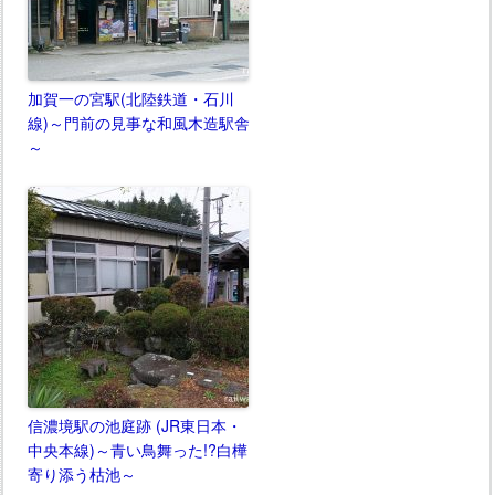
加賀一の宮駅(北陸鉄道・石川
線)～門前の見事な和風木造駅舎
～
信濃境駅の池庭跡 (JR東日本・
中央本線)～青い鳥舞った!?白樺
寄り添う枯池～