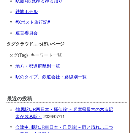
駅旅+鉄旅ゆるゆる語り
鉄旅ホテル
#Xポスト旅行記#
運営委員会
タグクラウド…っぽいページ
タグ(Tag)=キーワード一覧
地方・都道府県別一覧
駅のタイプ、鉄道会社・路線別一覧
最近の投稿
鶴居駅(JR西日本・播但線)～兵庫県最古の木造駅
舎が残る駅～
2026/07/11
会津中川駅(JR東日本・只見線)～雨と晴れ…二つ