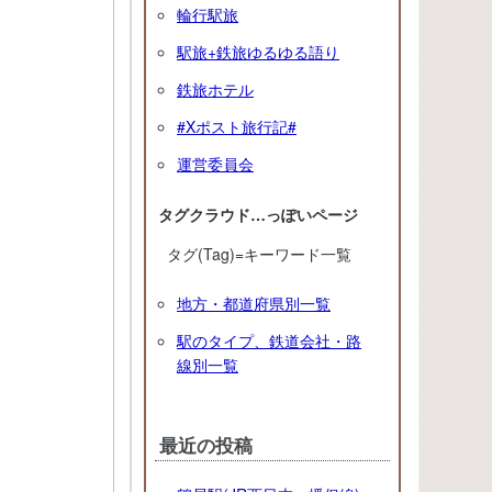
輪行駅旅
駅旅+鉄旅ゆるゆる語り
鉄旅ホテル
#Xポスト旅行記#
運営委員会
タグクラウド…っぽいページ
タグ(Tag)=キーワード一覧
地方・都道府県別一覧
駅のタイプ、鉄道会社・路
線別一覧
最近の投稿