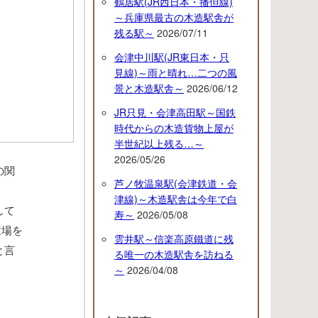
鶴居駅(JR西日本・播但線)
～兵庫県最古の木造駅舎が
残る駅～
2026/07/11
会津中川駅(JR東日本・只
見線)～雨と晴れ…二つの風
景と木造駅舎～
2026/06/12
JR只見・会津高田駅～国鉄
時代からの木造貨物上屋が
半世紀以上残る…～
2026/05/26
の関
芦ノ牧温泉駅(会津鉄道・会
津線)～木造駅舎は今年で白
して
寿～
2026/05/08
置場を
雲井駅～信楽高原鐵道に残
と言
る唯一の木造駅舎を訪ねる
～
2026/04/08