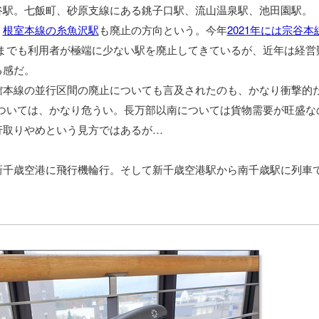
谷駅。七飯町、砂原支線にある銚子口駅、流山温泉駅、池田園駅。
、
根室本線の糸魚沢駅
も廃止の方向という。今年
2021年には宗谷本
れまでも利用者が極端に少ない駅を廃止してきているが、近年は経営
る感だ。
本線の並行区間の廃止についても言及されたのも、かなり衝撃的
ついては、かなり危うい。長万部以南については貨物需要が旺盛な
行取りやめという見方ではあるが…
千歳空港に飛行機輪行。そして新千歳空港駅から南千歳駅に列車