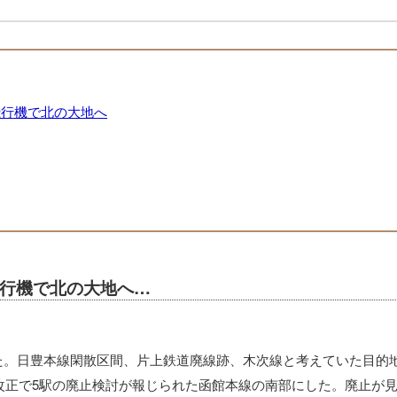
飛行機で北の大地へ
飛行機で北の大地へ…
た。日豊本線閑散区間、片上鉄道廃線跡、木次線と考えていた目的
ヤ改正で5駅の廃止検討が報じられた函館本線の南部にした。廃止が