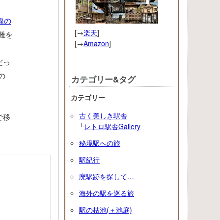
線の
[→
楽天
]
難を
[→
Amazon
]
だっ
の
カテゴリー&タグ
カテゴリー
古く美しき駅舎
で移
└
レトロ駅舎Gallery
秘境駅への旅
駅紀行
廃駅跡を探して…
海外の駅を巡る旅
駅の枯池(＋池庭)