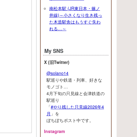
南松本駅 (JR東日本・篠ノ
井線)～小さくなり生き残っ
た木造駅舎はもうすぐ失わ
れる…～
My SNS
X (旧Twitter)
@solano14
駅巡りや鉄道・列車、好きな
モノゴト…
4月下旬の只見線と会津鉄道の
駅巡り
「
#やり残した只見線2026年4
月
」を
ぼちぼちポスト中です。
Instagram