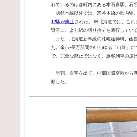
れているのは森町内にある本石倉駅、石
函館本線以外では、宗谷本線の歌内駅
12駅が廃止
された。JR北海道では、こ
背景に、より駅の切り捨てを断行してい
また、北海道新幹線の札幌延伸時、函館
た。余市‐長万部間のいわゆる「山線」に
で、完全な廃止ではなく、旅客列車の運
早朝、自宅を出て、中部国際空港から新
動した。