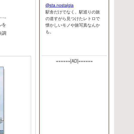
@sta.nostalgia
駅舎だけでなく、駅巡りの旅
…。
の道すがら見つけたレトロで
ルを
懐かしいモノや旅写真なんか
も。
快調
======[AD]======