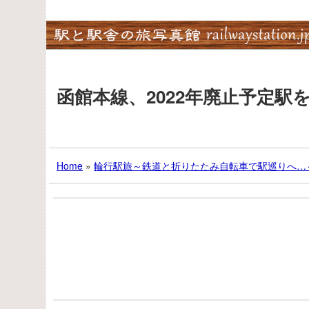
Skip
to
content
函館本線、2022年廃止予定駅
Home
»
輪行駅旅～鉄道と折りたたみ自転車で駅巡りへ…