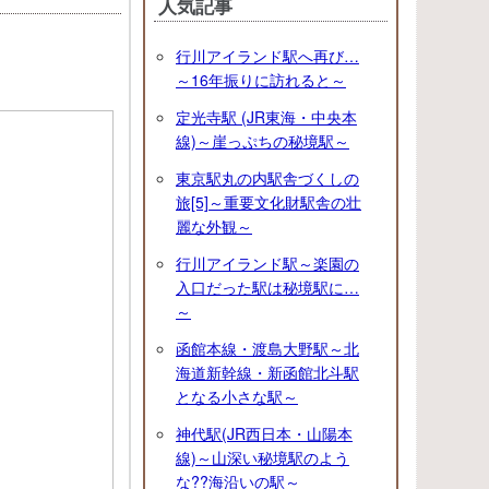
人気記事
行川アイランド駅へ再び…
～16年振りに訪れると～
定光寺駅 (JR東海・中央本
線)～崖っぷちの秘境駅～
東京駅丸の内駅舎づくしの
旅[5]～重要文化財駅舎の壮
麗な外観～
行川アイランド駅～楽園の
入口だった駅は秘境駅に…
～
函館本線・渡島大野駅～北
海道新幹線・新函館北斗駅
となる小さな駅～
神代駅(JR西日本・山陽本
線)～山深い秘境駅のよう
な??海沿いの駅～