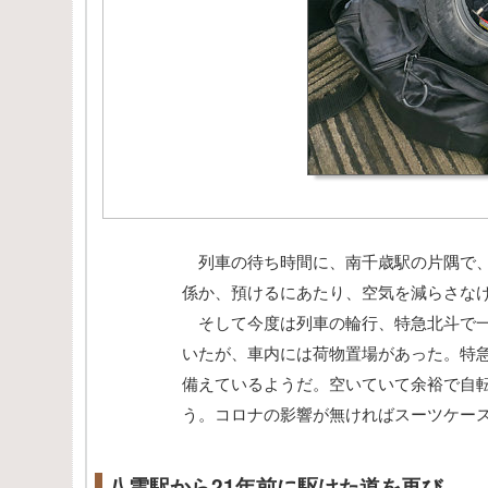
列車の待ち時間に、南千歳駅の片隅で、
係か、預けるにあたり、空気を減らさな
そして今度は列車の輪行、特急北斗で一
いたが、車内には荷物置場があった。特急
備えているようだ。空いていて余裕で自
う。コロナの影響が無ければスーツケー
八雲駅から21年前に駆けた道を再び