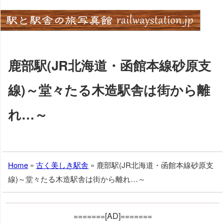
Skip
to
content
鹿部駅(JR北海道・函館本線砂原支
線)～堂々たる木造駅舎は街から離
れ…～
Home
»
古く美しき駅舎
»
鹿部駅(JR北海道・函館本線砂原支
線)～堂々たる木造駅舎は街から離れ…～
=======[AD]=======