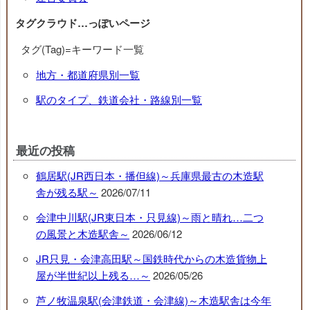
タグクラウド…っぽいページ
タグ(Tag)=キーワード一覧
地方・都道府県別一覧
駅のタイプ、鉄道会社・路線別一覧
最近の投稿
鶴居駅(JR西日本・播但線)～兵庫県最古の木造駅
舎が残る駅～
2026/07/11
会津中川駅(JR東日本・只見線)～雨と晴れ…二つ
の風景と木造駅舎～
2026/06/12
JR只見・会津高田駅～国鉄時代からの木造貨物上
屋が半世紀以上残る…～
2026/05/26
芦ノ牧温泉駅(会津鉄道・会津線)～木造駅舎は今年