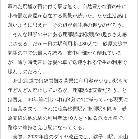
寂れた廃墟が目に付く事は無く、自然豊かな森の中に
小奇麗な家屋が点在する風景が続いた。ただ生活感は
薄いように思えた。その辺が別荘地の趣なのだろう。
そんな風景の中にある鹿部駅は秘境駅の趣きさえ感
じさせる。だが一日の駅利用者は80人で、砂原支線中
間駅の中では最大を誇る。市中心部から離れている
が、通学時間帯には親の車で送迎される学生の利用で
賑わうのだろう。
JR北海道では経営難を背景に利用客が少ない駅を毎
年どんどん廃止しているが、鹿部駅は安泰だろう。と
は言え、30年前に比べれば4分の1に減っている現実に
は言葉を失う。それに渡島砂原駅と掛澗駅を除き、砂
原支線の他の駅の利用者は10人を下回る危険水準で、
路線の維持さえ心配になってくる。
実際、2022年度のダイヤ改正では、銚子口駅、流山