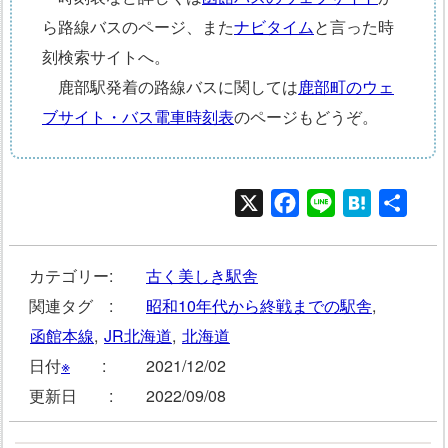
ら路線バスのページ、また
ナビタイム
と言った時
刻検索サイトへ。
鹿部駅発着の路線バスに関しては
鹿部町のウェ
ブサイト・バス電車時刻表
のページもどうぞ。
X
Facebook
Line
Hatena
共
有
カテゴリー:
古く美しき駅舎
関連タグ :
昭和10年代から終戦までの駅舎
,
函館本線
,
JR北海道
,
北海道
日付
※
:
2021/12/02
更新日 :
2022/09/08