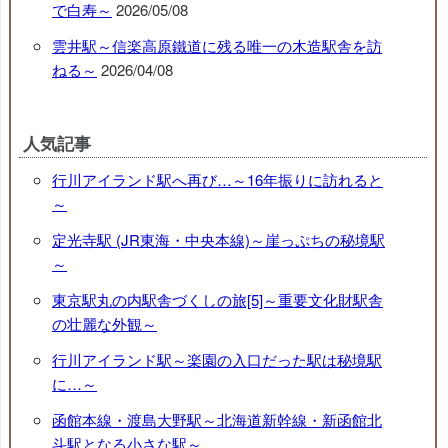
で白寿～
2026/05/08
雲井駅～信楽高原鐵道に残る唯一の木造駅舎を訪
ねる～
2026/04/08
人気記事
行川アイランド駅へ再び…～16年振りに訪れると
～
定光寺駅 (JR東海・中央本線)～崖っぷちの秘境駅
～
東京駅丸の内駅舎づくしの旅[5]～重要文化財駅舎
の壮麗な外観～
行川アイランド駅～楽園の入口だった駅は秘境駅
に…～
函館本線・渡島大野駅～北海道新幹線・新函館北
斗駅となる小さな駅～