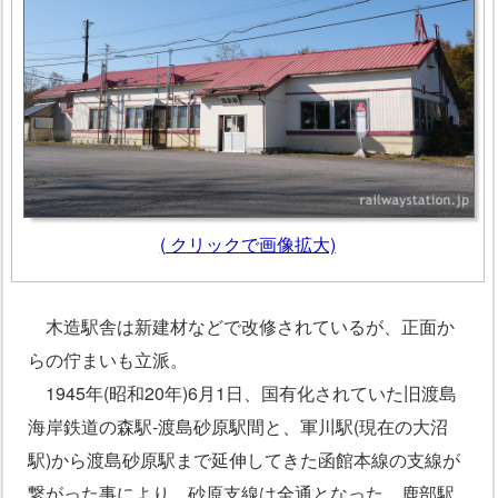
(
クリックで画像拡大)
木造駅舎は新建材などで改修されているが、正面か
らの佇まいも立派。
1945年(昭和20年)6月1日、国有化されていた旧渡島
海岸鉄道の森駅‐渡島砂原駅間と、軍川駅(現在の大沼
駅)から渡島砂原駅まで延伸してきた函館本線の支線が
繋がった事により、砂原支線は全通となった。鹿部駅