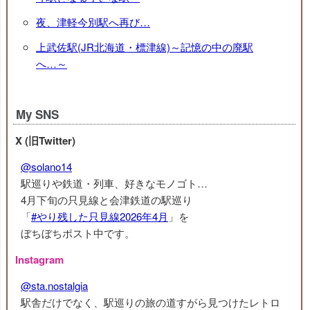
夜、津軽今別駅へ再び…
上武佐駅(JR北海道・標津線)～記憶の中の廃駅
へ…～
My SNS
X (旧Twitter)
@solano14
駅巡りや鉄道・列車、好きなモノゴト…
4月下旬の只見線と会津鉄道の駅巡り
「
#やり残した只見線2026年4月
」を
ぼちぼちポスト中です。
Instagram
@sta.nostalgia
駅舎だけでなく、駅巡りの旅の道すがら見つけたレトロ