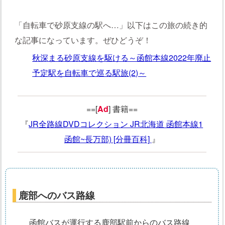
「自転車で砂原支線の駅へ…」以下はこの旅の続き的
な記事になっています。ぜひどうぞ！
秋深まる砂原支線を駆ける～函館本線2022年廃止
予定駅を自転車で巡る駅旅(2)～
==[
Ad
] 書籍==
『
JR全路線DVDコレクション JR北海道 函館本線1
函館~長万部) [分冊百科]
』
鹿部へのバス路線
函館バスが運行する鹿部駅前からのバス路線