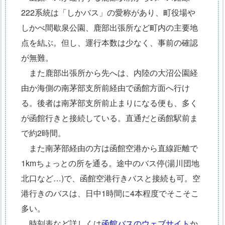
222系統は「しかバス」の愛称があり、町役場や
しかべ間歇泉公園、鹿部出張所など町内の主要地
点を結ぶ。但し、運行本数は少なく、事前の確認
が無難。
また鹿部出張所から先へは、内陸の大沼公園経
由か海側の南茅部支所前経由で函館方面へ行け
る。後者は南茅部支所前止まりになる便も、多く
が函館行きと接続している。直通だと函館駅前ま
で約2時間。
また南茅部経由の方は函館空港から直線距離で
1kmちょっとの所を通る。途中のバス停(湯川団地
北口など…)で、函館空港行きバスと接続も可。空
港行きのバスは、日中1時間に4本程度でそこそこ
多い。
時刻表など詳しくは
函館バスのウェブサイト
か