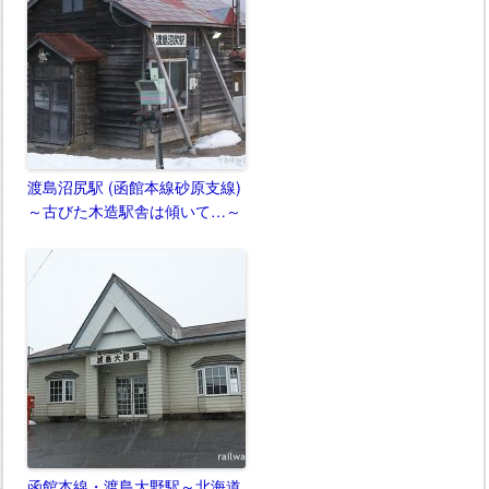
渡島沼尻駅 (函館本線砂原支線)
～古びた木造駅舎は傾いて…～
函館本線・渡島大野駅～北海道