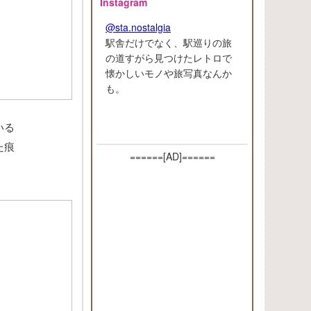
Instagram
@sta.nostalgia
駅舎だけでなく、駅巡りの旅
の道すがら見つけたレトロで
懐かしいモノや旅写真なんか
も。
いる
た痕
======[AD]======