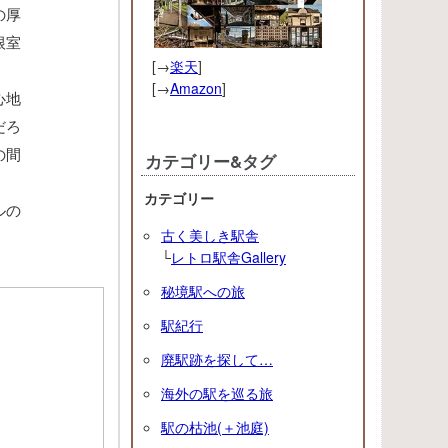
の厚
根室
[→
楽天
]
[→
Amazon
]
心地
だろ
の間
カテゴリー&タグ
カテゴリー
ルの
古く美しき駅舎
└
レトロ駅舎Gallery
秘境駅への旅
駅紀行
廃駅跡を探して…
海外の駅を巡る旅
駅の枯池(＋池庭)