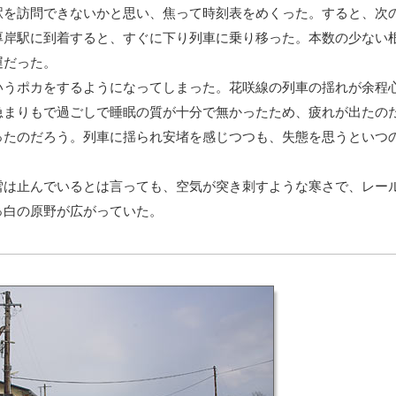
を訪問できないかと思い、焦って時刻表をめくった。すると、次
厚岸駅に到着すると、すぐに下り列車に乗り移った。本数の少ない
運だった。
うポカをするようになってしまった。花咲線の列車の揺れが余程
急まりもで過ごしで睡眠の質が十分で無かったため、疲れが出たの
ったのだろう。列車に揺られ安堵を感じつつも、失態を思うといつ
は止んでいるとは言っても、空気が突き刺すような寒さで、レー
っ白の原野が広がっていた。