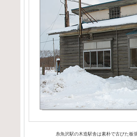
糸魚沢駅の木造駅舎は素朴で古びた板張