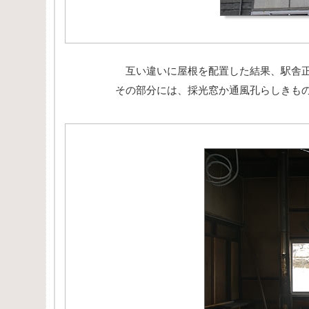
互い違いに屋根を配置した結果、駅舎正
その部分には、採光窓か通風孔らしきも