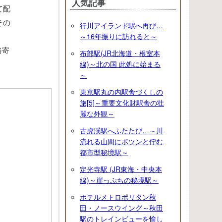
人気記事
て配
その
行川アイランド駅へ再び…
～16年振りに訪れると～
路寄
布部駅(JR北海道・根室本
線)～北の国 此処に始まる
～
東京駅丸の内駅舎づくしの
旅[5]～重要文化財駅舎の壮
麗な外観～
古虎渓駅へふたたび…～川
流れる山間にポツンと佇む
都市型秘境駅～
定光寺駅 (JR東海・中央本
線)～崖っぷちの秘境駅～
ホテルメトロポリタン秋
田・ノースウイング～秋田
駅のトレインビューを愉し