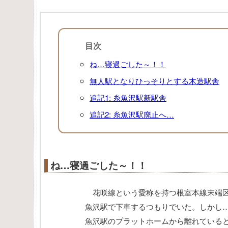
目次
ね…寝過ごした～！！
無人駅となりひっそりとする木造駅舎
追記1: 糸魚沢駅新駅舎
追記2: 糸魚沢駅廃止へ…
ね…寝過ごした～！！
花咲線という愛称を持つ根室本線末端区
魚沢駅で下車するつもりでいた。しかし
魚沢駅のプラットホームから離れている