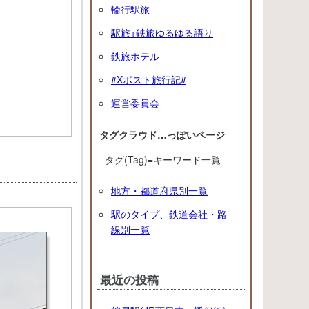
輪行駅旅
駅旅+鉄旅ゆるゆる語り
鉄旅ホテル
#Xポスト旅行記#
運営委員会
タグクラウド…っぽいページ
タグ(Tag)=キーワード一覧
地方・都道府県別一覧
駅のタイプ、鉄道会社・路
線別一覧
最近の投稿