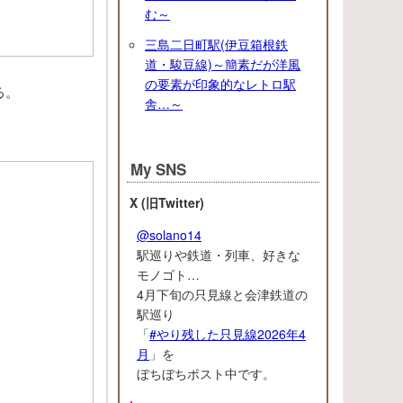
む～
三島二日町駅(伊豆箱根鉄
道・駿豆線)～簡素だが洋風
の要素が印象的なレトロ駅
る。
舎…～
My SNS
X (旧Twitter)
@solano14
駅巡りや鉄道・列車、好きな
モノゴト…
4月下旬の只見線と会津鉄道の
駅巡り
「
#やり残した只見線2026年4
月
」を
ぼちぼちポスト中です。