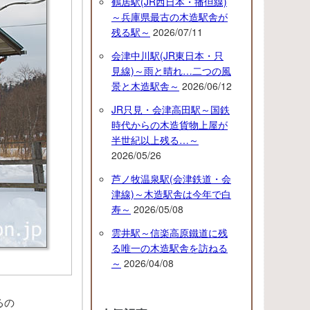
鶴居駅(JR西日本・播但線)
～兵庫県最古の木造駅舎が
残る駅～
2026/07/11
会津中川駅(JR東日本・只
見線)～雨と晴れ…二つの風
景と木造駅舎～
2026/06/12
JR只見・会津高田駅～国鉄
時代からの木造貨物上屋が
半世紀以上残る…～
2026/05/26
芦ノ牧温泉駅(会津鉄道・会
津線)～木造駅舎は今年で白
寿～
2026/05/08
雲井駅～信楽高原鐵道に残
る唯一の木造駅舎を訪ねる
～
2026/04/08
るの