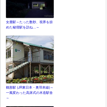
女鹿駅～たった数秒、視界を掠
めた秘境駅を訪ね…～
鶴形駅 (JR東日本・奥羽本線)～
一風変わった高床式の木造駅舎
～