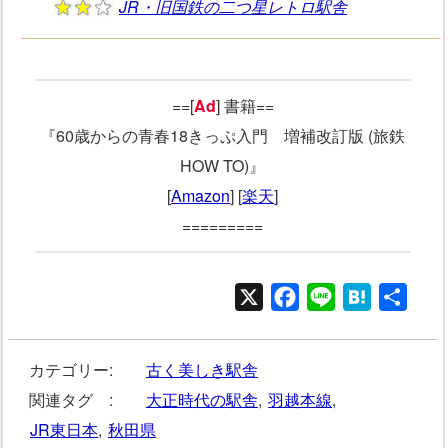
JR・旧国鉄の二つ星レトロ駅舎
==[
Ad
] 書籍==
『60歳からの青春18きっぷ入門 増補改訂版 (旅鉄
HOW TO)』
[
Amazon
] [
楽天
]
=========
X
Facebook
Line
Hatena
共
有
カテゴリー:
古く美しき駅舎
関連タグ :
大正時代の駅舎
,
羽越本線
,
JR東日本
,
秋田県