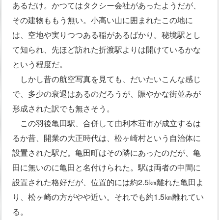
あるだけ。かつてはタクシー会社があったようだが、
その建物ももう無い。小高い山に囲まれたこの地に
は、空地や実りつつある稲があるばかり。秘境駅とし
て知られ、先ほど訪れた折渡駅よりは開けているかな
という程度だ。
しかし昔の航空写真を見ても、だいたいこんな感じ
で、多少の衰退はあるのだろうが、賑やかな街並みが
形成された訳でも無さそう。
この羽後亀田駅、合併して由利本荘市が成立するは
るか昔、開業の大正時代は、松ヶ崎村という自治体に
設置された駅だ。亀田町はその隣にあったのだが、亀
田に無いのに亀田と名付けられた。駅は両者の中間に
設置された格好だが、位置的には約2.5㎞離れた亀田よ
り、松ヶ崎の方がやや近い。それでも約1.5㎞離れてい
る。