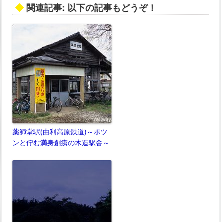
◆
関連記事: 以下の記事もどうぞ！
薬師堂駅(由利高原鉄道)～ポツ
ンと佇む満身創痍の木造駅舎～