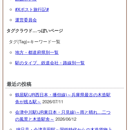
#Xポスト旅行記#
運営委員会
タグクラウド…っぽいページ
タグ(Tag)=キーワード一覧
地方・都道府県別一覧
駅のタイプ、鉄道会社・路線別一覧
最近の投稿
鶴居駅(JR西日本・播但線)～兵庫県最古の木造駅
舎が残る駅～
2026/07/11
会津中川駅(JR東日本・只見線)～雨と晴れ…二つ
の風景と木造駅舎～
2026/06/12
JR只見・会津高田駅～国鉄時代からの木造貨物上