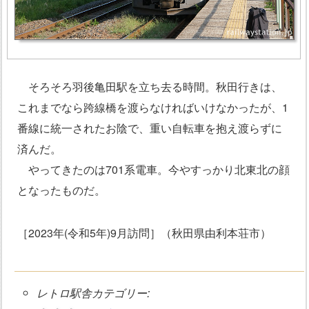
そろそろ羽後亀田駅を立ち去る時間。秋田行きは、
これまでなら跨線橋を渡らなければいけなかったが、1
番線に統一されたお陰で、重い自転車を抱え渡らずに
済んだ。
やってきたのは701系電車。今やすっかり北東北の顔
となったものだ。
［2023年(令和5年)9月訪問］（秋田県由利本荘市）
レトロ駅舎カテゴリー: