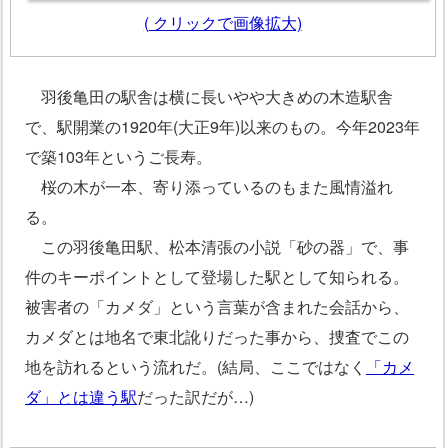
(
クリックで画像拡大)
羽後亀田の駅舎は横に長いやや大きめの木造駅舎
で、駅開業の1920年(大正9年)以来のもの。今年2023年
で築103年というご長寿。
桜の木が一本、寄り添っているのもまた風情溢れ
る。
この羽後亀田駅、松本清張の小説「砂の器」で、事
件のキーポイントとして登場した駅として知られる。
被害者の「カメダ」という言葉が含まれた会話から、
カメダとは地名で東北訛りだった事から、捜査でこの
地を訪れるという流れだ。(結局、ここではなく
「カメ
ダ」とは違う駅
だった訳だが…)