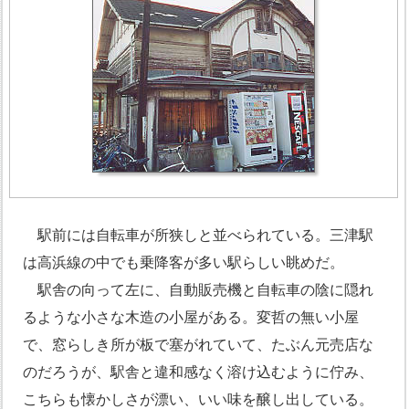
駅前には自転車が所狭しと並べられている。三津駅
は高浜線の中でも乗降客が多い駅らしい眺めだ。
駅舎の向って左に、自動販売機と自転車の陰に隠れ
るような小さな木造の小屋がある。変哲の無い小屋
で、窓らしき所が板で塞がれていて、たぶん元売店な
のだろうが、駅舎と違和感なく溶け込むように佇み、
こちらも懐かしさが漂い、いい味を醸し出している。