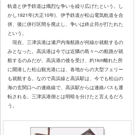
軌道と伊予鉄道は熾烈な争いを繰り広げたという。し
かし1921年(大正10年)、伊予鉄道が松山電気軌道を合
併、後に併行区間を廃止し、争いは終止符が打たれた
という。
現在、三津浜港は瀬戸内海航路が何線か就航するの
みとなった。高浜港は今では近隣の島々への航路が就
航するのみだが、高浜港の後を受け、約1km離れた所
に開港した松山観光港には、各地からの大型フェリー
も就航する。なので高浜線と高浜駅は、今でも松山の
海の玄関口への連絡線で、高浜駅からは連絡バスも運
転される。三津浜港側とは明暗を分けたと言えるだろ
う。