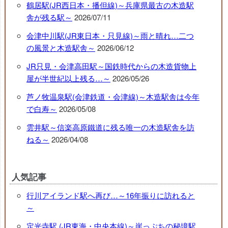
鶴居駅(JR西日本・播但線)～兵庫県最古の木造駅
舎が残る駅～
2026/07/11
会津中川駅(JR東日本・只見線)～雨と晴れ…二つ
の風景と木造駅舎～
2026/06/12
JR只見・会津高田駅～国鉄時代からの木造貨物上
屋が半世紀以上残る…～
2026/05/26
芦ノ牧温泉駅(会津鉄道・会津線)～木造駅舎は今年
で白寿～
2026/05/08
雲井駅～信楽高原鐵道に残る唯一の木造駅舎を訪
ねる～
2026/04/08
人気記事
行川アイランド駅へ再び…～16年振りに訪れると
～
定光寺駅 (JR東海・中央本線)～崖っぷちの秘境駅