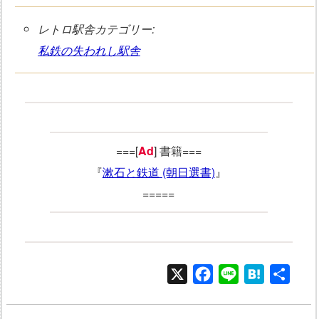
レトロ駅舎カテゴリー:
私鉄の失われし駅舎
===[
Ad
] 書籍===
『
漱石と鉄道 (朝日選書)
』
=====
X
Facebook
Line
Hatena
共
有