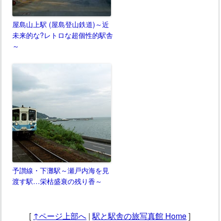
屋島山上駅 (屋島登山鉄道)～近
未来的な?レトロな超個性的駅舎
～
予讃線・下灘駅～瀬戸内海を見
渡す駅…栄枯盛衰の残り香～
[
↑ページ上部へ
|
駅と駅舎の旅写真館 Home
]