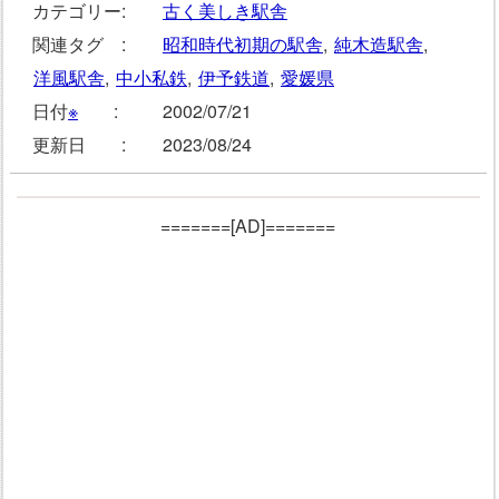
カテゴリー:
古く美しき駅舎
関連タグ :
昭和時代初期の駅舎
,
純木造駅舎
,
洋風駅舎
,
中小私鉄
,
伊予鉄道
,
愛媛県
日付
※
:
2002/07/21
更新日 :
2023/08/24
=======[AD]=======