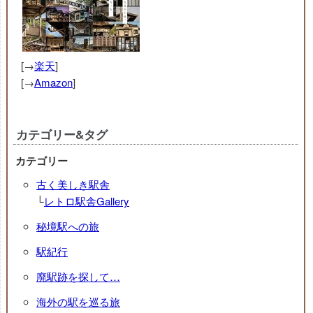
[→
楽天
]
[→
Amazon
]
カテゴリー&タグ
カテゴリー
古く美しき駅舎
└
レトロ駅舎Gallery
秘境駅への旅
駅紀行
廃駅跡を探して…
海外の駅を巡る旅