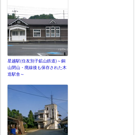
星越駅(住友別子鉱山鉄道)～銅
山閉山・廃線後も保存された木
造駅舎～