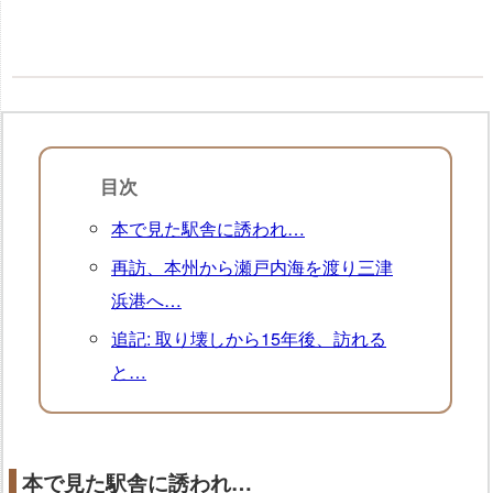
目次
本で見た駅舎に誘われ…
再訪、本州から瀬戸内海を渡り三津
浜港へ…
追記: 取り壊しから15年後、訪れる
と…
本で見た駅舎に誘われ…