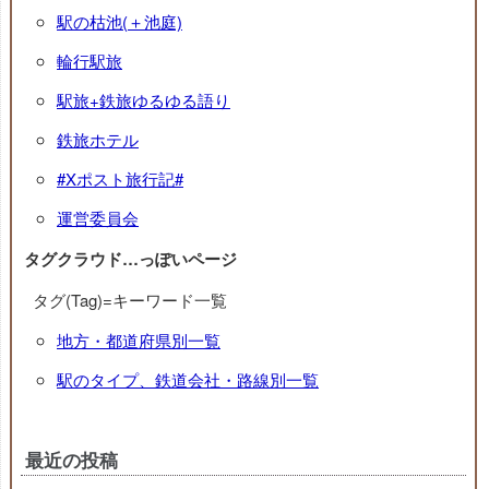
駅の枯池(＋池庭)
輪行駅旅
駅旅+鉄旅ゆるゆる語り
鉄旅ホテル
#Xポスト旅行記#
運営委員会
タグクラウド…っぽいページ
タグ(Tag)=キーワード一覧
地方・都道府県別一覧
駅のタイプ、鉄道会社・路線別一覧
最近の投稿