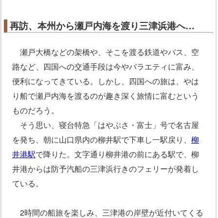
再訪、本州から瀬戸内海を渡り三津浜港へ…
瀬戸大橋などの架橋や、そこを渡る鉄道やバス、空
路など、四国への交通手段は今やバラエティに富み、
便利になってきている。しかし、四国への旅は、やは
り船で瀬戸内海を渡るのが趣き深く旅情に富むという
ものだろう。
そう思い、寝台特急「はやぶさ・富士」号で名古屋
を発ち、朝に山口県内の柳井駅で下車し一駅戻り、
柳
井港駅
で降りた。文字通り柳井港の前にある駅で、柳
井港からは防予汽船の三津浜行きのフェリーが発着し
ている。
2時間の船旅を楽しみ、三津港の岸壁が近付いてくる