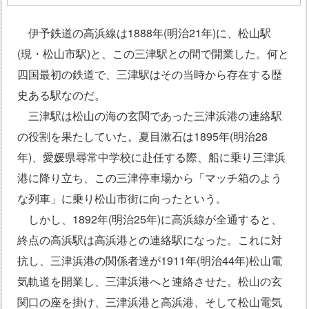
伊予鉄道の高浜線は1888年(明治21年)に、松山駅
(現・松山市駅)と、この三津駅との間で開業した。何と
四国最初の鉄道で、三津駅はその当時から存在する歴
史ある駅なのだ。
三津駅は松山の海の玄関であった三津浜港の連絡駅
の役割を果たしていた。夏目漱石は1895年(明治28
年)、愛媛県尋常中学校に赴任する際、船に乗り三津浜
港に降り立ち、この三津停車場から「マッチ箱のよう
な列車」に乗り松山市街に向ったという。
しかし、1892年(明治25年)に高浜線が全通すると、
終点の高浜駅は高浜港との連絡駅になった。これに対
抗し、三津浜港の関係者達が1911年(明治44年)松山電
気軌道を開業し、三津浜港へと連絡させた。松山の玄
関口の座を掛け、三津浜港と高浜港、そして松山電気