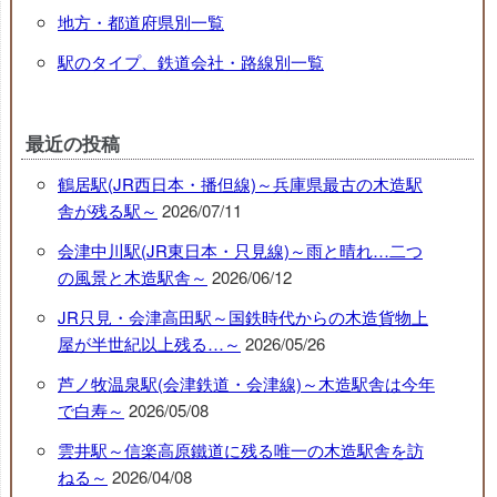
地方・都道府県別一覧
駅のタイプ、鉄道会社・路線別一覧
最近の投稿
鶴居駅(JR西日本・播但線)～兵庫県最古の木造駅
舎が残る駅～
2026/07/11
会津中川駅(JR東日本・只見線)～雨と晴れ…二つ
の風景と木造駅舎～
2026/06/12
JR只見・会津高田駅～国鉄時代からの木造貨物上
屋が半世紀以上残る…～
2026/05/26
芦ノ牧温泉駅(会津鉄道・会津線)～木造駅舎は今年
で白寿～
2026/05/08
雲井駅～信楽高原鐵道に残る唯一の木造駅舎を訪
ねる～
2026/04/08