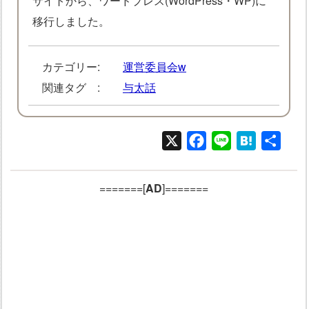
サイトから、ワードプレス(WordPress・WP)に
移行しました。
カテゴリー:
運営委員会w
関連タグ :
与太話
X
Facebook
Line
Hatena
共
有
=======[
AD
]=======