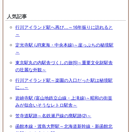
人気記事
行川アイランド駅へ再び…～16年振りに訪れると
～
定光寺駅 (JR東海・中央本線)～崖っぷちの秘境駅
～
東京駅丸の内駅舎づくしの旅[5]～重要文化財駅舎
の壮麗な外観～
行川アイランド駅～楽園の入口だった駅は秘境駅
に…～
岩峅寺駅 (富山地鉄立山線・上滝線)～昭和の街並
みが似合いそうなレトロ駅舎～
笠寺道駅跡～名鉄瀬戸線の廃駅跡(2)～
函館本線・渡島大野駅～北海道新幹線・新函館北