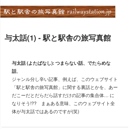
Skip
to
content
与太話(1) - 駅と駅舎の旅写真館
与太話 (よたばなし): つまらない話、でたらめな
話
。
ジャンル分し辛い記事、例えば、このウェブサイト
「駅と駅舎の旅写真館」に関する裏話とかを、あー
だこーだとだらだら話すだけの記事の集合体… に
なりそう!?? まぁある意味、このウェブサイト全
体が与太話ではあるのですが(笑)