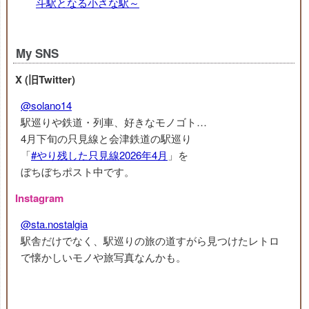
斗駅となる小さな駅～
My SNS
X (旧Twitter)
@solano14
駅巡りや鉄道・列車、好きなモノゴト…
4月下旬の只見線と会津鉄道の駅巡り
「
#やり残した只見線2026年4月
」を
ぼちぼちポスト中です。
Instagram
@sta.nostalgia
駅舎だけでなく、駅巡りの旅の道すがら見つけたレトロ
で懐かしいモノや旅写真なんかも。