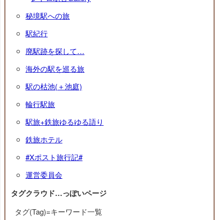
秘境駅への旅
駅紀行
廃駅跡を探して…
海外の駅を巡る旅
駅の枯池(＋池庭)
輪行駅旅
駅旅+鉄旅ゆるゆる語り
鉄旅ホテル
#Xポスト旅行記#
運営委員会
タグクラウド…っぽいページ
タグ(Tag)=キーワード一覧