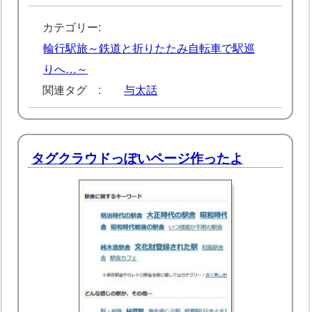
カテゴリー:
輪行駅旅～鉄道と折りたたみ自転車で駅巡
りへ…～
関連タグ :
与太話
タグクラウドっぽいページ作ったよ