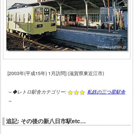
[2003年(平成15年) 1月訪問] (滋賀県東近江市)
～◆レトロ駅舎カテゴリー:
私鉄の三つ星駅舎
～
追記: その後の新八日市駅etc…