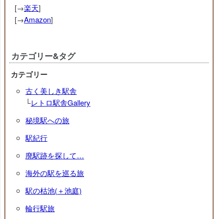
[→
楽天
]
[→
Amazon
]
カテゴリー&タグ
カテゴリー
古く美しき駅舎
└
レトロ駅舎Gallery
秘境駅への旅
駅紀行
廃駅跡を探して…
海外の駅を巡る旅
駅の枯池(＋池庭)
輪行駅旅