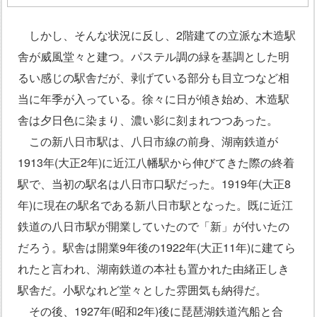
しかし、そんな状況に反し、2階建ての立派な木造駅
舎が威風堂々と建つ。パステル調の緑を基調とした明
るい感じの駅舎だが、剥げている部分も目立つなど相
当に年季が入っている。徐々に日が傾き始め、木造駅
舎は夕日色に染まり、濃い影に刻まれつつあった。
この新八日市駅は、八日市線の前身、湖南鉄道が
1913年(大正2年)に近江八幡駅から伸びてきた際の終着
駅で、当初の駅名は八日市口駅だった。1919年(大正8
年)に現在の駅名である新八日市駅となった。既に近江
鉄道の八日市駅が開業していたので「新」が付いたの
だろう。駅舎は開業9年後の1922年(大正11年)に建てら
れたと言われ、湖南鉄道の本社も置かれた由緒正しき
駅舎だ。小駅なれど堂々とした雰囲気も納得だ。
その後、1927年(昭和2年)後に琵琶湖鉄道汽船と合