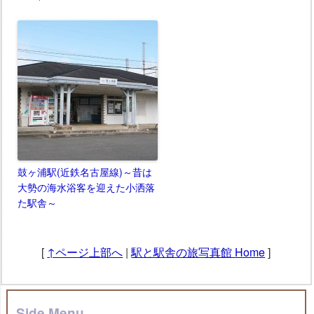
鼓ヶ浦駅(近鉄名古屋線)～昔は
大勢の海水浴客を迎えた小洒落
た駅舎～
[
↑ページ上部へ
|
駅と駅舎の旅写真館 Home
]
Side Menu