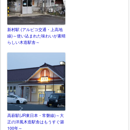
新村駅 (アルピコ交通・上高地
線)～使い込まれた味わいが素晴
らしい木造駅舎～
高萩駅(JR東日本・常磐線)～大
正の洋風木造駅舎はもうすぐ築
100年～