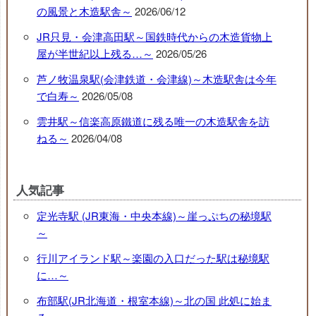
の風景と木造駅舎～
2026/06/12
JR只見・会津高田駅～国鉄時代からの木造貨物上
屋が半世紀以上残る…～
2026/05/26
芦ノ牧温泉駅(会津鉄道・会津線)～木造駅舎は今年
で白寿～
2026/05/08
雲井駅～信楽高原鐵道に残る唯一の木造駅舎を訪
ねる～
2026/04/08
人気記事
定光寺駅 (JR東海・中央本線)～崖っぷちの秘境駅
～
行川アイランド駅～楽園の入口だった駅は秘境駅
に…～
布部駅(JR北海道・根室本線)～北の国 此処に始ま