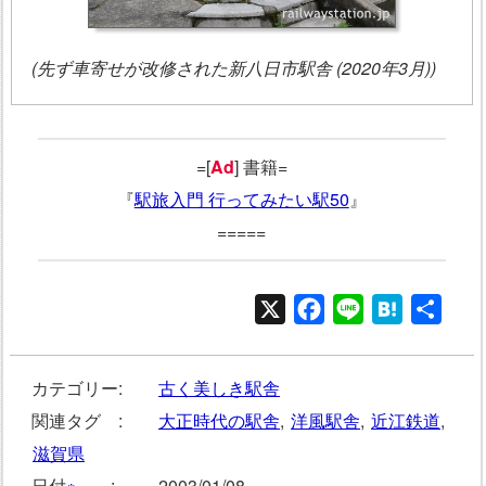
(先ず車寄せが改修された新八日市駅舎 (2020年3月))
=[
Ad
] 書籍=
『
駅旅入門 行ってみたい駅50
』
=====
X
Facebook
Line
Hatena
共
有
カテゴリー:
古く美しき駅舎
関連タグ :
大正時代の駅舎
,
洋風駅舎
,
近江鉄道
,
滋賀県
日付
※
:
2003/01/08