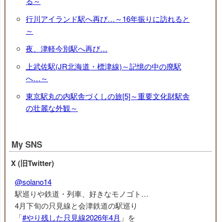
る～
行川アイランド駅へ再び…～16年振りに訪れると
～
夜、津軽今別駅へ再び…
上武佐駅(JR北海道・標津線)～記憶の中の廃駅
へ…～
東京駅丸の内駅舎づくしの旅[5]～重要文化財駅舎
の壮麗な外観～
My SNS
X (旧Twitter)
@solano14
駅巡りや鉄道・列車、好きなモノゴト…
4月下旬の只見線と会津鉄道の駅巡り
「
#やり残した只見線2026年4月
」を