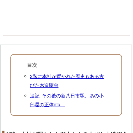
目次
2階に本社が置かれた歴史もある古
びた木造駅舎
追記: その後の新八日市駅、あの小
部屋の正体etc…