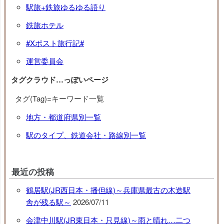
駅旅+鉄旅ゆるゆる語り
鉄旅ホテル
#Xポスト旅行記#
運営委員会
タグクラウド…っぽいページ
タグ(Tag)=キーワード一覧
地方・都道府県別一覧
駅のタイプ、鉄道会社・路線別一覧
最近の投稿
鶴居駅(JR西日本・播但線)～兵庫県最古の木造駅
舎が残る駅～
2026/07/11
会津中川駅(JR東日本・只見線)～雨と晴れ…二つ