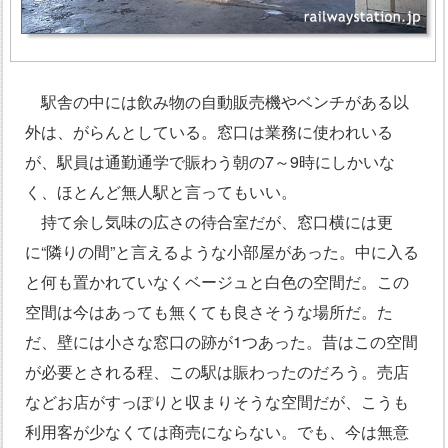
駅舎の中には飲み物の自動販売機やベンチがある以
外は、がらんとしている。窓口は業務に使われいる
が、駅員は通勤通学で賑わう朝の7～9時にしかいな
く、ほとんど無人駅と言ってもいい。
持て余し気味の広さの待合室だが、窓口横には更
に“隣りの間”と言えるような小部屋があった。中に入る
と何も置かれていなくベージュと白色の空間だ。この
空間は今はあっても無くても良さそうな場所だ。た
だ、壁には小さな窓口の跡が1つあった。昔はこの空間
が必要とされる程、この駅は賑わったのだろう。売店
などお店がすっぽりと収まりそうな空間だが、こうも
利用客が少なくては商売にならない。でも、今は無意