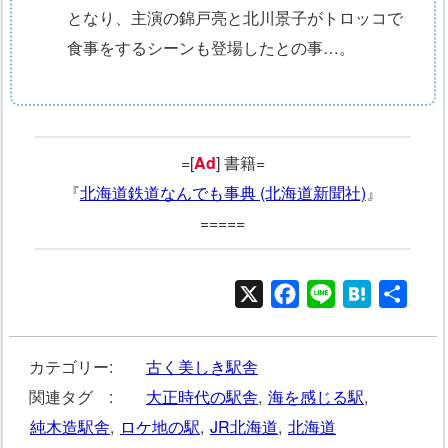
となり、主演の錦戸亮と北川景子がトロッコで
食事をするシーンも登場したとの事…。
=[
Ad
] 書籍=
『
北海道鉄道なんでも事典 (北海道新聞社)
』
=====
X
Facebook
Line
Hatena
共
有
カテゴリー:
古く美しき駅舎
関連タグ :
大正時代の駅舎
,
海を感じる駅
,
純木造駅舎
,
ロケ地の駅
,
JR北海道
,
北海道