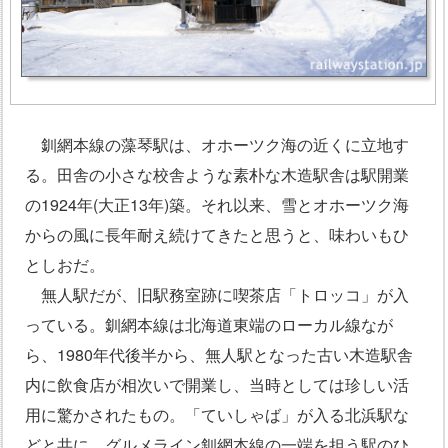
釧網本線の藻琴駅は、オホーツク海の近くに立地す
る。田舎の小さな校舎ような素朴な木造駅舎は駅開業
の1924年(大正13年)築。それ以来、雪とオホーツク海
からの風に長年耐え続けてきたと思うと、味わいもひ
としおだ。
無人駅だが、旧駅務室跡に喫茶店「トロッコ」が入
っている。釧網本線は北海道東端のローカル線なが
ら、1980年代後半から、無人駅となった古い木造駅舎
内に飲食店が相次いで開業し、当時としては珍しい活
用に驚かされたもの。「ていしゃば」が入る北浜駅な
どと共に、グルメライン釧網本線の一端を担う駅のひ