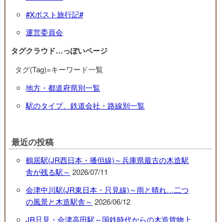
#Xポスト旅行記#
運営委員会
タグクラウド…っぽいページ
タグ(Tag)=キーワード一覧
地方・都道府県別一覧
駅のタイプ、鉄道会社・路線別一覧
最近の投稿
鶴居駅(JR西日本・播但線)～兵庫県最古の木造駅
舎が残る駅～
2026/07/11
会津中川駅(JR東日本・只見線)～雨と晴れ…二つ
の風景と木造駅舎～
2026/06/12
JR只見・会津高田駅～国鉄時代からの木造貨物上