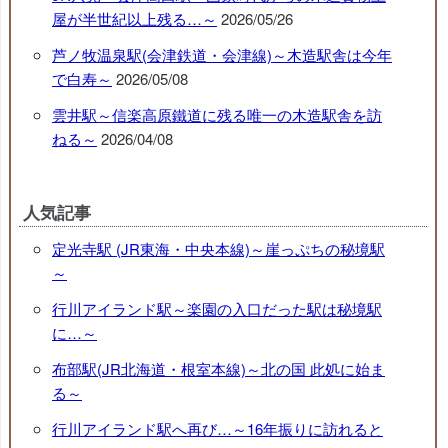
屋が半世紀以上残る…～
2026/05/26
芦ノ牧温泉駅(会津鉄道・会津線)～木造駅舎は今年
で白寿～
2026/05/08
雲井駅～信楽高原鐵道に残る唯一の木造駅舎を訪
ねる～
2026/04/08
人気記事
定光寺駅 (JR東海・中央本線)～崖っぷちの秘境駅
～
行川アイランド駅～楽園の入口だった駅は秘境駅
に…～
布部駅(JR北海道・根室本線)～北の国 此処に始ま
る～
行川アイランド駅へ再び…～16年振りに訪れると