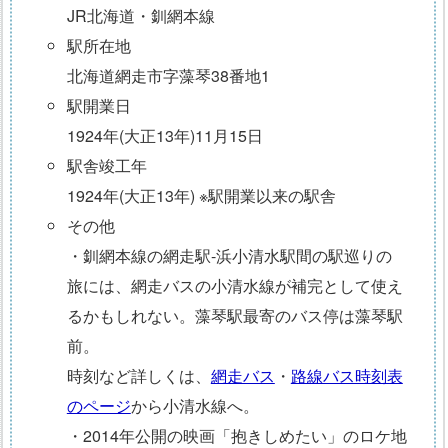
JR北海道・釧網本線
駅所在地
北海道網走市字藻琴38番地1
駅開業日
1924年(大正13年)11月15日
駅舎竣工年
1924年(大正13年) ※駅開業以来の駅舎
その他
・釧網本線の網走駅-浜小清水駅間の駅巡りの
旅には、網走バスの小清水線が補完として使え
るかもしれない。藻琴駅最寄のバス停は藻琴駅
前。
時刻など詳しくは、
網走バス
・
路線バス時刻表
のページ
から小清水線へ。
・2014年公開の映画「抱きしめたい」のロケ地