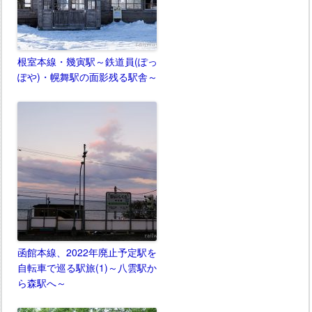
根室本線・幾寅駅～鉄道員(ぽっ
ぽや)・幌舞駅の面影残る駅舎～
函館本線、2022年廃止予定駅を
自転車で巡る駅旅(1)～八雲駅か
ら森駅へ～