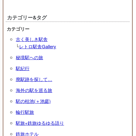
カテゴリー&タグ
カテゴリー
古く美しき駅舎
└
レトロ駅舎Gallery
秘境駅への旅
駅紀行
廃駅跡を探して…
海外の駅を巡る旅
駅の枯池(＋池庭)
輪行駅旅
駅旅+鉄旅ゆるゆる語り
鉄旅ホテル