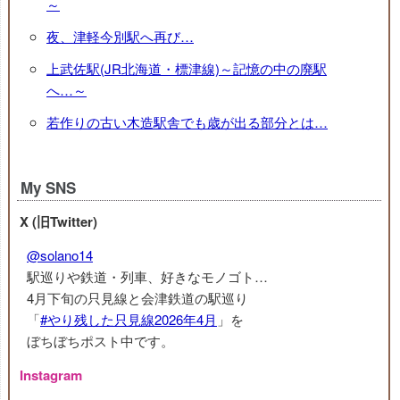
～
夜、津軽今別駅へ再び…
上武佐駅(JR北海道・標津線)～記憶の中の廃駅
へ…～
若作りの古い木造駅舎でも歳が出る部分とは…
My SNS
X (旧Twitter)
@solano14
駅巡りや鉄道・列車、好きなモノゴト…
4月下旬の只見線と会津鉄道の駅巡り
「
#やり残した只見線2026年4月
」を
ぼちぼちポスト中です。
Instagram