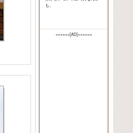
も。
======[AD]======