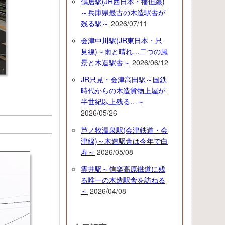
鶴居駅(JR西日本・播但線)
～兵庫県最古の木造駅舎が
残る駅～
2026/07/11
会津中川駅(JR東日本・只
見線)～雨と晴れ…二つの風
景と木造駅舎～
2026/06/12
JR只見・会津高田駅～国鉄
時代からの木造貨物上屋が
半世紀以上残る…～
2026/05/26
芦ノ牧温泉駅(会津鉄道・会
津線)～木造駅舎は今年で白
寿～
2026/05/08
雲井駅～信楽高原鐵道に残
る唯一の木造駅舎を訪ねる
～
2026/04/08