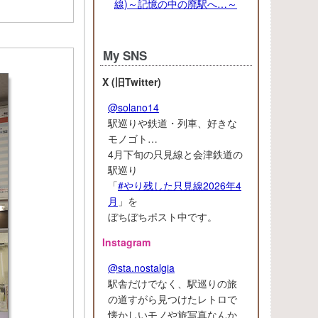
線)～記憶の中の廃駅へ…～
My SNS
X (旧Twitter)
@solano14
駅巡りや鉄道・列車、好きな
モノゴト…
4月下旬の只見線と会津鉄道の
駅巡り
「
#やり残した只見線2026年4
月
」を
ぼちぼちポスト中です。
Instagram
@sta.nostalgia
駅舎だけでなく、駅巡りの旅
の道すがら見つけたレトロで
懐かしいモノや旅写真なんか