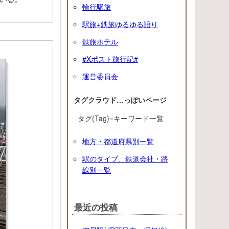
輪行駅旅
駅旅+鉄旅ゆるゆる語り
鉄旅ホテル
#Xポスト旅行記#
運営委員会
タグクラウド…っぽいページ
タグ(Tag)=キーワード一覧
地方・都道府県別一覧
駅のタイプ、鉄道会社・路
線別一覧
最近の投稿