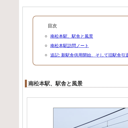
目次
南松本駅、駅舎と風景
南松本駅訪問ノート
追記: 新駅舎供用開始、そして旧駅舎引
南松本駅、駅舎と風景