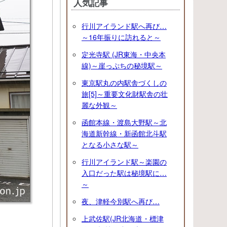
人気記事
行川アイランド駅へ再び…
～16年振りに訪れると～
定光寺駅 (JR東海・中央本
線)～崖っぷちの秘境駅～
東京駅丸の内駅舎づくしの
旅[5]～重要文化財駅舎の壮
麗な外観～
函館本線・渡島大野駅～北
海道新幹線・新函館北斗駅
となる小さな駅～
行川アイランド駅～楽園の
入口だった駅は秘境駅に…
～
夜、津軽今別駅へ再び…
上武佐駅(JR北海道・標津