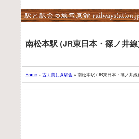
Skip
to
content
南松本駅 (JR東日本・篠ノ
Home
»
古く美しき駅舎
»
南松本駅 (JR東日本・篠ノ井