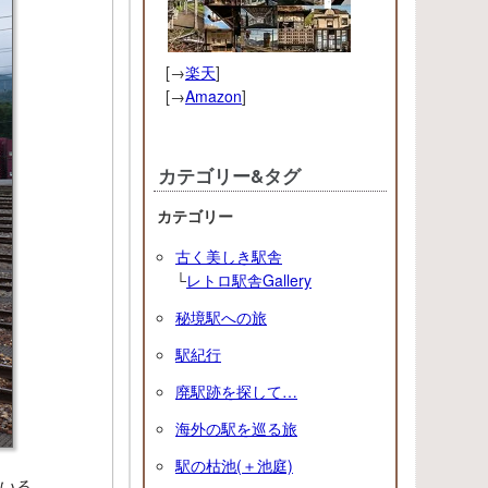
[→
楽天
]
[→
Amazon
]
カテゴリー&タグ
カテゴリー
古く美しき駅舎
└
レトロ駅舎Gallery
秘境駅への旅
駅紀行
廃駅跡を探して…
海外の駅を巡る旅
駅の枯池(＋池庭)
いる。