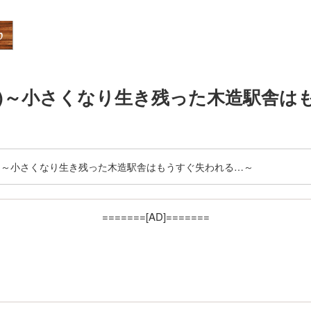
井線)～小さくなり生き残った木造駅舎
線)～小さくなり生き残った木造駅舎はもうすぐ失われる…～
=======[AD]=======