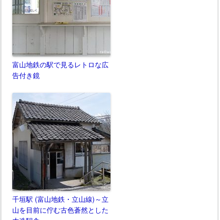
富山地鉄の駅で見るレトロな広
告付き鏡
千垣駅 (富山地鉄・立山線)～立
山を目前に佇む古色蒼然とした