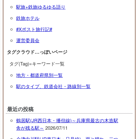
駅旅+鉄旅ゆるゆる語り
鉄旅ホテル
#Xポスト旅行記#
運営委員会
タグクラウド…っぽいページ
タグ(Tag)=キーワード一覧
地方・都道府県別一覧
駅のタイプ、鉄道会社・路線別一覧
最近の投稿
鶴居駅(JR西日本・播但線)～兵庫県最古の木造駅
舎が残る駅～
2026/07/11
会津中川駅(JR東日本・只見線)～雨と晴れ…二つ