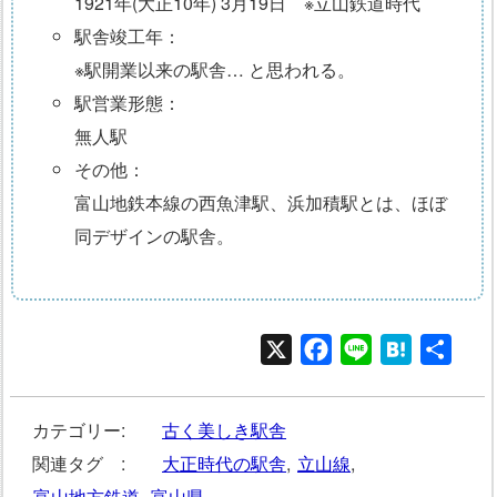
1921年(大正10年) 3月19日 ※立山鉄道時代
駅舎竣工年：
※駅開業以来の駅舎… と思われる。
駅営業形態：
無人駅
その他：
富山地鉄本線の西魚津駅、浜加積駅とは、ほぼ
同デザインの駅舎。
X
Facebook
Line
Hatena
共
有
カテゴリー:
古く美しき駅舎
関連タグ :
大正時代の駅舎
,
立山線
,
富山地方鉄道
,
富山県