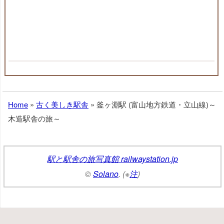
Home
»
古く美しき駅舎
»
釜ヶ淵駅 (富山地方鉄道・立山線)～
木造駅舎の旅～
駅と駅舎の旅写真館 railwaystation.jp
©
Solano
. (※
注
)