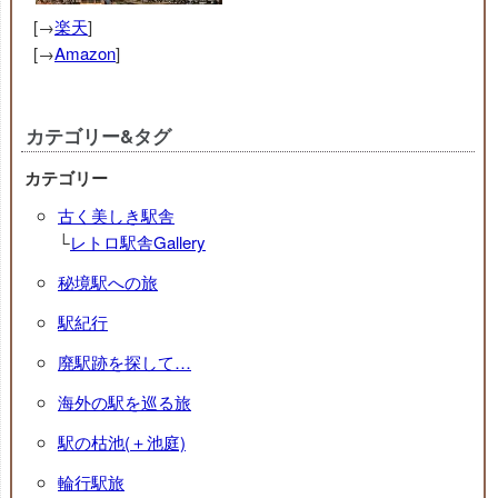
[→
楽天
]
[→
Amazon
]
カテゴリー&タグ
カテゴリー
古く美しき駅舎
└
レトロ駅舎Gallery
秘境駅への旅
駅紀行
廃駅跡を探して…
海外の駅を巡る旅
駅の枯池(＋池庭)
輪行駅旅