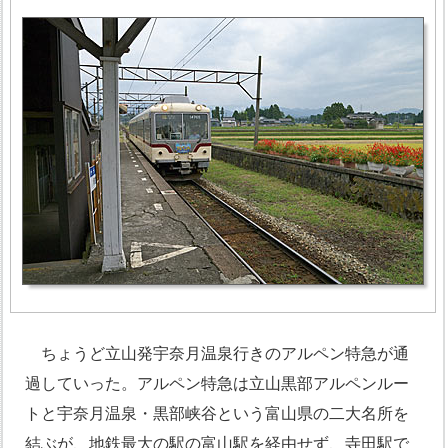
ちょうど立山発宇奈月温泉行きのアルペン特急が通
過していった。アルペン特急は立山黒部アルペンルー
トと宇奈月温泉・黒部峡谷という富山県の二大名所を
結ぶが、地鉄最大の駅の富山駅を経由せず、寺田駅で