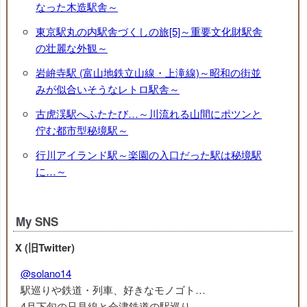
なった木造駅舎～
東京駅丸の内駅舎づくしの旅[5]～重要文化財駅舎
の壮麗な外観～
岩峅寺駅 (富山地鉄立山線・上滝線)～昭和の街並
みが似合いそうなレトロ駅舎～
古虎渓駅へふたたび…～川流れる山間にポツンと
佇む都市型秘境駅～
行川アイランド駅～楽園の入口だった駅は秘境駅
に…～
My SNS
X (旧Twitter)
@solano14
駅巡りや鉄道・列車、好きなモノゴト…
4月下旬の只見線と会津鉄道の駅巡り