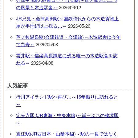
の風景と木造駅舎～
2026/06/12
JR只見・会津高田駅～国鉄時代からの木造貨物上
屋が半世紀以上残る…～
2026/05/26
芦ノ牧温泉駅(会津鉄道・会津線)～木造駅舎は今年
で白寿～
2026/05/08
雲井駅～信楽高原鐵道に残る唯一の木造駅舎を訪
ねる～
2026/04/08
人気記事
行川アイランド駅へ再び…～16年振りに訪れると
～
定光寺駅 (JR東海・中央本線)～崖っぷちの秘境駅
～
直江駅(JR西日本・山陰本線)～駅の一員ではなく