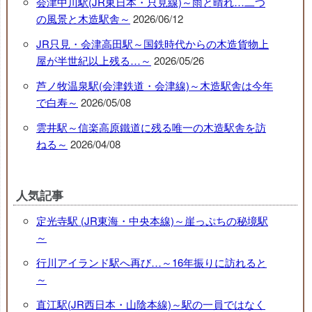
会津中川駅(JR東日本・只見線)～雨と晴れ…二つ
の風景と木造駅舎～
2026/06/12
JR只見・会津高田駅～国鉄時代からの木造貨物上
屋が半世紀以上残る…～
2026/05/26
芦ノ牧温泉駅(会津鉄道・会津線)～木造駅舎は今年
で白寿～
2026/05/08
雲井駅～信楽高原鐵道に残る唯一の木造駅舎を訪
ねる～
2026/04/08
人気記事
定光寺駅 (JR東海・中央本線)～崖っぷちの秘境駅
～
行川アイランド駅へ再び…～16年振りに訪れると
～
直江駅(JR西日本・山陰本線)～駅の一員ではなく