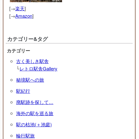
[→
楽天
]
[→
Amazon
]
カテゴリー&タグ
カテゴリー
古く美しき駅舎
└
レトロ駅舎Gallery
秘境駅への旅
駅紀行
廃駅跡を探して…
海外の駅を巡る旅
駅の枯池(＋池庭)
輪行駅旅