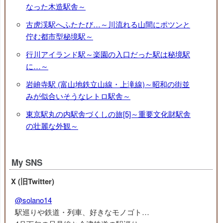
なった木造駅舎～
古虎渓駅へふたたび…～川流れる山間にポツンと
佇む都市型秘境駅～
行川アイランド駅～楽園の入口だった駅は秘境駅
に…～
岩峅寺駅 (富山地鉄立山線・上滝線)～昭和の街並
みが似合いそうなレトロ駅舎～
東京駅丸の内駅舎づくしの旅[5]～重要文化財駅舎
の壮麗な外観～
My SNS
X (旧Twitter)
@solano14
駅巡りや鉄道・列車、好きなモノゴト…