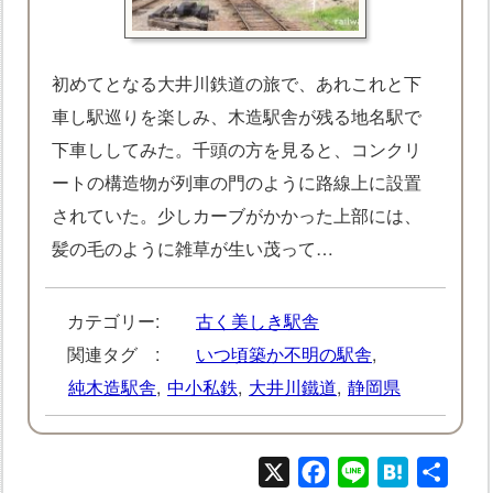
初めてとなる大井川鉄道の旅で、あれこれと下
車し駅巡りを楽しみ、木造駅舎が残る地名駅で
下車ししてみた。千頭の方を見ると、コンクリ
ートの構造物が列車の門のように路線上に設置
されていた。少しカーブがかかった上部には、
髪の毛のように雑草が生い茂って…
カテゴリー:
古く美しき駅舎
関連タグ :
いつ頃築か不明の駅舎
,
純木造駅舎
,
中小私鉄
,
大井川鐵道
,
静岡県
X
Facebook
Line
Hatena
共