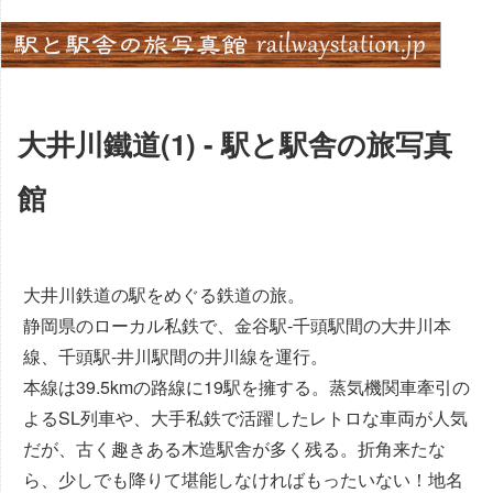
Skip
to
content
大井川鐵道(1) - 駅と駅舎の旅写真
館
大井川鉄道の駅をめぐる鉄道の旅。
静岡県のローカル私鉄で、金谷駅‐千頭駅間の大井川本
線、千頭駅‐井川駅間の井川線を運行。
本線は39.5kmの路線に19駅を擁する。蒸気機関車牽引の
よるSL列車や、大手私鉄で活躍したレトロな車両が人気
だが、古く趣きある木造駅舎が多く残る。折角来たな
ら、少しでも降りて堪能しなければもったいない！地名