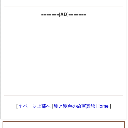
有
=======[
AD
]=======
[
↑ ページ上部へ
|
駅と駅舎の旅写真館 Home
]