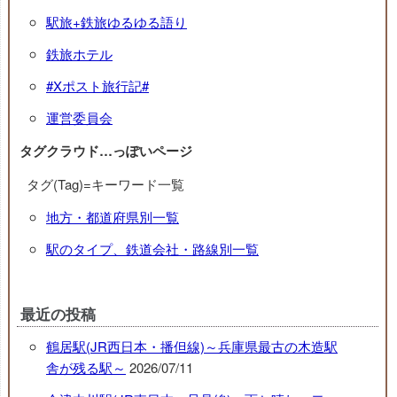
駅旅+鉄旅ゆるゆる語り
鉄旅ホテル
#Xポスト旅行記#
運営委員会
タグクラウド…っぽいページ
タグ(Tag)=キーワード一覧
地方・都道府県別一覧
駅のタイプ、鉄道会社・路線別一覧
最近の投稿
鶴居駅(JR西日本・播但線)～兵庫県最古の木造駅
舎が残る駅～
2026/07/11