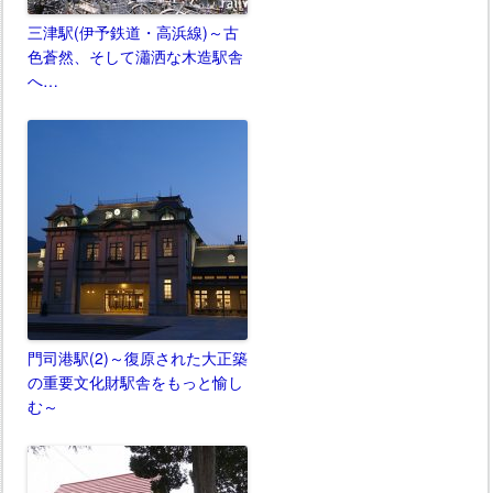
三津駅(伊予鉄道・高浜線)～古
色蒼然、そして瀟洒な木造駅舎
へ…
門司港駅(2)～復原された大正築
の重要文化財駅舎をもっと愉し
む～