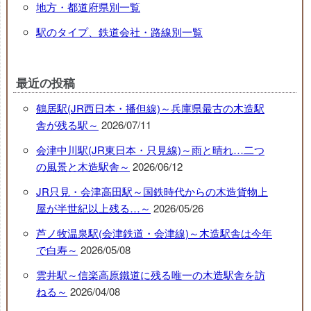
地方・都道府県別一覧
駅のタイプ、鉄道会社・路線別一覧
最近の投稿
鶴居駅(JR西日本・播但線)～兵庫県最古の木造駅
舎が残る駅～
2026/07/11
会津中川駅(JR東日本・只見線)～雨と晴れ…二つ
の風景と木造駅舎～
2026/06/12
JR只見・会津高田駅～国鉄時代からの木造貨物上
屋が半世紀以上残る…～
2026/05/26
芦ノ牧温泉駅(会津鉄道・会津線)～木造駅舎は今年
で白寿～
2026/05/08
雲井駅～信楽高原鐵道に残る唯一の木造駅舎を訪
ねる～
2026/04/08