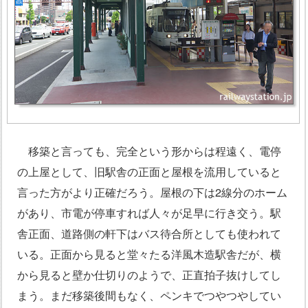
移築と言っても、完全という形からは程遠く、電停
の上屋として、旧駅舎の正面と屋根を流用していると
言った方がより正確だろう。屋根の下は2線分のホーム
があり、市電が停車すれば人々が足早に行き交う。駅
舎正面、道路側の軒下はバス待合所としても使われて
いる。正面から見ると堂々たる洋風木造駅舎だが、横
から見ると壁か仕切りのようで、正直拍子抜けしてし
まう。まだ移築後間もなく、ペンキでつやつやしてい