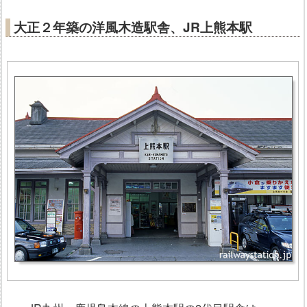
大正２年築の洋風木造駅舎、JR上熊本駅