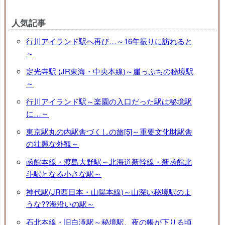
人気記事
行川アイランド駅へ再び…～16年振りに訪れると
～
定光寺駅 (JR東海・中央本線)～崖っぷちの秘境駅
～
行川アイランド駅～楽園の入口だった駅は秘境駅
に…～
東京駅丸の内駅舎づくしの旅[5]～重要文化財駅舎
の壮麗な外観～
函館本線・渡島大野駅～北海道新幹線・新函館北
斗駅となる小さな駅～
神代駅(JR西日本・山陽本線)～山深い秘境駅のよ
うな??海沿いの駅～
石北本線・旧白滝駅～秘境駅、夜の帳が下りる頃