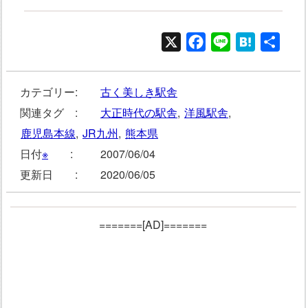
X
Facebook
Line
Hatena
共
有
カテゴリー:
古く美しき駅舎
関連タグ :
大正時代の駅舎
,
洋風駅舎
,
鹿児島本線
,
JR九州
,
熊本県
日付
※
:
2007/06/04
更新日 :
2020/06/05
=======[AD]=======