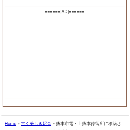
======[AD]======
Home
»
古く美しき駅舎
»
熊本市電・上熊本停留所に移築さ