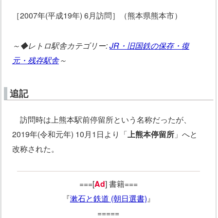
［2007年(平成19年) 6月訪問］（熊本県熊本市）
～◆レトロ駅舎カテゴリー:
JR・旧国鉄の保存・復
元・残存駅舎
～
追記
訪問時は上熊本駅前停留所という名称だったが、
2019年(令和元年) 10月1日より「
上熊本停留所
」へと
改称された。
===[
Ad
] 書籍===
『
漱石と鉄道 (朝日選書)
』
=====