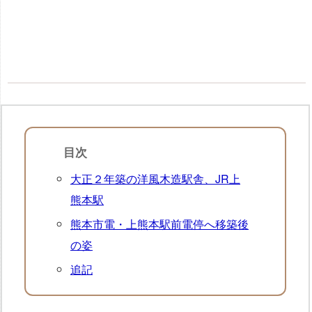
目次
大正２年築の洋風木造駅舎、JR上
熊本駅
熊本市電・上熊本駅前電停へ移築後
の姿
追記