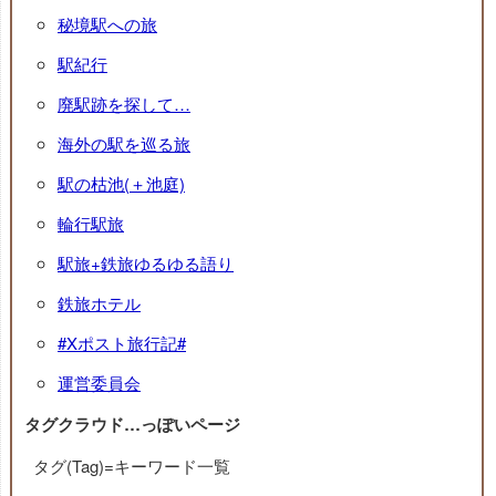
秘境駅への旅
駅紀行
廃駅跡を探して…
海外の駅を巡る旅
駅の枯池(＋池庭)
輪行駅旅
駅旅+鉄旅ゆるゆる語り
鉄旅ホテル
#Xポスト旅行記#
運営委員会
タグクラウド…っぽいページ
タグ(Tag)=キーワード一覧