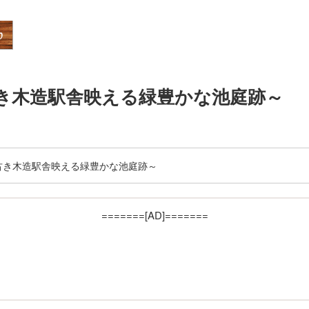
古き木造駅舎映える緑豊かな池庭跡～
古き木造駅舎映える緑豊かな池庭跡～
=======[AD]=======