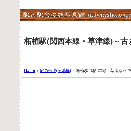
Skip
to
content
柘植駅(関西本線・草津線)～
Home
»
駅の枯池(＋池庭)
»
柘植駅(関西本線・草津線)～