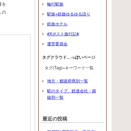
様を
輪行駅旅
しの
駅旅+鉄旅ゆるゆる語り
鉄旅ホテル
#Xポスト旅行記#
運営委員会
タグクラウド…っぽいページ
タグ(Tag)=キーワード一覧
地方・都道府県別一覧
駅のタイプ、鉄道会社・路
線別一覧
最近の投稿