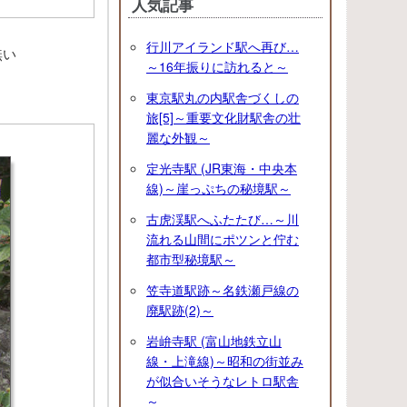
人気記事
行川アイランド駅へ再び…
無い
～16年振りに訪れると～
。
東京駅丸の内駅舎づくしの
旅[5]～重要文化財駅舎の壮
麗な外観～
定光寺駅 (JR東海・中央本
線)～崖っぷちの秘境駅～
古虎渓駅へふたたび…～川
流れる山間にポツンと佇む
都市型秘境駅～
笠寺道駅跡～名鉄瀬戸線の
廃駅跡(2)～
岩峅寺駅 (富山地鉄立山
線・上滝線)～昭和の街並み
が似合いそうなレトロ駅舎
～