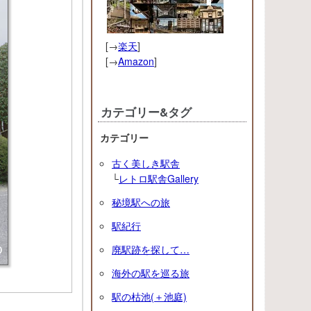
[→
楽天
]
[→
Amazon
]
カテゴリー&タグ
カテゴリー
古く美しき駅舎
└
レトロ駅舎Gallery
秘境駅への旅
駅紀行
廃駅跡を探して…
海外の駅を巡る旅
駅の枯池(＋池庭)