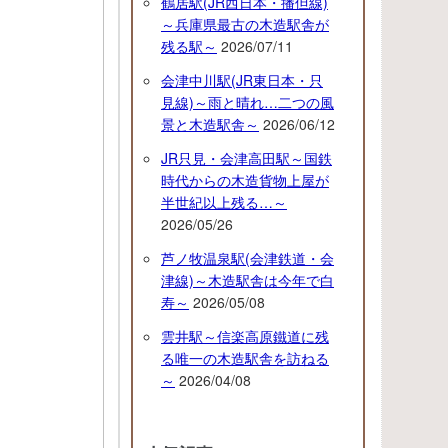
鶴居駅(JR西日本・播但線)
～兵庫県最古の木造駅舎が
残る駅～
2026/07/11
会津中川駅(JR東日本・只
見線)～雨と晴れ…二つの風
景と木造駅舎～
2026/06/12
JR只見・会津高田駅～国鉄
時代からの木造貨物上屋が
半世紀以上残る…～
2026/05/26
芦ノ牧温泉駅(会津鉄道・会
津線)～木造駅舎は今年で白
寿～
2026/05/08
雲井駅～信楽高原鐵道に残
る唯一の木造駅舎を訪ねる
～
2026/04/08