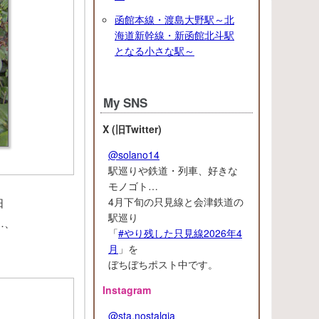
函館本線・渡島大野駅～北
海道新幹線・新函館北斗駅
となる小さな駅～
My SNS
X (旧Twitter)
@solano14
駅巡りや鉄道・列車、好きな
モノゴト…
4月下旬の只見線と会津鉄道の
日
駅巡り
…、
「
#やり残した只見線2026年4
月
」を
ぼちぼちポスト中です。
Instagram
@sta.nostalgia