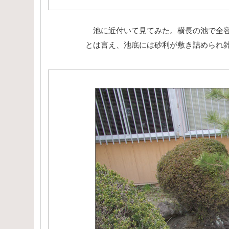
池に近付いて見てみた。横長の池で全容
とは言え、池底には砂利が敷き詰められ