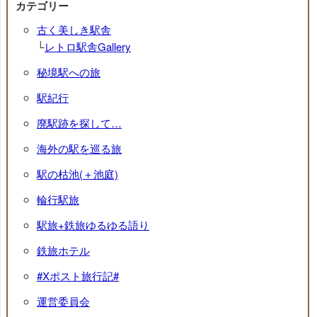
カテゴリー
古く美しき駅舎
└
レトロ駅舎Gallery
秘境駅への旅
駅紀行
廃駅跡を探して…
海外の駅を巡る旅
駅の枯池(＋池庭)
輪行駅旅
駅旅+鉄旅ゆるゆる語り
鉄旅ホテル
#Xポスト旅行記#
運営委員会