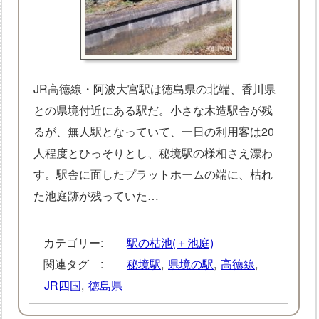
JR高徳線・阿波大宮駅は徳島県の北端、香川県
との県境付近にある駅だ。小さな木造駅舎が残
るが、無人駅となっていて、一日の利用客は20
人程度とひっそりとし、秘境駅の様相さえ漂わ
す。駅舎に面したプラットホームの端に、枯れ
た池庭跡が残っていた…
カテゴリー:
駅の枯池(＋池庭)
関連タグ :
秘境駅
,
県境の駅
,
高徳線
,
JR四国
,
徳島県