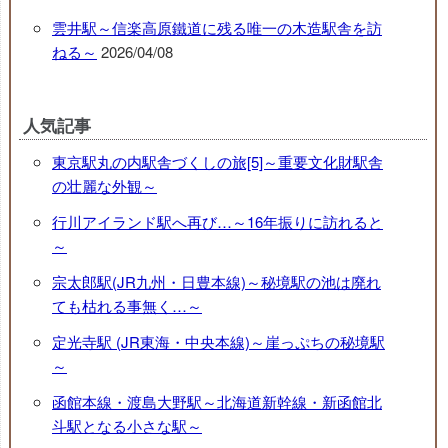
雲井駅～信楽高原鐵道に残る唯一の木造駅舎を訪
ねる～
2026/04/08
人気記事
東京駅丸の内駅舎づくしの旅[5]～重要文化財駅舎
の壮麗な外観～
行川アイランド駅へ再び…～16年振りに訪れると
～
宗太郎駅(JR九州・日豊本線)～秘境駅の池は廃れ
ても枯れる事無く…～
定光寺駅 (JR東海・中央本線)～崖っぷちの秘境駅
～
函館本線・渡島大野駅～北海道新幹線・新函館北
斗駅となる小さな駅～