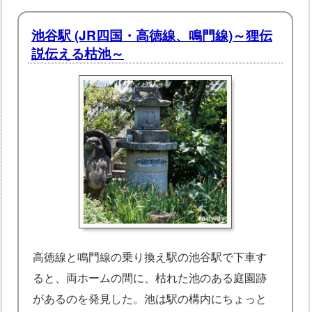
池谷駅 (JR四国・高徳線、鳴門線)～狸伝
説伝える枯池～
高徳線と鳴門線の乗り換え駅の池谷駅で下車す
ると、両ホームの間に、枯れた池のある庭園跡
があるのを発見した。池は駅の構内にちょっと