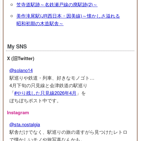
笠寺道駅跡～名鉄瀬戸線の廃駅跡(2)～
美作滝尾駅(JR西日本・因美線)～懐かしさ溢れる
昭和初期の木造駅舎～
My SNS
X (旧Twitter)
@solano14
駅巡りや鉄道・列車、好きなモノゴト…
4月下旬の只見線と会津鉄道の駅巡り
「
#やり残した只見線2026年4月
」を
ぼちぼちポスト中です。
Instagram
@sta.nostalgia
駅舎だけでなく、駅巡りの旅の道すがら見つけたレトロ
で懐かしいモノや旅写真なんかも。