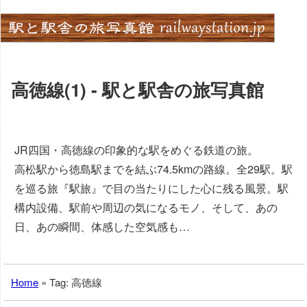
Skip
to
content
高徳線(1) - 駅と駅舎の旅写真館
JR四国・高徳線の印象的な駅をめぐる鉄道の旅。
高松駅から徳島駅までを結ぶ74.5kmの路線。全29駅。駅
を巡る旅『駅旅』で目の当たりにした心に残る風景。駅
構内設備、駅前や周辺の気になるモノ、そして、あの
日、あの瞬間、体感した空気感も…
Home
»
Tag: 高徳線