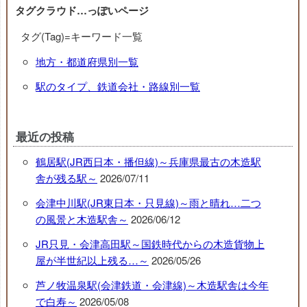
タグクラウド…っぽいページ
タグ(Tag)=キーワード一覧
地方・都道府県別一覧
駅のタイプ、鉄道会社・路線別一覧
最近の投稿
鶴居駅(JR西日本・播但線)～兵庫県最古の木造駅
舎が残る駅～
2026/07/11
会津中川駅(JR東日本・只見線)～雨と晴れ…二つ
の風景と木造駅舎～
2026/06/12
JR只見・会津高田駅～国鉄時代からの木造貨物上
屋が半世紀以上残る…～
2026/05/26
芦ノ牧温泉駅(会津鉄道・会津線)～木造駅舎は今年
で白寿～
2026/05/08