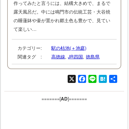
作ってみたと言うには、結構大きめで、まるで
露天風呂だ。中には鳴門市の伝統工芸・大谷焼
の睡蓮鉢や壷が置かれ郷土色も豊かで、見てい
て楽しい…
カテゴリー:
駅の枯池(＋池庭)
関連タグ :
高徳線
,
JR四国
,
徳島県
X
Facebook
Line
Hatena
共
有
=======[
AD
]=======