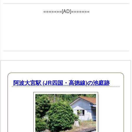
=======[AD]=======
阿波大宮駅 (JR四国・高徳線)の池庭跡