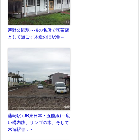
芦野公園駅～桜の名所で喫茶店
として過ごす木造の旧駅舎～
藤崎駅 (JR東日本・五能線)～広
い構内跡、リンゴの木、そして
木造駅舎…～