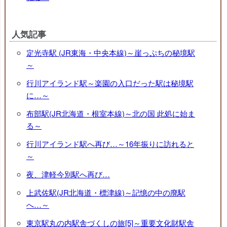
人気記事
定光寺駅 (JR東海・中央本線)～崖っぷちの秘境駅
～
行川アイランド駅～楽園の入口だった駅は秘境駅
に…～
布部駅(JR北海道・根室本線)～北の国 此処に始ま
る～
行川アイランド駅へ再び…～16年振りに訪れると
～
夜、津軽今別駅へ再び…
上武佐駅(JR北海道・標津線)～記憶の中の廃駅
へ…～
東京駅丸の内駅舎づくしの旅[5]～重要文化財駅舎