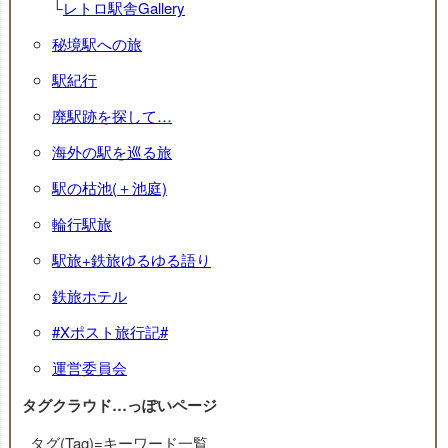
└
レトロ駅舎Gallery
秘境駅への旅
駅紀行
廃駅跡を探して…
海外の駅を巡る旅
駅の枯池(＋池庭)
輪行駅旅
駅旅+鉄旅ゆるゆる語り
鉄旅ホテル
#Xポスト旅行記#
運営委員会
タグクラウド…っぽいページ
タグ(Tag)=キーワード一覧