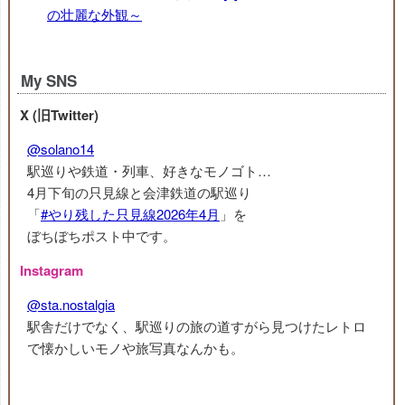
の壮麗な外観～
My SNS
X (旧Twitter)
@solano14
駅巡りや鉄道・列車、好きなモノゴト…
4月下旬の只見線と会津鉄道の駅巡り
「
#やり残した只見線2026年4月
」を
ぼちぼちポスト中です。
Instagram
@sta.nostalgia
駅舎だけでなく、駅巡りの旅の道すがら見つけたレトロ
で懐かしいモノや旅写真なんかも。