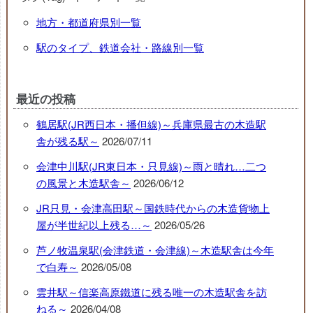
地方・都道府県別一覧
駅のタイプ、鉄道会社・路線別一覧
最近の投稿
鶴居駅(JR西日本・播但線)～兵庫県最古の木造駅
舎が残る駅～
2026/07/11
会津中川駅(JR東日本・只見線)～雨と晴れ…二つ
の風景と木造駅舎～
2026/06/12
JR只見・会津高田駅～国鉄時代からの木造貨物上
屋が半世紀以上残る…～
2026/05/26
芦ノ牧温泉駅(会津鉄道・会津線)～木造駅舎は今年
で白寿～
2026/05/08
雲井駅～信楽高原鐵道に残る唯一の木造駅舎を訪
ねる～
2026/04/08