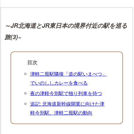
～JR北海道とJR東日本の境界付近の駅を巡る
旅(3)~
目次
津軽二股駅隣接「道の駅いまべつ」
でいのししカレーを食べる
夜の津軽今別駅で独り列車を待つ
追記: 北海道新幹線開業に向けた津
軽今別駅、津軽二股駅の動向