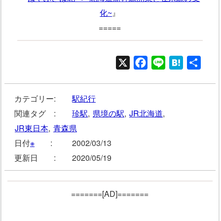
化~
』
=====
X
Facebook
Line
Hatena
共
有
カテゴリー:
駅紀行
関連タグ :
珍駅
,
県境の駅
,
JR北海道
,
JR東日本
,
青森県
日付
※
:
2002/03/13
更新日 :
2020/05/19
=======[AD]=======