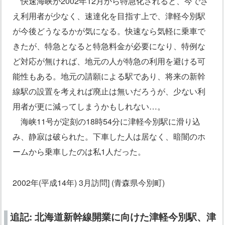
快速海峡が2002年12月から特急化されると、今でさ
え利用者が少なく、速達化を目指す上で、津軽今別駅
が今後どうなるかが気になる。快速なら気軽に乗車で
きたが、特急となると特急料金が必要になり、特例な
ど対応が無ければ、地元の人が特急の利用を避ける可
能性もある。地元の請願による駅であり、将来の新幹
線駅の設置を考えれば廃止は無いだろうが、少ない利
用者が更に減ってしまうかもしれない…。
海峡11号が定刻の18時54分に津軽今別駅に滑り込
み、静寂は破られた。下車した人は居なく、暗闇のホ
ームから乗車したのは私1人だった。
2002年(平成14年) 3月訪問] (青森県今別町)
追記: 北海道新幹線開業に向けた津軽今別駅、津