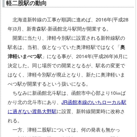
軽二股駅の動向
北海道新幹線の工事が順調に進めば、2016年(平成28
年)3月、新青森駅‐新函館北斗駅間が開業する。
開業に当たり、津軽今別駅に設置される新幹線駅の
駅名は、当初、仮となっていた奥津軽駅ではなく「
奥
津軽いまべつ駅
」になる事が、2014年(平成26年)6月に
決定した。同じ場所での開業となるが、駅名の変更で
はなく、津軽今別駅が廃止となり、新たに奥津軽いま
べつ駅が開業するという扱いになる。
ちなみに新函館北斗駅は、函館市中心部より10㎞ば
かり北の北斗市にあり、
JR函館本線のいちローカル駅
に過ぎない渡島大野駅
に設置、新幹線開業時に改称さ
れる。
一方、津軽二股駅については、何の発表も無かっ