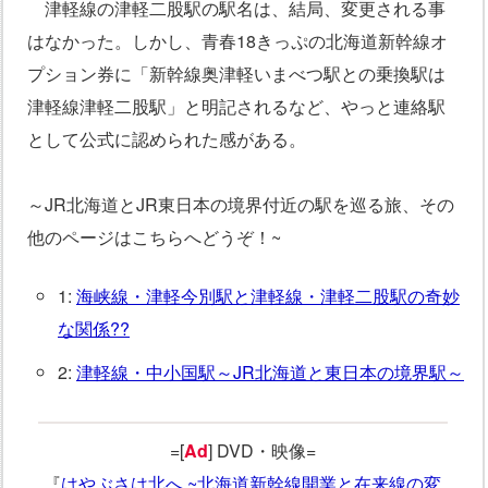
津軽線の津軽二股駅の駅名は、結局、変更される事
はなかった。しかし、青春18きっぷの北海道新幹線オ
プション券に「新幹線奥津軽いまべつ駅との乗換駅は
津軽線津軽二股駅」と明記されるなど、やっと連絡駅
として公式に認められた感がある。
～JR北海道とJR東日本の境界付近の駅を巡る旅、その
他のページはこちらへどうぞ！~
1:
海峡線・津軽今別駅と津軽線・津軽二股駅の奇妙
な関係??
2:
津軽線・中小国駅～JR北海道と東日本の境界駅～
=[
Ad
] DVD・映像=
『
はやぶさは北へ ~北海道新幹線開業と在来線の変