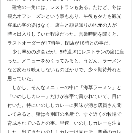
建物の一角には、レストランもある。だけど、冬は
観光オフシーズンという事もあり、午後も夕方も観光
客風の客の姿はなく、店主と顔見知りの地元の人が
時々出入りしていた程度だった。営業時間を聞くと、
ラストオーダーが17時半、閉店が18時との事だ。
少し早めの夕食だが、5時過ぎにレストランの席に座
った。メニューをめくってみると、うどん、ラーメン
など変わり映えしないものばかりで、少々期待外れと
思っていた。
しかし、そんなメニューの中に「海草ラーメン」と
「いのししカレー」だけが赤字で書かれていて、目に
付いた。特にいのししカレーに興味が湧き店員さん聞
いてみると、猪は今別町の名産で、すぐ近くの牧場で
育成されているとの事。早速、いのししカレーを注文
した。出てきたいのししカレーは見た所、普通のカレ