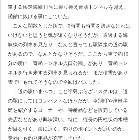
車する快速海峡11号に乗り換え青函トンネルを越え、
函館に抜ける事にしていた。
こんな閑散とした所で、3時間も時間を潰さなければ
いけないと思うと気が遠くなりそうだが、通過する海
峡線の列車を見たり、なんと言っても駅隣接の道の駅
があるので、なんとかなりそうだ。ここから車で約10
分の所に「青函トンネル入口公園」があり、青函トン
ネルを行き来する列車を見られるが、まだ積雪があり
雪で埋もれてそうなので今回はパスした。
「道の駅いまべつ」こと半島ぷらざアスクルは、道
の駅にしてはコンパクトなほうだが、今別町や津軽半
島を紹介するコーナーや、特産品などを販売している
売店などがあり興味深い。特に、縦長の円柱状の水槽
が目を引く。海に近く、釣りのポイントが近いのか、
意外にも釣り用品が充実していた。