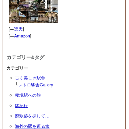
[→
楽天
]
[→
Amazon
]
カテゴリー&タグ
カテゴリー
古く美しき駅舎
└
レトロ駅舎Gallery
秘境駅への旅
駅紀行
廃駅跡を探して…
海外の駅を巡る旅