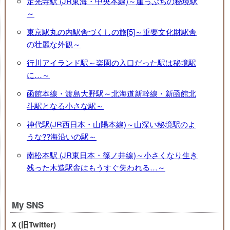
定光寺駅 (JR東海・中央本線)～崖っぷちの秘境駅
～
東京駅丸の内駅舎づくしの旅[5]～重要文化財駅舎
の壮麗な外観～
行川アイランド駅～楽園の入口だった駅は秘境駅
に…～
函館本線・渡島大野駅～北海道新幹線・新函館北
斗駅となる小さな駅～
神代駅(JR西日本・山陽本線)～山深い秘境駅のよ
うな??海沿いの駅～
南松本駅 (JR東日本・篠ノ井線)～小さくなり生き
残った木造駅舎はもうすぐ失われる…～
My SNS
X (旧Twitter)