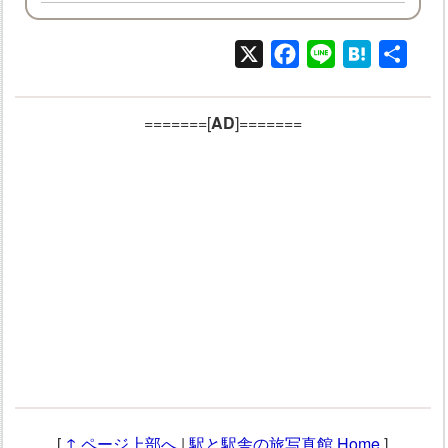
X
Facebook
Line
Hatena
共
有
=======[
AD
]=======
[
↑ ページ上部へ
|
駅と駅舎の旅写真館 Home
]