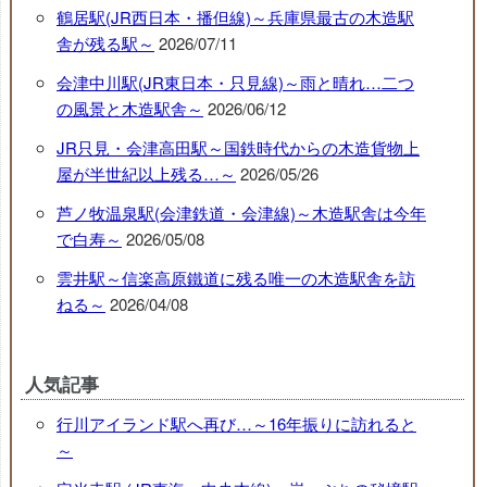
鶴居駅(JR西日本・播但線)～兵庫県最古の木造駅
舎が残る駅～
2026/07/11
会津中川駅(JR東日本・只見線)～雨と晴れ…二つ
の風景と木造駅舎～
2026/06/12
JR只見・会津高田駅～国鉄時代からの木造貨物上
屋が半世紀以上残る…～
2026/05/26
芦ノ牧温泉駅(会津鉄道・会津線)～木造駅舎は今年
で白寿～
2026/05/08
雲井駅～信楽高原鐵道に残る唯一の木造駅舎を訪
ねる～
2026/04/08
人気記事
行川アイランド駅へ再び…～16年振りに訪れると
～