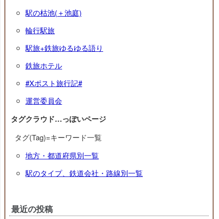
駅の枯池(＋池庭)
輪行駅旅
駅旅+鉄旅ゆるゆる語り
鉄旅ホテル
#Xポスト旅行記#
運営委員会
タグクラウド…っぽいページ
タグ(Tag)=キーワード一覧
地方・都道府県別一覧
駅のタイプ、鉄道会社・路線別一覧
最近の投稿