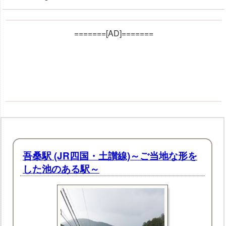
=======[AD]=======
吾桑駅 (JR四国・土讃線)～ご当地な形を
した池のある駅～