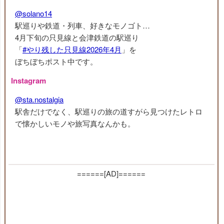
@solano14
駅巡りや鉄道・列車、好きなモノゴト…
4月下旬の只見線と会津鉄道の駅巡り
「
#やり残した只見線2026年4月
」を
ぼちぼちポスト中です。
Instagram
@sta.nostalgia
駅舎だけでなく、駅巡りの旅の道すがら見つけたレトロ
で懐かしいモノや旅写真なんかも。
======[AD]======