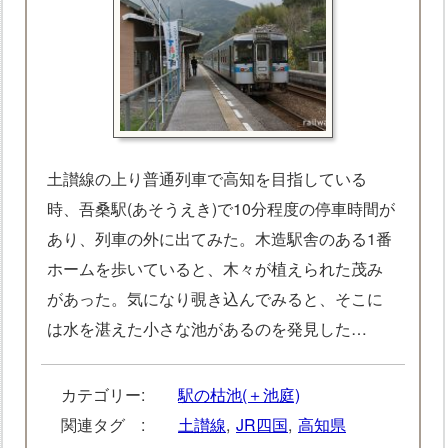
土讃線の上り普通列車で高知を目指している
時、吾桑駅(あそうえき)で10分程度の停車時間が
あり、列車の外に出てみた。木造駅舎のある1番
ホームを歩いていると、木々が植えられた茂み
があった。気になり覗き込んでみると、そこに
は水を湛えた小さな池があるのを発見した…
カテゴリー:
駅の枯池(＋池庭)
関連タグ :
土讃線
,
JR四国
,
高知県