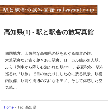
Skip
to
content
高知県(1) - 駅と駅舎の旅写真館
四国地方、印象的な高知県の駅をめぐる鉄道の旅。
木造駅舎など古く趣きある駅舎、ローカル線の無人駅、
ふらり列車から降り心魅かれた駅etc…。春夏秋冬、駅を
巡る旅『駅旅』で目の当たりにした心に残る風景。駅構
内設備、駅前や周辺の気になるモノ、そして体感した空
気感…
Home
»
Tag: 高知県